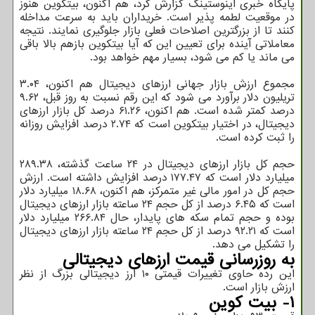
پایگاه خبری اینوستینگ گزارش کرد، هم اکنون، بیتکوین هنوز
در موقعیت لطمه پذیر است. خریداران باید به سرعت مداخله
کنند تا از بزرگترین اصلاحات فعلی بازار جلوگیری نمایند. نتیجه
معاملاتی آینده برای تعیین این که آیا بیتکوین بازهم بالا باقی
می ماند یا کم می شود، بسیار مهم خواهد بود.
مجموع ارزش بازار جهانی ارزهای دیجیتال هم اکنون، ۳.۰۴
تریلیون دلار برآورد می شود که این رقم نسبت به روز قبل، ۹.۶۲
درصد کمتر شده است. هم اکنون، ۶۱.۲۶ درصد کل بازار ارزهای
دیجیتال، در اختیار بیتکوین است که ۲.۷۴ درصد افزایش روزانه
را ثبت کرده است.
حجم کل بازار ارزهای دیجیتال در ۲۴ ساعت گذشته، ۲۸۹.۳۸
میلیارد دلار است که ۱۷۷.۴۷ درصد افزایش داشته است. ارزش
حجم کل در امور مالی غیر متمرکز، هم اکنون، ۱۸.۶۸ میلیارد دلار
است که ۶.۴۵ درصد از کل حجم ۲۴ ساعته بازار ارزهای دیجیتال
بوده و حجم تمام سکه های پایدار، حال ۲۶۶.۸۴ میلیارد دلار
است که ۹۲.۲۱ درصد از کل حجم ۲۴ ساعته بازار ارزهای دیجیتال
را تشکیل می دهد.
به روزرسانی قیمت ارزهای دیجیتالی
این رده حاوی تغییرات قیمتی ۱۰ ارز دیجیتالی بزرگ از نظر
ارزش بازار است.
۱- بیت کوین