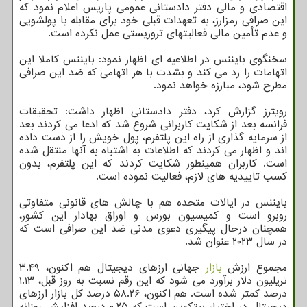
اقتصادی و مالی دفتر دادستانی عمومی پاریس اعلام نمود که
این صرافی رمزارز، به تعهدات قبلی خود برای مقابله با پولشویی
و عدم تأمین مالی فعالیتهای تروریستی عمل نکرده است.
سخنگوی بایننس در اطلاعیه ای اظهار نمود: بایننس کاملا این
اتهامات را رد می کند و بشدت با هر اتهامی که ضد این صرافی
مطرح شود، مبارزه خواهد نمود.
رویترز گزارش کرد، دفتر دادستانی اظهار داشت: تحقیقات
فرانسه بعد از شکایت کاربرانی شروع شد که ادعا می کردند بعد
از سرمایه گذاری از راه این پلتفرم، پول خویش را از دست داده
اند و اظهار می کردند که اطلاعات به اشتباه به آنها منتقل شده
است. کاربران همینطور شکایت کردند که این پلتفرم، بدون
کسب تاییدیه های لازم، فعالیت نموده است.
بایننس در ایالات متحده هم با چالش های قانونی متفاوتی
روبرو است و کمیسیون بورس و اوراق بهادار این کشور،
همچنان درحال پیگیری دعوی مدنی ضد این صرافی است که
در سال ۲۰۲۳ عنوان شد.
مجموع ارزش
بازار
جهانی ارزهای دیجیتال هم اکنون، ۳.۴۹
تریلیون دلار برآورد می شود که این رقم نسبت به روز قبل، ۱.۱۳
درصد کمتر شده است. هم اکنون، ۵۸.۲۶ درصد کل بازار ارزهای
دیجیتال در اختیار بیتکوین است که ۰.۲۵ درصد افزایش روزانه