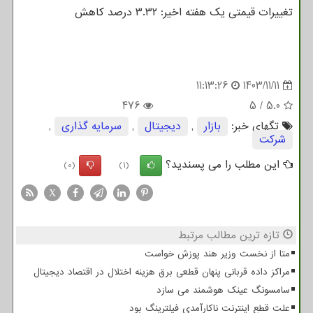
تغییرات قیمتی یک هفته اخیر: ۳.۳۲ درصد کاهش
11:13:26
1403/11/11
476
5
/
5.0
تگهای خبر:
بازار
,
دیجیتال
,
سرمایه گذاری
,
شركت
این مطلب را می پسندید؟
(0)
(1)
X
تازه ترین مطالب مرتبط
متا از نخست وزیر هند پوزش خواست
مراکز داده قربانی پنهان قطعی برق هزینه اختلال در اقتصاد دیجیتال
سامسونگ عینک هوشمند می سازد
علت قطع اینترنت ناکارآمدی فیلترینگ بود