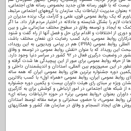
دی نیست که با ظهور رسانه های جدید بخصوص رسانه های اجتماعی،
» بعنوان مدیریت ارتباطات یک سازمان با گروههای اجتماعی مرتبط،
اورم که یک روابط عمومی قوی، علمی و کارآمد، برگ برنده مدیران در
 لازم را بشکل شایسته و عادلانه در اختیار مردم قرار داد. ما اگر
 کمک به ایجاد و توسعه وفاق در سطوح مختلف سازمانی، ملی و بین
 دوری از اختلافات و اقدام برای حل و فصل آنها از راه گفت و شنود
ندرکاران روابط عمومی، باید کسب رضایت ذی نفعان مختلف باشد،
دستاوردی که می تواند بستر وفاق، همدلی، همراهی، همکاری و موفقیت باشد.» در این مراسم ناتاشا پاولویچ بوخاس رئیس انجمن بین المللی روابط عمومی (IPRA) هم در پیامی ویدیویی به این رویداد،
بحث این رویداد که با عنوان «نقش روابط عمومی در توسعه و وفاق
و اجماع سازمانی، ملی و جهانی» در تهران برگزار می شود، هم اکنون مناسب ترین مبحث است. بر مبنای شاخص صلح جهانی بیشتر از ۵۶ کشور در وضعیت درگیری فعال در ۹۲ کشور در سراسر دنیا وجود دارد.
 از حرفه روابط عمومی برای عبور از این پیچیدگی ها شدت گرفته و
طور در این سمپوزیوم بین المللی، استادان و اندیشمندان داخلی و
مین دوره جشنواره برترین های روابط عمومی ایران که همه ساله
ای روابط عمومی ایران، روابط عمومی «همراه اول» با کسب بالاترین
شان ویژه بر مبنای رای هیئت داوران بیست و یکمین دوره جشنواره
ده از شبکه های اجتماعی در امور ارتباطی و کوشش برای به کارگیری
وران بعنوان «روابط عمومی برتر» در حوزه «ارتباطات رسانه ای»
ی روابط عمومی»، با حضور، سخنرانی و عرضه مقاله توسط استادان
 روش های ایجاد انسجام و وفاق در سازمان ها، کشور و همکاریهای