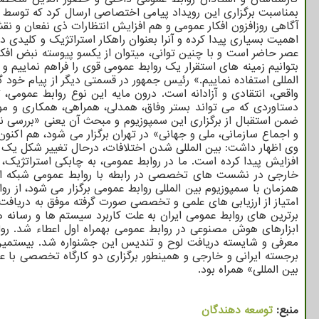
بمناسبت برگزاری این رویداد پیامی اختصاصی ارسال کرد که توسط 
آگاهی روزافزون افکار عمومی و هم افزایش انتظارات ذی نفعان و نق
اهمیت بسیاری پیدا کرده و آنرا بعنوان راهکار استراتژیک و کلیدی د
عصر حاضر است و با چنین توانی، میتوان از یکسو پیوسته نبض افکار ع
بتوانیم زمینه های استقرار یک روابط عمومی قوی را فراهم نماییم
المللی استفاده نماییم.» رئیس جمهور در قسمتی دیگر از پیام خود گ
واقعی، انتقادی و آزادانه است. درون مایه این نوع روابط عموم
ضمن استقبال از برگزاری این سمپوزیوم و مبحث آن یعنی «بررسی نق
وی اظهار داشت: بین المللی شدن اختلافات، درحال تغییر شکل یک چش
افزایش پیدا کرده است. ما در روابط عمومی، به چابکی استراتژیک، 
خارجی در نشست های تخصصی در رابطه با روابط عمومی شبکه ای ب
همزمان با سمپوزیوم بین المللی روابط عمومی برگزار می شود، از رو
امتیاز از ارزیابی های علمی و تخصصی صورت گرفته موفق به دریاف
برترین های روابط عمومی ایران به علت کاربرد سیستم ها و رسانه ه
ابزارهای هوش مصنوعی در روابط عمومی بهمراه اول اعطاء شد. روا
معرفی و شایسته دریافت لوح و تندیس این جشنواره شد. بیستمین د
برجسته ایرانی و خارجی و همینطور برگزاری دو کارگاه تخصصی با 
بین المللی» همراه بود.
منبع:
توسعه دهندگان