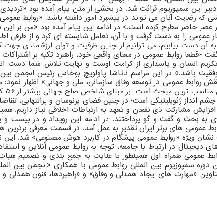
دبیر این سمپوزیوم قرائت شد. در بخشی از متن پیام آمده بود «تردی
شی که رضایت آنان می تواند در پیشبرد امور داشته باشد، «روابط عمومی
ر عصر حاضر مطرح کرده است.» در ادامه این پیام آمده بود «من بر این ب
مومی را به دست گرفت و با آن، تعامل شایسته ای کرد و از طرفی اطلاعات
 و به آن دست بیابیم، می توانیم از چنین ظرفیت و توان ارزشمندی جهت
فت «قطعا روابط عمومی در معنای واقعی خود، راهبرد تکیه بر اشتراکات و
ی، تکریم انسان و پاسداری از کرامت اوست و نهایت تلاش شما دست ا
ش روابط عمومی در توسعه وفاق سازمانی، ملی و جهانی» اظهار نمود: م
م انداز ژئوپلیتیکی است؛ در چنین فضای پرنوسان و پرالتهابی، تقاضاها
افزایش مشارکت ذی نفعان و تعهد به ارتباطات اخلاقی نیاز داریم. همین
ه بحث و گفت و گو پرداختند. در ادامه این رویداد و در بیست و یک
ابط عمومی های برتر ایران تقدیر به عمل آمد. در قسمت معرفی برترین ه
ت نشان ویژه «روابط عمومی پیشگام در کاربرد هوش مصنوعی» شد. این ن
ای دیجیتال در ارتباط با جامعه، توجه به روابط عمومی آنلاین و استفا
بط عمومی همراه اول همینطور با عنایت به جمع بندی و تصمیم هیات دا
وره سمپوزیوم بین المللی روابط عمومی با همکاری «انجمن بین الملل
عناوین «مهارت های ایجاد همدلی و وفاق» و «راهبردها، فنون همدلی و