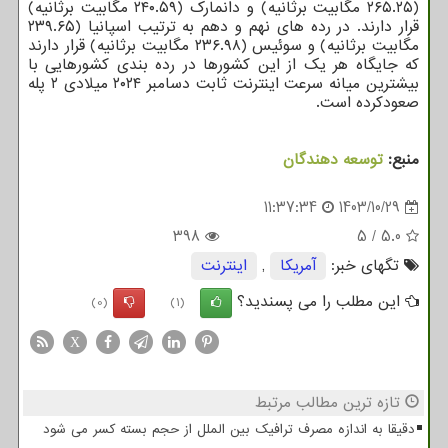
(۲۶۵.۲۵ مگابیت برثانیه) و دانمارک (۲۴۰.۵۹ مگابیت برثانیه)
قرار دارند. در رده های نهم و دهم به ترتیب اسپانیا (۲۳۹.۶۵
مگابیت برثانیه) و سوئیس (۲۳۶.۹۸ مگابیت برثانیه) قرار دارند
که جایگاه هر یک از این کشورها در رده بندی کشورهایی با
بیشترین میانه سرعت اینترنت ثابت دسامبر ۲۰۲۴ میلادی ۲ پله
صعودکرده است.
منبع:
توسعه دهندگان
11:37:34
1403/10/29
398
5
/
5.0
تگهای خبر:
آمریكا
,
اینترنت
این مطلب را می پسندید؟
(0)
(1)
X
تازه ترین مطالب مرتبط
دقیقا به اندازه مصرف ترافیک بین الملل از حجم بسته کسر می شود