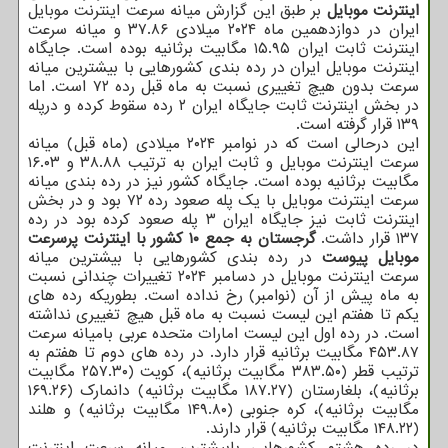
اینترنت موبایل
بر طبق این گزارش میانه سرعت اینترنت موبایل
ایران در دوازدهمین ماه ۲۰۲۴ میلادی ۳۷.۸۶ و میانه سرعت
اینترنت ثابت ایران ۱۵.۹۵ مگابیت برثانیه بوده است. جایگاه
اینترنت موبایل ایران در رده بندی کشورهایی با بیشترین میانه
سرعت بدون هیچ تغییری نسبت به ماه قبل رده ۷۲ است. اما
در بخش اینترنت ثابت جایگاه ایران ۲ رده سقوط کرده و درپله
۱۳۹ قرار گرفته است.
این درحالی است که در نوامبر ۲۰۲۴ میلادی (ماه قبل) میانه
سرعت اینترنت موبایل و ثابت ایران به ترتیب ۳۸.۸۸ و ۱۶.۰۳
مگابیت برثانیه بوده است. جایگاه کشور نیز در رده بندی میانه
سرعت اینترنت موبایل با یک پله صعود رده ۷۲ بود و در بخش
اینترنت ثابت نیز جایگاه ایران ۳ پله صعود کرده بود در رده
۱۳۷ قرار داشت.
گرجستان به جمع ۱۰ کشور با اینترنت پرسرعت
موبایل پیوست
در رده بندی کشورهایی با بیشترین میانه
سرعت اینترنت موبایل در دسامبر ۲۰۲۴ تغییرات چندانی نسبت
به ماه پیش از آن (نوامبر) رخ نداده است. بطوریکه رده های
یکم تا هفتم این لیست نسبت به ماه قبل هیچ تغییری نداشته
است. در رده اول این لیست امارات متحده عربی بامیانه سرعت
۴۵۳.۸۷ مگابیت برثانیه قرار دارد. در رده های دوم تا هفتم به
ترتیب قطر (۳۸۳.۵۰ مگابیت برثانیه)، کویت (۲۵۷.۳۰ مگابیت
برثانیه)، بلغارستان (۱۸۷.۲۷ مگابیت برثانیه) دانمارک (۱۶۹.۲۶
مگابیت برثانیه)، کره جنوبی (۱۴۹.۸۰ مگابیت برثانیه) و هلند
(۱۴۸.۲۲ مگابیت برثانیه) قرار دارند.
در رده هشتم کشورهایی بابیشترین میانه سرعت اینترنت