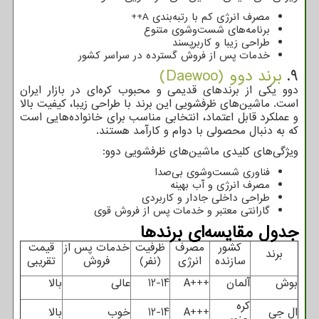
مصرف انرژی کم با رتبه‌بندی
A
++
برنامه‌های شست‌وشوی متنوع
طراحی زیبا و کاربرپسند
خدمات پس از فروش گسترده در سراسر کشور
9.
برند دوو (Daewoo)
دوو یکی از برندهای قدیمی و محبوب کره‌ای در بازار ایران
است. ماشین‌های ظرفشویی این برند با طراحی زیبا، کیفیت بالا
و عملکرد قابل اعتماد، انتخابی مناسب برای خانواده‌هایی است
که به دنبال محصولی با دوام و کارآمد هستند.
ویژگی‌های کلیدی ماشین‌های ظرفشویی دوو:
فناوری شست‌وشوی بی‌صدا
مصرف انرژی و آب بهینه
طراحی داخلی جادار و کاربردی
گارانتی معتبر و خدمات پس از فروش قوی
جدول مقایسه‌ای برندها
کشور
مصرف
ظرفیت
خدمات پس از
قیمت
برند
سازنده
انرژی
(نفر)
فروش
تقریبی
بوش
آلمان
A+++
12-14
عالی
بالا
کره
ال جی
A+++
12-14
خوب
بالا