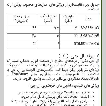
جدول زیر مقایسه‌ای از ویژگی‌های مدل‌های محبوب بوش ارائه
می‌دهد:
ظرفیت
مصرف آب
میزان صدا
مدل
(نفر)
(لیتر)
(دسی‌بل)
46
9.5
13
SMS46KI01B
48
10
12
SMS25AI01E
42
9
14
SMS68TW06E
2. برند ال جی (
LG
)
ال جی یکی از برندهای مطرح در صنعت لوازم خانگی است که
با ارائه محصولاتی با کیفیت و پیشرفته، توانسته است جایگاه
ویژه‌ای در بازار ایران پیدا کند. ماشین‌های ظرفشویی ال جی با
استفاده از فناوری‌های منحصربه‌فردی مثل
TrueSteam
و
QuadWash
، عملکردی بی‌نظیر در شست‌وشوی ظروف دارند.
ویژگی‌های کلیدی ماشین‌های ظرفشویی ال جی:
فناوری
TrueSteam
برای شست‌وشوی ظروف حساس
قابلیت
QuadWash
برای پوشش کامل تمام ظروف
طراحی داخلی انعطاف‌پذیر با قابلیت تنظیم ارتفاع سبدها
برنامه‌های هوشمند قابل کنترل با گوشی موبایل