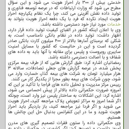
خدمتی بیش از ۳۰۰ بار احراز هویت می شود و این سؤال
مطرح می شود که وزارت ارتباطات که در عرصه توسعه فناوری و
تولید داده نقش آفرینی می کند، چرا یک نظام یکپارچه احراز
هویت ایجاد نکرده که فرد با یک دفعه احراز هویت بتواند به
خدمات
مورد نیاز خود دسترسی داشته باشد.
وی با اعلان اینکه کشور در الفبای کیفیت تولید داده قرار دارد،
اظهار داشت: تولید داده در نظام بانکی نامناسب است، به
شکلی که برمبنای آمارها بالاتر از ۴۰۰ میلیون کارت بانکی صادر
گردیده است و این در حالیست که کشور با مسایل امنیت
سایبری روبروست و پلیس برای مقابله با آنها باید به داده های
شفاف و با اصالت دسترسی داشته باشد.
رمضانیان اشاره کرد: طبق گزارش هایی که از طرف بیمه مرکزی
پخش شده، در عرصه گزارش های جعلی تصادفات، سالانه ۳
هزار میلیارد تومان به شرکت های بیمه گذار، خسارت وارد می
شود، چون شرکت های بیمه بطور مجزا از یکدیگر کار می کنند.
رییس مرکز مدیریت و تحلیل داده های فراجا با تأکید بر این که
امروزه ضرورت حکمرانی داده بالاتر از پیش احساس می شود،
اشاره کرد: این اشکالات به ساختار پلیس نیز وارد است، چونکه
اگر شما امروز به مراکز تعویض پلاک مراجعه کنید، احراز هویت
می شوید و اگر فردا نیز مراجعه کنید، باز باردیگر باید احراز
هویت شوید و ما در این کنفرانس بدنبال حل این چالش ها
هستیم.
وی حکمرانی داده را ستون فقرات تصمیم گیری های مدرن
امروز دانست و تصریح کرد: اگر کشوری در حکمرانی داده به