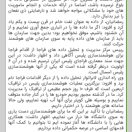
بلوغ نرسیده باشد، اساسا در ارائه خدمات و انجام ماموریت
های خود با مشکلاتی مواجه خواهد شد و نارضایتی ذی نفعان
را نیز بدنبال دارد.
رمضانیان، از داده به عنوان نفت خام در قرن بیست و یکم یاد
کرد و افزود: اگر ما داده ها را در انباری جمع آوری نماییم و از
آن خشنود باشیم، موفق نخواهیم بود؛ بدین جهت سازمان ها
باید از سازمان های داده پایه به سوی سازمان های هوشمند
حرکت کنند.
رییس مرکز مدیریت و تحلیل داده های فراجا از اقدام فراجا
برای هوشمندسازی پلیس آگاهی داد و اظهار داشت: در این
جهت سند معماری فراجای پلیس ایران ترسیم شده و در آن ۶
اولویت درنظر گرفته شده است که یکی از آنها هوشمندسازی
پلیس امسال است.
وی راه اندازی لابراتوار تحلیل داده را از دیگر اقدامات فراجا نام
برد و افزود: بزرگترین عملیات هوشمندسازی پلیس در ترافیک
اربعین است که ظرف ۱۰ روز حجم عظیمی از ترافیک را مدیریت
کرد. ما در گذشته مجبور بودیم خودرو ها را در کنار جاده متوقف
نماییم و بوسیله هلی کوپتر برای آنها آب تهیه نماییم، ولی حالا
سامانه های هوشمند را در اختیار داریم.
رمضانیان با تأکید بر این که ما برای هوشمندسازی دست یاری
به سوی دانشگاه ها دراز می نماییم، اظهار داشت: همکاری
هایی را با دانشگاه ها آغاز نموده ایم تا بتوانیم با کمک آنها
قدمهای اساسی در عرصه حکمرانی داده برداریم.