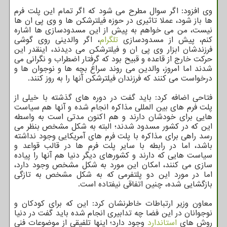
وی افزود: اگر سوال مطرح می شود که اگر تمام این پلت فرم
ها باز شود، عملا تاثیری در حوزه فیلترشکن ها و وی پی ان ها
نیست، من می خواهم به پیش از این مسدودسازی ها اشاره
کنم، پیش از مسدودسازی
تلگرام
، اگر والدینی روی گوشی
فرزندشان ابزار وی پی ان و فیلترشکن می دیدند، اینقدر این
حرکت خارج از قاعده و قبیح بود که گرفتار اضطراب و نگرانی می
شدند اما امروز، والدین می روند سراغ بچه ها و نوجوان ها و
درخواست می کنند که فرزندان فیلترشکن آنها را به روز کنند.
فتاحی اضافه کرد: باید گفت در دوره های گذشته با خیلی از
پلت فرم های بین المللی مذاکره انجام شده و آنها هم سیاست
هایی برای خودشان دارند و هم اکنون مدتی است به واسطه
این که در کشور مسدود شدند؛ البته به شکل مشخص بنظر می
رسد راهی برای مذاکره با پلت فرم های آمریکایی وجود نداشته
باشد، اما در رابطه با سایر پلت فرم ها در قالب قواعد و
سیاست هایی که دارند و کشورهای دیگر دنیا هم آنها را پیاده
سازی می کنند، امکان این مورد به شکل مشخص وجود دارد،
اما در مورد این دو پلتفرمی که به شکل مشخص به تازگی
بازگشایی شده، چنین اتفاقی نیفتاده است.
معاون وزیر ارتباطات خاطرنشان کرد: این که برای کودکان و
نوجوانان در این فضا چه تدابیری انجام شده باید گفت در دنیا
روش های
استاندارد
وجود دارد؛ اینها تلفیقی از موضوعات فنی