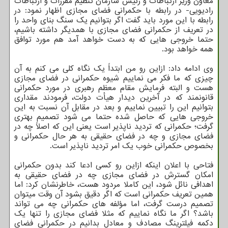
معاون وزیر ارتباطات و رئیس سازمان تنظیم مقررات و ارتباطات
رادیویی- در رابطه با حکمرانی فضای مجازی اظهار نمود: در
رابطه با این مورد باید گفت اگر بتوانیم یک سنگ بنای واحد را
در تعریف از حکمرانی فضای مجازی با همدیگر داشته باشیم،
حتما خروجی هایی که به دست خواهد آمد هم مورد توافق
همه خواهد بود.
وی ادامه داد: ازاین رو من ابتداً یک نگاه کلی می کنم به آن
چیزی که ما فکر می نماییم شیوه حکمرانی در فضای مجازی
هست و البته فرمایش مقام معظم رهبری در مورد حکمرانی
قانونمند که در آخرین دیدار هیأت دولت، فرمودند مقداری
بتوانیم این را تبیین نماییم و بعد در مقابل آن نسبت به این
خروجی هایی که حاصل شده حتما می شود تصمیم بهتری
گرفت؛ حکمرانی که تردید ناپذیر است یعنی این که اصلاً چه در
فضای مجازی و چه در فضای حقیقی به هر حال حکمرانی و
بخصوص حکمرانی خوب یک امر تردید ناپذیر است.
فتاحی با اعلان اینکه ازاین رو کسی ادعا کند بدون حکمرانی
امکان گسترش در فضای مجازی چه در فضای حقیقی به
اهدافی نائل شود، این کاملا مردود هست، خاطرنشان کرد: اما
همین تعریف حکمرانی است که اگر دقیق بشود آن وقت میتوان
تصمیم درست گرفت، اما مؤلفه های حکمرانی چه می تواند
باشد؟ اگر ما نگاه نماییم که مثلا فضای مجازی را تنها یک
دکمه فیلترینگ مصادف و معادل بدانیم در حکمرانی فضای