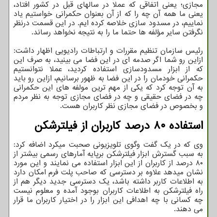
مجازی؛ یعنی اتفاقی که عملا در سالهای قبل در کشور افتاد،
یعنی ما همه آن چه را که از آن بعنوان حکمرانی خواستیم یاد
نماییم، در مسدود سازی خلاصه کرده ایم. در این قسمت درنظر
نگرفتن سایر مؤلفه ها حتما ما را به نتیجه نخواهد رساند.
رئیس سازمان تنظیم مقررات و ارتباطات رادیویی اظهار داشت:
ازاین رو شما اگر صدمه ای در این فضا می بینید، به صرف این
که از ابزار مسدودسازی استفاده کردید، عملا نتوانستیم
حکمرانی خودمان را در این فضا به ظهور برسانیم، ازاین رو باید
به آن توجه کرد که یکی از مهم ترین مولفه های این حکمرانی
چه در فضای حقیقی و چه در فضای مجازی توجه به نظر مردم
و بخصوص در فضای مجازی نظر کاربران هست.
استفاده ۸۰ درصد کاربران از فیلترشکن
وی که در یک گفت وگوی تلویزیونی صحبت میکرد اضافه کرد:
به سبب گسترش ابزار فیلترشکن برپایه آمارهای رسمی بیشتر از
۸۰ درصد از کاربران از این ابزار استفاده می نمایند و این مورد
نشان میدهد علاوه بر دسترسی که صاحب پلت فرم امکان دارد
به اطلاعات کاربر داشته باشد، یک دسترسی جدید دیگر هم از
راه فیلترشکن به اطلاعات کاربران بوجود آمده و معلوم نیست
چه کسانی با چه اهدافی این ابزار را در اختیار کاربران ما قرار
می دهند.