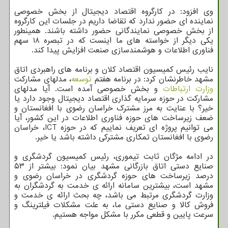
وی افزود: در کارگروه اقتصاد دیجیتال از بخش خصوصی
نماینده ای حضور ندارد که تقاضا داریم در جلسات این کارگروه
از بخش خصوصی نمایندگانی حضور داشته باشند. همینطور
یکی دیگر از خواسته های ما اینست که در تبصره ۱۸ سهم
فناوری اطلاعات و هوشمندسازی صنعت افزایش پیدا کند.
نایب رئیس کمیسیون اقتصاد کلان و برنامه های راهبردی اتاق
مشهد خاطرنشان کرد: در برنامه هفتم
توسعه
، مدلهای مشارکت
وزارت ارتباطات
و بخش خصوصی آمده است. آیا مدلهای
مشارکت در حوزه سرمایه گذاری اقتصاد دیجیتال وجود دارد یا
خیر؟ با عنایت به مرز مشترک خراسان رضوی با افغانستان و
ضعف زیرساخت های حوزه فناوری اطلاعات در این کشور، آیا
می توانیم پروژه ای تعریف نماییم که در حوزه ICT، خراسان
رضوی با افغانستان تمکاری مشترکی داشته باشد یا خیر.
در ادامه مژگان ثابت تیموری، رئیس کمیسیون گردشگری و
صنایع دستی اتاق بازرگانی مشهد بیان نمود: بیشتر از ۵۳
درصد زیرساخت های حوزه گردشگری در خراسان رضوی و
مشهد است، بیشترین سامانه ارائه ی خدمت به گردشگران به
وزارت گردشگری مرتبط می باشد، چه بحث ارائه ی خدمت و
فروش کالا و صنایع دستی ما، به علت مشکلات فیلترینگ و
سرعت پایین و قطعی مکرر با مشکل مواجه هستیم.