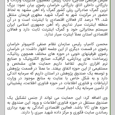
سپس مرتضی قندچی، نایب رییس کمسیون مدیریت واردات و
بازرگانی داخلی اتاق بازرگانی خراسان رضوی بیان نمود: بزرگ
ترین گمرک صادراتی ریلی کشور گمرک راه آهن مشهد به لحاظ
حضور در مرکزیت شهر به گمرک شهید مطهری فریمان منتقل
شد. ۹۹ درصد کار فعالان اقتصادی با اینترنت است و در آن
منطقه اینترنت سیار نداریم. راه آهن جمهوری اسلامی ایران
سیستم مخابراتی خود و گمرک اینترنت ثابت دارد و فعالان
اقتصادی استان عملاً اینترت سیار ندارد.
محسن کامیار، رئیس سازمان نظام صنفی کامپیوتر خراسان
رضوی در قسمت دیگری از این جلسه اظهار داشت: در خراسان
رضوی ظرفیتهای خوبی در حوزه های مختلف همچون رباتیک،
زیرساخت های پردازشی، گرافیک، صنایع الکترونیک و صنایع
نرم افزاری داریم. تقاضا داریم حمایت های مشخص و
مستقیمی از این حوزه اتفاق بیفتد. ما عملاً در قسمت پژوهش
و توسعه یک صندوق پژوهش در استان داریم که سرمایه اندکی
دارد و به شکل خاص با عنایت به منابع موجود در وزارت
ارتباطات و فناوری اطلاعات در حوزه فناوری اطلاعت، پشتیبانی
از تأمین سرمایه یک اجبار است.
وی اضافه کرد: این حمایت می تواند از جنس تشکیل یک
صندوق مستقل در حوزه فناوری اطلاعات و ورود این صندوق به
حوزه های VC باشد. فعالین اقتصادی آمادگی به بهره برداری
رساندن سایت فکوری و مرکز داده شهید میری را دارند.