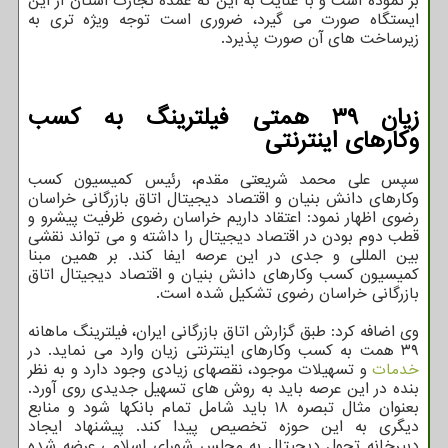
بَر نموده است و با عنایت به این که عمده تجارت استان از این
ایستگاه صورت می گیرد، ضروری است توجه ویژه تری به
زیرساخت های آن صورت پذیرد.
زیان ۳۹ همتی فیلترینگ به کسب
وکارهای اینترنتی
سپس علی محمد شریعتی مقدم، رئیس کمیسیون کسب
وکارهای دانش بنیان و اقتصاد دیجیتال اتاق بازرگانی خراسان
رضوی اظهار نمود: اعتقاد داریم خراسان رضوی ظرفیت پیشرو و
قطب دوم بودن در اقتصاد دیجیتال را داشته و می تواند نقشی
بین المللی و جدی در این عرصه ایفا کند. بر همین مبنا
کمیسیون کسب وکارهای دانش بنیان و اقتصاد دیجیتال اتاق
بازرگانی خراسان رضوی تشکیل شده است.
وی اضافه کرد: طبق گزارش اتاق بازرگانی ایران، فیلترینگ ماهانه
۳۹ همت به کسب وکارهای اینترنتی زیان وارد می نماید. در
خدمات
و تسهیلات موجود، نقصهای زیادی وجود دارد و به نظر
بنده در این عرصه باید به روش های تسهیل جدیدی روی آورد.
بعنوان مثال تبصره ۱۸ باید شامل تمام بانکها شود و منابع
دیگری به این حوزه تخصیص پیدا کند. پیشنهاد ایجاد
دبیرخانه تحول دیجیتال به مجلس شورای اسلامی عرضه شده