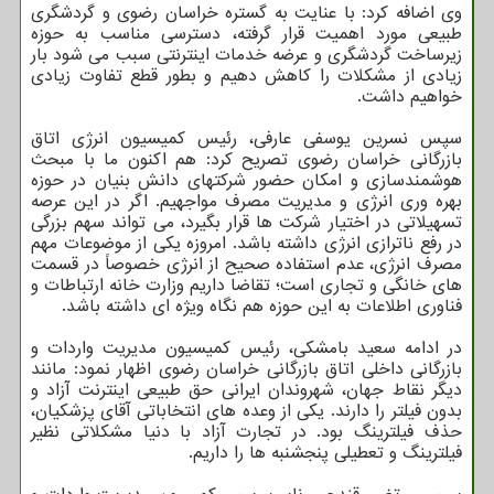
وی اضافه کرد: با عنایت به گستره خراسان رضوی و گردشگری
طبیعی مورد اهمیت قرار گرفته، دسترسی مناسب به حوزه
زیرساخت گردشگری و عرضه خدمات اینترنتی سبب می شود بار
زیادی از مشکلات را کاهش دهیم و بطور قطع تفاوت زیادی
خواهیم داشت.
سپس نسرین یوسفی عارفی، رئیس کمیسیون انرژی اتاق
بازرگانی خراسان رضوی تصریح کرد: هم اکنون ما با مبحث
هوشمندسازی و امکان حضور شرکتهای دانش بنیان در حوزه
بهره وری انرژی و مدیریت مصرف مواجهیم. اگر در این عرصه
تسهیلاتی در اختیار شرکت ها قرار بگیرد، می تواند سهم بزرگی
در رفع ناترازی انرژی داشته باشد. امروزه یکی از موضوعات مهم
مصرف انرژی، عدم استفاده صحیح از انرژی خصوصاً در قسمت
های خانگی و تجاری است؛ تقاضا داریم وزارت خانه ارتباطات و
فناوری اطلاعات به این حوزه هم نگاه ویژه ای داشته باشد.
در ادامه سعید بامشکی، رئیس کمیسیون مدیریت واردات و
بازرگانی داخلی اتاق بازرگانی خراسان رضوی اظهار نمود: مانند
دیگر نقاط جهان، شهروندان ایرانی حق طبیعی اینترنت آزاد و
بدون فیلتر را دارند. یکی از وعده های انتخاباتی آقای پزشکیان،
حذف فیلترینگ بود. در تجارت آزاد با دنیا مشکلاتی نظیر
فیلترینگ و تعطیلی پنجشنبه ها را داریم.