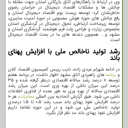
وی در ارتباط با راهکارهای اتاق بازرگانی استان جهت مقابله با
چالش ها و مشکلات اقتصاد دیجیتال در خراسان رضوی
خاطرنشان کرد: توسعه زیست بوم اقتصاد دیجیتال استان و
رفع چالش های حوزه هوش مصنوعی در حوزه امنیت سایبری،
توسعه زیرساخت ارتباطی، تحول دیجیتال در گردشگری استان
بخصوص زیارت و طراحی پلت فرم هوشمند گردشگری استان و
مشهد و… همچون دغدغه های ما در بحث اقتصاد دیجیتال
است.
رشد تولید ناخالص ملی با افزایش پهنای
باند
در ادامه شهرام عیدی زاده، نایب رییس کمیسیون اقتصاد کلان
و
برنامه
های راهبردی اتاق مشهد اظهار داشت: در برنامه هفتم
توسعه ۸ درصد رشد سالانه اقتصادی درنظر گرفته شده و ۳۵
درصد این میزان ناشی از بهره وری است. این میزان رشد
اقتصادی سالانه از بهره وری به طور عمده از فناوری اطلاعات
ناشی می شود. طبق گزارش اتحادیه بین المللی
مخابرات
، هر ۱۰
درصد افزایش نفوذ پهنای باند سبب رشد ۰.۵ تا ۱.۵ درصدی
تولید ناخالص ملی می شود و در این حوزه تقاضا داریم
افزایش نفوذ پهنای باند مد نظر قرار بگیرد.