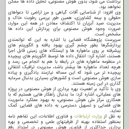
برداشت می شود، بدون هوش مصنوعی، تحلیل داده ها ممکن
نخواهد بود.
وی افزود: از شناسایی آفات گیاهی و مرز اراضی تا دعواهای
حقوقی و بیمه کشاورزی، همین طور بررسی رطوبت خاک و
مدیریت صید آبزیان تا اکتشاف معادن در همه این موارد،
ضرورت وجود هوش مصنوعی برای پردازش این داده ها
مشخص است.
سرپرست پژوهشگاه فضایی با اشاره به این که توانمندی
پردازشگرها بطور چشم گیری بهبود یافته و الگوریتم های
پیشرفته بر روی ماهواره ها و ایستگاه های زمینی قابل اجرا
هستند، اشاره کرد: انتقال داده ها توسط الگوریتم های پیچیده
در منظومه ماهواره های در رابطه با هم به انجام می رسد و
هرچه تعداد ماهواره ها بیشتر باشد، مدیریت ترافیک انتقالی
پیچیده تر می شود که این مساله نیازمند یادگیری و پیاده
سازی هوش مصنوعی است و کشورهای بسیاری بدنبال سرمایه
گذاری در این زمینه هستند.
وی با تأکید بر اهمیت بهره برداری از هوش مصنوعی در پروژه
های عملیاتی، اشاره کرد: ما بدنبال راهکار هایی هستیم که با
همکاری مرکز ملی هوش مصنوعی، به بهبود عملکرد ماموریت
های فضایی و تسهیل دسترسی به داده های فضایی کمک
نماید.
به نقل از
وزارت ارتباطات
و فناوری اطلاعات، این تفاهم نامه
بمنظور استفاده بهینه از ظرفیتهای علمی و تخصصی و بهره
برداری حداکثری از فناوری هوش مصنوعی در امتداد رفع