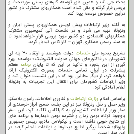
بحث جی نف و همین طور توسعه کارهای پستی موردبحث و
بررسی قرار گرفته و مقرر شده است همکاریهای مشترک دو کشور
دراین خصوص توسعه پیدا کند.
به گفته وزیر ارتباطات پیش نویس همکاریهای پستی ایران و
ونزوئلا تهیه می شود و در نشست آتی کمیسیون مشترک
همکاریهای اقتصادی دو کشور مورد بررسی قرار خواهدنمود تا
به سند رسمی همکاری تهران – کاراکاس تبدیل گردد.
تشریح پنجره ملی
خدمات
دولت هوشمند و ارتقاء ۳۰ پله ای
کشورمان در فاکتورهای جهانی «دولت الکترونیک» بواسطه بهره
گیری از این پنجره و تاکید بر این که تا پایان
برنامه
هفتم
پیشرفت در ایران تمامی خدمات بصورت الکترونیک ارائه
خواهد کرد، از دیگر مطالبی بود که در این نشست عنوان شد و
وزیر ارتباطات کشورمان برای انتقال این تجربیات به ونزوئلا
اعلام آمادگی کرد.
براساس اعلام
وزارت ارتباطات
و فناوری اطلاعات، رامون بلاسکز،
وزیر حمل و نقل ونزوئلا نیز در این جلسه ضمن ابراز خرسندی از
سفر وزیر ارتباطات کشورمان به کاراکاس تاکید کرد، این سفر
باوجود کوتاه بودن زمان و فشرده بودن دیدارها و برنامه های
آن نتایج خوبی داشته است و نیکولاس مادرو، رییس جمهوری
ونزوئلا؛ شخصاً پیگیر نتایج دیدارها و توافقات انجام گرفته در
این سفر است.