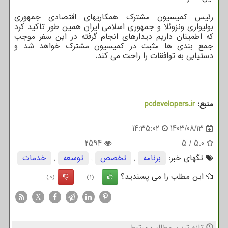
رئیس کمیسیون مشترک همکاریهای اقتصادی جمهوری
بولیواری ونزوئلا و جمهوری اسلامی ایران همین طور تاکید کرد
که اطمینان داریم دیدارهای انجام گرفته در این سفر موجب
جمع بندی ها مثبت در کمیسیون مشترک خواهد شد و
دستیابی به توافقات را راحت می کند.
منبع:
pcdevelopers.ir
14:35:02
1403/08/13
2594
5
/
5.0
تگهای خبر:
برنامه
,
تخصص
,
توسعه
,
خدمات
این مطلب را می پسندید؟
(0)
(1)
X
تازه ترین مطالب مرتبط