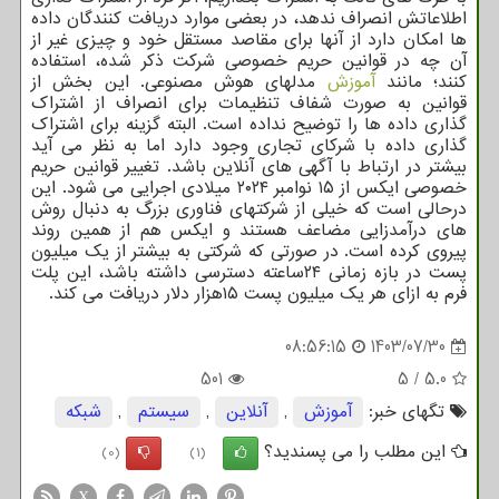
اطلاعاتش انصراف ندهد، در بعضی موارد دریافت کنندگان داده
ها امکان دارد از آنها برای مقاصد مستقل خود و چیزی غیر از
آن چه در قوانین حریم خصوصی شرکت ذکر شده، استفاده
کنند؛ مانند
آموزش
مدلهای هوش مصنوعی. این بخش از
قوانین به صورت شفاف تنظیمات برای انصراف از اشتراک
گذاری داده ها را توضیح نداده است. البته گزینه برای اشتراک
گذاری داده با شرکای تجاری وجود دارد اما به نظر می آید
بیشتر در ارتباط با آگهی های آنلاین باشد. تغییر قوانین حریم
خصوصی ایکس از ۱۵ نوامبر ۲۰۲۴ میلادی اجرایی می شود. این
درحالی است که خیلی از شرکتهای فناوری بزرگ به دنبال روش
های درآمدزایی مضاعف هستند و ایکس هم از همین روند
پیروی کرده است. در صورتی که شرکتی به بیشتر از یک میلیون
پست در بازه زمانی ۲۴ساعته دسترسی داشته باشد، این پلت
فرم به ازای هر یک میلیون پست ۱۵هزار دلار دریافت می کند.
08:56:15
1403/07/30
501
5
/
5.0
تگهای خبر:
آموزش
,
آنلاین
,
سیستم
,
شبكه
این مطلب را می پسندید؟
(0)
(1)
X