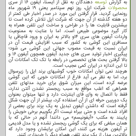
به گزارش
توسعه
دهندگان به نقل از ایسنا، آیفون ۱۶ از سری
محصولات
شرکت اپل، روز نهم سپتامبر یعنی ۱۹ شهریور ماه
رونمایی گردید. قرار گرفتن این مورد در صدر اخبار طی کمتر از
دو هفته گذشته از آن جهت که شرکت اپل تلاش کرده است تا
بیشترین قابلیت ها را در طراحی و ساخت این تلفن همراه به
کار گیرد موضوعی طبیعی است. اما با عنایت به ممنوعیت
واردات آیفون های سری ۱۴و بالاتر به ایران و ورود قاچاقی یا
مسافری این گوشی به کشور که سبب افزایش قیمت آن در
ایران نسبت به قیمت مصوب جهانی این گوشی می شود؛
پیگیری اخبار تولید سری های جدید آیفون همچون آیفون ۱۶ و
بالا گرفتن بحث های تخصصی در رابطه با تک تک امکانات آن
تا این اندازه در ایران کمی عجیب است.
هرچند نمی توان امکانات خوب گوشیهای برند اپل را زیرسوال
برد، اما به نظر می آید فارغ از امکاناتِ خوبی که این گوشی
عرضه کرده است، این میزان شوق برای خرید مدلهای تلفن
همراهی که اغلب مواقع به سبب ریجستر نشدن آنتن ندارد،
فقط با اتصال به وای فای اینترنت دارد و تنها میتوان بعنوان
یک دوربین حرفه ای از آن استفاده کرد، بیشتر از آن جهت شکل
گرفته است که داشتن آیفون تبدیل به یک بِرَند برای بعضی از
افراد شده است و حتی بیراه نیست اگر بگوییم برخی خویش را
پایبند به مکتب «آیفونیسم» می دانند! آنهم در حالی که با
همان مبلغی که برای یک گوشیِ ریجستر نشده و یا مدل قدیمی
ترِ آیفون هزینه می کنند، این امکان برایشان وجود دارد که
بالاترین مدل از یک برند تلفن همراه دیگر را خریداری کنند.