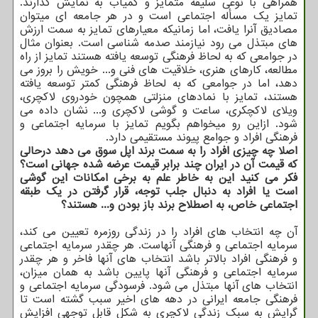
همراهی با نوعی سلیقه متمایز و کمیاب به نمایش گذارند.
تمایز یک مسأله اجتماعی است و در هر جامعه ای میتوان
مصادیق آنرا یافت، اما زمانیکه معیارهای تمایز به سمت ارزش
های مبتذل می رود نیازمند صدمه شناسی است. بعنوان مثال
در جوامعی که به لحاظ فرهنگی توسعه یافته هستند تمایز از راه
مطالعه، کارهای هنری، خلاقیت های فنی و... خویش را بروز می
دهد، اما در جوامعی که به لحاظ فرهنگی کمتر توسعه یافته
هستند، تمایز با نمادهای منزلتی همچون خودروی لاکچری،
ویلای لاکچکری، ساعت و گوشی لاکچری و... نشان داده می
شود. ازاین رو میخواهم بگویم تمایز با سرمایه اجتماعی و
فرهنگی افراد و جوامع پیوند مستقیمی دارد.
اصلا چه چیزی افراد را به سمت برند اپل سوق می دهد درحالی
که قیمت آن در ایران چند برابر قیمت عرضه شده جهانی است؟
فکر می کنید این به خاطر علم به برخی امکانات این گوشی
است یا افراد به دنبال جلب توجه، قرار گرفتن در یک طبقه
اجتماعی خاص، به اصطلاح برند باز بودن و... هستند؟
آن چه انتخاب های افراد را در زندگی روزمره تعیین می کند،
سرمایه اجتماعی و فرهنگی آنهاست. هر چقدر سرمایه اجتماعی
و فرهنگی افراد بالاتر باشد انتخاب های آنها فاخر و هر چقدر
سرمایه اجتماعی و فرهنگی آنها پایین باشد به همان میزان،
انتخاب های آنها مبتذل می شود. فرسودگی سرمایه اجتماعی و
فرهنگی جامعه ایرانی در دهه های اخیر سبب گشته است تا
گرایش به سبک زندگی لاکچری به شکل قابل توجهی افزایش