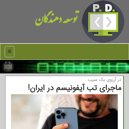
توسعه دهندگان
منو
در آرزوی یك سیب
ماجرای تب آیفونیسم در ایران!