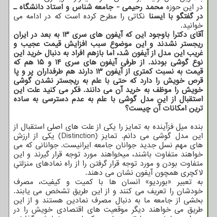
در این حوزه
محمد رحیمی - جامعه شناس و استاد دانشگاه ـ
در گفتگو با ایسنا
نکاتی را مطرح کرده است که در ادامه می
خوانید.
آقای دکتر! باوجود این که آیفون های سری ۱۳ به بعد در ایران
ریجستر نشدند و این موضوع سبب افزایش قیمت عجیب و
غریب این مدل از آیفون شد، اما بازهم افراد به دنبال خرید این
نوع گوشی بودند. از طرفی آیفون های سری ۱۴ و ۱۵ هم که
قیمت به نسبت کمتری از آیفون ۱۳ دارند هم طرفداران پر و پا
قرص خویش را دارد که حتی با علم به ریجستر نشدن گوشی
خویش را موظف به خرید آن می دانند. فکر می کنید علت این
استقبال از این مدل گوشی با علم به عدم دسترسی به ساده
ترین امکانات آن چیست؟
بنده میل فزآینده به تمایز را یکی از علت های اصلی استقبال از
این مدل گوشی می دانم. تمایز (Distinction) یکی از ارزش
های مهم نسل جدید جوانان جامعه ایرانیست. جوانانی که می
خواهند متفاوت باشند، میخواهند مورد توجه قرار گیرند و این
متفاوت بودن و مورد توجه قرار گرفتن را از راه نمادهای منزلتیِ
لاکچری همچون آیفون نشان می دهند.
به تعبیر «بوردیو» انسان ها با کمیت و کیفیت، مصرف
خودشان را تعریف می کنند و از این طریق تشخص می یابند.
بخشی از جامعه ما به دنبال مصرف نمادین هستند و از این
طریق می خواهند دیگر موقعیت های اقتصادی خویش را در