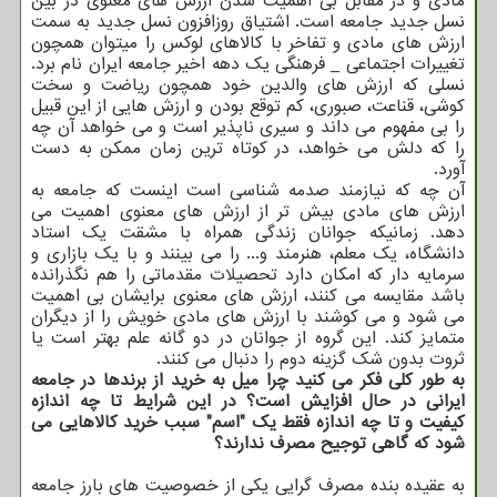
مادی و در مقابل بی اهمیت شدن ارزش های معنوی در بین
نسل جدید جامعه است. اشتیاق روزافزون نسل جدید به سمت
ارزش های مادی و تفاخر با کالاهای لوکس را میتوان همچون
تغییرات اجتماعی _ فرهنگی یک دهه اخیر جامعه ایران نام برد.
نسلی که ارزش های والدین خود همچون ریاضت و سخت
کوشی، قناعت، صبوری، کم توقع بودن و ارزش هایی از این قبیل
را بی مفهوم می داند و سیری ناپذیر است و می خواهد آن چه
را که دلش می خواهد، در کوتاه ترین زمان ممکن به دست
آورد.
آن چه که نیازمند صدمه شناسی است اینست که جامعه به
ارزش های مادی بیش تر از ارزش های معنوی اهمیت می
دهد. زمانیکه جوانان زندگی همراه با مشقت یک استاد
دانشگاه، یک معلم، هنرمند و... را می بینند و با یک بازاری و
سرمایه دار که امکان دارد تحصیلات مقدماتی را هم نگذرانده
باشد مقایسه می کنند، ارزش های معنوی برایشان بی اهمیت
می شود و می کوشند با ارزش های مادی خویش را از دیگران
متمایز کند. این گروه از جوانان در دو گانه علم بهتر است یا
ثروت بدون شک گزینه دوم را دنبال می کنند.
به طور کلی فکر می کنید چرا میل به خرید از برندها در جامعه
ایرانی در حال افزایش است؟ در این شرایط تا چه اندازه
کیفیت و تا چه اندازه فقط یک "اسم" سبب خرید کالاهایی می
شود که گاهی توجیح مصرف ندارند؟
به عقیده بنده مصرف گرایی یکی از خصوصیت های بارز جامعه