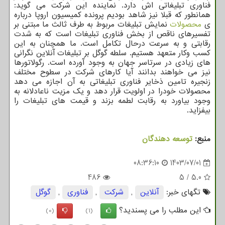
فناوری تبلیغاتی اش دارد. نماینده این شرکت می گوید:
همانطور که قبلا نیز شاهد بودیم پرونده کمیسیون اروپا درباره
ی
محصولات
نمایش تبلیغات مربوط به طرف ثالث ما مبتنی بر
تفسیرهای ناقص از بخش فناوری تبلیغات است که به شدت
رقابتی و به سرعت درحال تکامل است. ما همچنان به این
کسب وکار متعهد هستیم. سلطه گوگل بر تبلیغات آنلاین نگرانی
های زیادی در سرتاسر جهان به وجود آورده است. رگولاتورها
نیز می خواهند بدانند آیا کارهای شرکت در سطوح مختلف
زنجیره تامین ذخایر فناوری تبلیغاتی به آن اجازه می دهد
محصولات خودرا در اولویت قرار دهد و یک مزیت ناعادلانه به
وجود بیاورد به رقابت لطمه بزند و قیمت های تبلیغات را
بیفزاید.
منبع:
توسعه دهندگان
08:36:10
1403/07/01
486
5
/
5.0
تگهای خبر:
آنلاین
,
شركت
,
فناوری
,
گوگل
این مطلب را می پسندید؟
(0)
(1)