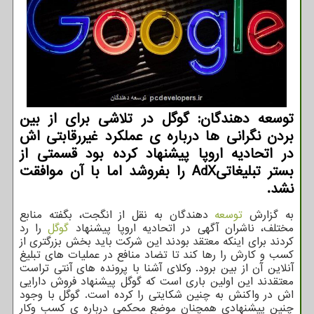
توسعه دهندگان: گوگل در تلاشی برای از بین
بردن نگرانی ها درباره ی عملکرد غیررقابتی اش
در اتحادیه اروپا پیشنهاد کرده بود قسمتی از
بستر تبلیغاتیAdX را بفروشد اما با آن موافقت
نشد.
به گزارش
توسعه
دهندگان به نقل از انگجت، بگفته منابع
مختلف، ناشران آگهی در اتحادیه اروپا پیشنهاد
گوگل
را رد
کردند برای اینکه معتقد بودند این شرکت باید بخش بزرگتری از
کسب و کارش را رها کند تا تضاد منافع در عملیات های تبلیغ
آنلاین آن از بین برود. وکلای آشنا با پرونده های آنتی تراست
معتقدند این اولین باری است که گوگل پیشنهاد فروش دارایی
اش در واکنش به چنین شکایتی را کرده است. گوگل با وجود
چنین پیشنهادی همچنان موضع محکمی درباره ی کسب وکار