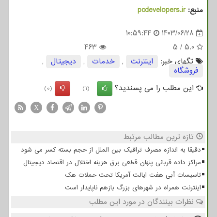
منبع:
pcdevelopers.ir
10:59:44
1403/06/28
463
5
/
5.0
تگهای خبر:
اینترنت
,
خدمات
,
دیجیتال
,
فروشگاه
این مطلب را می پسندید؟
(0)
(1)
X
تازه ترین مطالب مرتبط
دقیقا به اندازه مصرف ترافیک بین الملل از حجم بسته کسر می شود
مراکز داده قربانی پنهان قطعی برق هزینه اختلال در اقتصاد دیجیتال
تاسیسات آبی هفت ایالت آمریکا تحت حملات هک
اینترنت همراه در شهرهای بزرگ بازهم ناپایدار است
نظرات بینندگان در مورد این مطلب