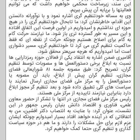
این سند، زیرساخت محکمی خواهیم داشت که می توانیم
فعالیتها را برپایه آن پیش ببریم.
وی به مساله خودتنظیم گری اشاره نمود و با نوآورانه دانستن
این اقدام، خاطرنشان کرد: ما تابحال خودتنظیم گری را در هیچ
حوزه ای نداشتیم و امیدواریم در اولین فرصت این اتفاق افتاده
و این مسیر به طور گسترده تری باز شود. ما نیازمند حرکت گام
به گام برای اصلاح هستیم چونکه حرکت از نقطه ای که فقط
حاکمیت تنظیم گری می کرد تا خودتنظیم گری، مسیر دشواری
است اما امیدواریم که هرچه سریعتر محقق شود.
آقامیری ضمن اشاره به انتقاد یکی از فعالان حوزه رمزدارایی ها
نسبت به ابلاغ برخی دستورالعمل ها و مصوبات توسط تنظیم
گران، تصریح کرد: طبق مصوبه جلسه ۸۱ شورایعالی فضای
مجازی، تنظیم گران پیش از ابلاغ، باید آن مصوبه یا
دستورالعمل را به مرکز ملی فضای مجازی ارسال نمایند با
سیاست های کلی تطبیق داده شود و بعد تنظیم گر مجوز ابلاغ
دارد بنابراین نیازمند تاییدیه از مرکز ملی هستند.
رئیس مرکز ملی فضای مجازی در انتها با تشکر از حضور معاون
علمی، فناوری و اقتصاد دانش بنیان رئیس جمهور در این
نشست، عنوان کرد: با عنایت به انتصاب دکتر افشین، من به
اتفاقاتی که در آینده خواهد افتاد بسیار امیدوارم چونکه ایشان
عزم لازم برای حل مشکلات را دارند و ما هم در حوزه سیاست
گذاری و تنظیم گری حتما کمک خواهیم کرد.