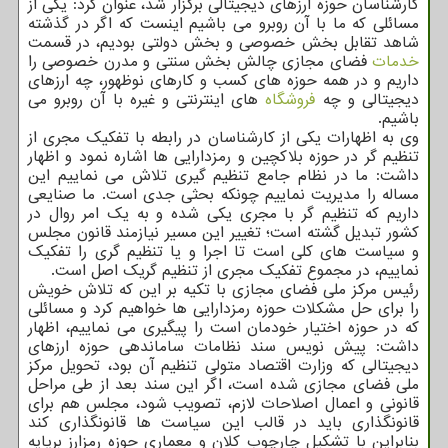
کارشناسان حوزه ارزهای دیجیتالی برگزار شد، عنوان کرد: یکی از
مسائلی که ما با آن روبرو می باشیم اینست که اگر در گذشته
شاهد تقابل بخش خصوصی و بخش دولتی بودیم، در قسمت
خدمات
فضای مجازی چالش بخش سنتی و مدرن خصوصی را
داریم و در همه حوزه های کسب و کارهای نوظهور، چه ارزهای
دیجیتالی و چه
فروشگاه
های اینترنتی و غیره با آن روبرو می
باشیم.
وی به اظهارات یکی از کارشناسان در رابطه با تفکیک مجری از
تنظیم گر در حوزه بلاکچین و رمزدارایی ها اشاره نمود و اظهار
داشت: ما در نظام جامع تنظیم گیری تلاش می نماییم این
مساله را مدیریت نماییم چونکه بحثی جدی است. ما صنایعی
داریم که تنظیم گر با مجری یکی شده و به یک امر روال در
کشور تبدیل گشته است؛ تغییر این مسیر نیازمند قانون مجلس
و سیاست های کلی است تا اجرا و یا تنظیم گری را تفکیک
نماییم، در مجموع تفکیک مجری از تنظیم گریک اصل است.
رئیس مرکز ملی فضای مجازی با تکیه بر این که تلاش خویش
را برای حل مشکلات حوزه رمزدارایی ها خواهیم کرد و مسائلی
که در حوزه اختیار خودمان است را پیگیری می نماییم، اظهار
داشت: پیش نویس سند نظامات ساماندهی حوزه ارزهای
دیجیتالی که وزارت اقتصاد متولی تنظیم آن بود، تحویل مرکز
ملی فضای مجازی شده است، اگر این سند بعد از طی مراحل
قانونی و اعمال اصلاحات لازم، تصویب شود، مجلس هم برای
قانونگذاری باید در قالب این سیاست ها قانونگذاری کند
بنابراین با تشکیل چارچوب کلان و معماری حوزه رمزارز برپایه