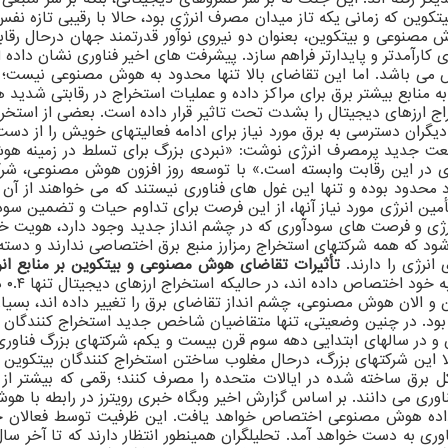
 بیتکوین که زمانی یکه تاز میدان مصرف انرژی بود، حالا با رقیبی تازه 
 مصنوعی و بیتکوین، بعنوان دو نیروی نوآور قدرتمند جهان درحال رقابت
ی کارآمدتر و پایدارتر فراهم سازد. پیشرفت های اخیر فناوری نشان داد
 می باشد. اما این تقاضای بالا تنها محدود به هوش مصنوعی نیست؛ ب
 به منابع بیشتر برق برای مراکز داده و عملیات استخراج در رقابتی شدید
اج ارزهای دیجیتال را بشدت تحت تاثیر قرار داده است. بعضی از استخر
ین دو صنعت جدید پرمصرف انرژی نوشت: «نبردی بزرگ برای تسلط در زمینه
 در این رقابت وابسته است.» با توسعه روز افزون هوش مصنوعی، شرکتها
 محدود بوده و تنها این غول های فناوری نیستند که می خواهند از آن 
ین انرژی مورد نیاز آنها، از این فرصت برای تداوم حیات و تضمین سود 
نرژی و فرصت های سودآوری که در چشم انداز جدید وجود دارد، هویت خوی
ود که همه شرکتهای استخراج رمزارز منبع برق اختصاصی ندارند و دسته
انرژی را دارند.
تأثیرات تقاضای هوش مصنوعی و بیتکوین بر منابع ان
ency
 و الان هوش مصنوعی، چشم انداز تقاضای برق را تغییر داده اند، بسیا
 بود. در چنین وضعیتی، تنها متقاضیان شاخص جدید استخراج کنندگان بیت
س و در سالهای ابتدایی دهه سوم قرن بیست و یکم، شرکتهای بزرگ فناو
این شرکتهای بزرگ، درحال مغلوب ساختن استخراج کنندگان بیتکوین در 
 که تا پایان این دهه، مراکز داده تا ۹ درصد از کل برق ساخته شده در ایالات متحده را مصرف ک
وری می دانند. بر اساس گزارش اخیر وبگاه خبری رویترز در رابطه با ه
ز داده هوش مصنوعی اختصاص خواهد یافت. این ظرفیت توسط فعالان ح