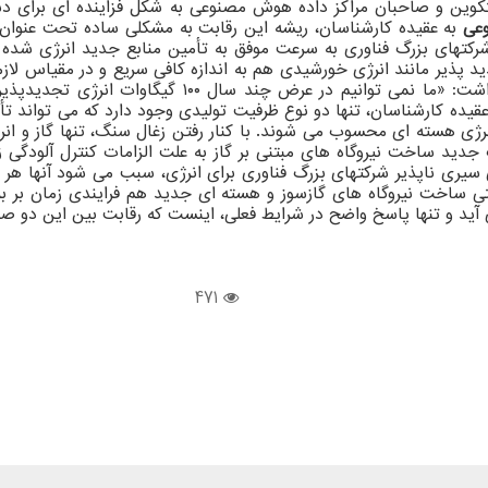
ین و صاحبان مراکز داده هوش مصنوعی به شکل فزاینده ای برای دستیاب
عی
به عقیده کارشناسان، ریشه این رقابت به مشکلی ساده تحت عنوان 
کتهای بزرگ فناوری به سرعت موفق به تأمین منابع جدید انرژی شده و 
ید پذیر مانند انرژی خورشیدی هم به اندازه کافی سریع و در مقیاس لازم
 تجدیدپذیر جدید بسازیم. از همین روی در شرایط دشواری گرفتار شده ایم.»
قیده کارشناسان، تنها دو نوع ظرفیت تولیدی وجود دارد که می تواند تأم
و انرژی هسته ای محسوب می شوند. با کنار رفتن زغال سنگ، تنها گاز و
ات جدید ساخت نیروگاه های مبتنی بر گاز به علت الزامات کنترل آلو
سیری ناپذیر شرکتهای بزرگ فناوری برای انرژی، سبب می شود آنها هر به
 حتی ساخت نیروگاه های گازسوز و هسته ای جدید هم فرایندی زمان بر
می آید و تنها پاسخ واضح در شرایط فعلی، اینست که رقابت بین این د
471