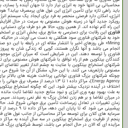
محاسباتی بی انتها خود به انرژی نیاز دارد تا جهان آینده را بسازد،
باید راهی تازه برای تأمین انرژی این غول های پرمصرف بیابد؟ هوش
انرژی، امکان دارد فرصتی منحصر به فرد برای ایجاد یک سیستم انرژ
رویکرد جدید آنها در زمینه هوش مصنوعی به سرعت در حال افزایش
این راه گام نهاده اند. از همین روی، حالا هر دو طرف برای دستیابی
فناوری
این رقابت برای دسترسی به منابع برق، بخش انرژی بر استخر
Mining» طی روزهای اخیر با انتشار مقاله ای در رابطه با ا
انجام می باشد و آنها نگران هستند، گویی که زندگی شان به پیروزی
فناوری را توسعه دهند. این در شرایطی است که میزان انرژی موجود
کنندگان بیتکوین هم از راه توافق با شرکتهای هوش مصنوعی برای تأم
شرکتهای استخراج بیتکوین با عنایت به چشم انداز تغییر تقاضای ا
مصنوعی بازتعریف می کنند. با این حال، مشکل از آن جا شروع می ش
چونکه شرکتهای بزرگ فناوری توانایی پرداخت هزینه های بالاتر برای 
اختلاف در آینده نزدیک بیشتر شود. این که چگونه استخراج بیتکوین
به علت بهبود بهره وری انرژی و نبود منابع جدید تقاضا ثابت مانده
در میزان تقاضا و بر هم زدن تعادل بزرگ به نظر نمی رسیدند. سپ
زمان تغییرات در تعادل زیرساخت تأمین برق جهانی شروع شد. حالا 
پیشبینی می شود
سرمایه های کلان برای توسعه مراکز محاسباتی از جانب غول های فنا
پنجم از ظرفیت برق استخراج بیتکوین در سه سال آینده به مراک