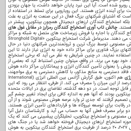
نفس روبرو شده است. آیا این نبرد پایان خواهد داشت، یا جهان بزودی
 برای آینده انرژی هستند. این رویارویی برای تسلط در استفاده از
ه است که اشتیاق شرکتهای بزرگ فعال در این صنعت به انرژی به علت
لکه استخراج کنندگان ارزهای دیجیتال همچون بیتکوین، پیشتر در
 هستند.
چالش تاب آوری استخراج کنندگان رمزارز در مقابل غول های
اج کنندگان با اجاره یا فروش زیرساخت های متصل به شبکه و مراکز
خود به شرکتهای فناوری سود هنگفتی به دست می آورند، در حالیکه دیگران دسترسی به برق مورد نیاز برای ادامه فعالیتهای خویش را از دست می دهند. مدیرعامل شرکت استخراج بیتکوین «Stronghold Digital
 هوش مصنوعی توسط بزرگ ترین و ثروتمندترین شرکتهای دنیا در حال
ی بزرگ فناوری برای مراکز داده خود به انرژی نیاز دارند تا این
استفاده نمایند. در چنین شرایطی به نظر می آید که برخی استخراج
خود بهره می برند. در واقع، میتوان چنین استنباط کرد که بعضی از
ش را بعنوان تأمین کنندگان انرژی و پیمانکاران مراکز داده هوش
 فاقد دسترسی به منابع مذکور، با کاهش دسترسی به برق مواجهند،
رژی
هم اکنون، طبق گزارش آژانس بین المللی انرژی (International
Energy Ag)، مراکز داده ۱ تا ۱.۳ درصد از مصرف برق جهانی را به خود اختصاص داده اند، در حالیکه استخراج ارزهای دیجیتال تنها ۰.۴ درصد از این میزان را مصرف می کند. از طرفی، انتظار می رود که این
ر قابل توجه است. در دو دهه گذشته، تقاضای برق در ایالات متحده
کوین بودند که آنها هم به اندازه کافی برای ایجاد تغییر چشم گیر
ری تصمیم گرفتند که جدی تر وارد عرصه هوش مصنوعی شوند و از آن
رقابت برای توسعه نیروگاه ها و قراردادهای تأمین انرژی هستند.
نند؛ رقمی که بیشتر از دو برابر مصرف فعلی آنها به حساب می آید و کارشناسان دلیل آنرا
وش مصنوعی و استخراج بیتکوین، تحلیلگران پیشبینی می کنند که یک
وزه استخراج ارزهای دیجیتال فروخته خواهد شد یا در جنگ های
مزایده ای که الان در حال انجام می باشد، توسط شرکتهای بزرگ فناوری به دست خواهد آمد. تحلیلگران همینطور انتظار دارند که تا آخر سال ۲۰۲۷، ۲۰ درصد از ظرفیت برق استخراج کنندگان بیتکوین به هوش