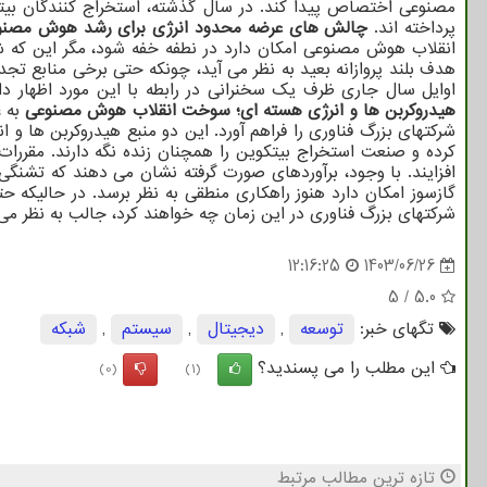
مصنوعی اختصاص پیدا کند. در سال گذشته، استخراج کنندگان بیتکو
پرداخته اند.
چالش های عرضه محدود انرژی برای رشد هوش مصنو
انقلاب هوش مصنوعی امکان دارد در نطفه خفه شود، مگر این که شر
هدف بلند پروازانه بعید به نظر می آید، چونکه حتی برخی منابع تجد
اوایل سال جاری ظرف یک سخنرانی در رابطه با این مورد اظهار داشت: «ما نمی توانیم در عرض چند سال ۱۰۰ گیگاوات انرژی
هیدروکربن ها و انرژی هسته ای؛ سوخت انقلاب هوش مصنوعی
به ع
شرکتهای بزرگ فناوری را فراهم آورد. این دو منبع هیدروکربن ها 
کرده و صنعت استخراج بیتکوین را همچنان زنده نگه دارند. مقرر
افزایند. با وجود، برآوردهای صورت گرفته نشان می دهند که تشنگی 
گازسوز امکان دارد هنوز راهکاری منطقی به نظر برسد. در حالیکه
شرکتهای بزرگ فناوری در این زمان چه خواهند کرد، جالب به نظر 
12:16:25
1403/06/26
5
/
5.0
تگهای خبر:
توسعه
,
دیجیتال
,
سیستم
,
شبكه
این مطلب را می پسندید؟
(0)
(1)
تازه ترین مطالب مرتبط