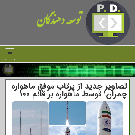
توسعه دهندگان
منو
تصاویر جدید از پرتاب موفق ماهواره
چمران1 توسط ماهواره بر قائم 100