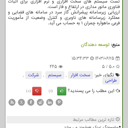
تست سیستم های سخت افزاری و نرم افزاری برای اثبات
فناوری مانور مداری در ارتفاع و فاز است.
ارزیابی زیرسامانه پیشرانش گاز سرد در سامانه های فضایی و
عملکرد زیرسامانه های ناوبری و کنترل وضعیت از مأموریت
فرعی ماهواره چمران ۱ به حساب می آید.
منبع:
توسعه دهندگان
15:34:33
1403/06/25
445
5
/
5.0
تگهای خبر:
سخت افزار
,
سیستم
,
شركت
,
طراحی
این مطلب را می پسندید؟
(0)
(1)
X
تازه ترین مطالب مرتبط
سامسونگ عینک هوشمند می سازد