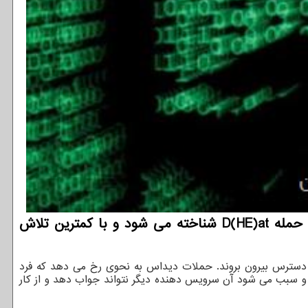
به گزارش توسعه دهندگان، محققان نوع جدیدی از حمله انکار سرویس (DoS) را کشف کرده اند که بعنوان حمله D(HE)at شناخته می شود و با کمترین تلاش
 نقل از ایسنا، بارها اتفاق افتاده که بعضی از وبسایت ها بر اثر حملات منع سرویس توزیع شده (DDOS) از دسترس بیرون بروند. حملات دیداس به نحوی رخ می دهد که فرد
و سبب می شود آن سرویس دهنده دیگر نتواند جواب دهد و از کار