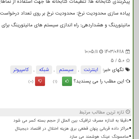
پیکربندی کتابخانه ها: تنظیمات کتابخانه ها جهت استفاده از نماهای
پیاده سازی محدودیت نرخ: محدودیت نرخ بر روی تعداد درخواست Handshake به سرور از سوی یک کلاینت مشخ
مانیتورینگ و هشداردهی: راه اندازی سیستم های مانیتورینگ برای تشخیص الگوهای ناهنج
10:05:11
1403/06/18
5
/
5.0
تگهای خبر:
اینترنت
,
سیستم
,
شبكه
,
كامپیوتر
این مطلب را می پسندید؟
(0)
(1)
تازه ترین مطالب مرتبط
دقیقا به اندازه مصرف ترافیک بین الملل از حجم بسته کسر می شود
مراکز داده قربانی پنهان قطعی برق هزینه اختلال در اقتصاد دیجیتال
سامسونگ عینک هوشمند می سازد