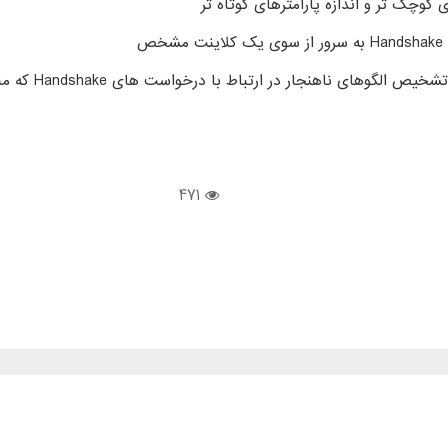
 کوچک تر و اندازه پارامترهای کوتاه تر
ص
ار در ارتباط با درخواست های Handshake که منجر به حمله خواهند شد.
471