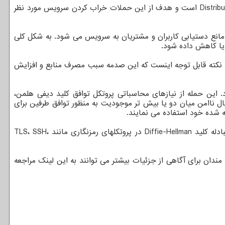
حملات DDos یکی از خطرناک ترین حملاتی است که در بستر اینترنت صورت می گیرد. در واقع DDoS مخفف عبارت Distributed Denial of Service است و هدف از این حملات خراب کردن سرویس مورد نظر
 مانع دستیابی کاربران و مشتریان به سرویس می شود. به شکل کلی
 یا کاهش داده شود.
که توسط مهاجمان برای انجام حملات DDoS با حجم بالا استفاده می شد. نکته قابل توجه اینست که این صدمه سبب مصرف منابع و افزایش
یدی از حمله انکار سرویس (DoS) را کشف کرده اند که بعنوان حمله D(HE)at شناخته می شود. این حمله از نیازهای محاسباتی پروتکل توافق کلید دیفی هلمن،
 در یک کانال ناامن میان دو یا بیش تر موجودیت به منظور توافق طرفین برای
 شده خود استفاده می نمایند.
این حمله به علت توانایی آن در گرم کردن بیش از اندازه CPU با وادار کردن قربانی به انجام محاسبات سنگین توان ماژولار است که در مبادله کلید Diffie-Hellman در پروتکلهای رمزنگاری مانند TLS، SSH،
ندان برای آگاهی از جزئیات بیشتر می توانند به این لینک مراجعه