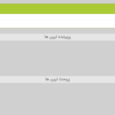
پربیننده ترین ها
پربحث ترین ها