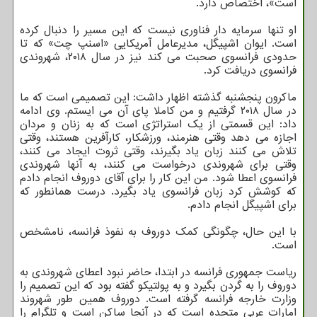
است»، اختصاص دارد.
او تنها سرمایه دار فناوری نیست که این مسیر را دنبال کرده
است. ایوان اشپیگل، مدیرعامل آمریکایی «اسنپ چت» که تا
حدودی فرانسوی صحبت می کند نیز در سال ۲۰۱۸، شهروندی
فرانسوی دریافت کرد.
ماکرون پنجشنبه گذشته اظهار داشت: این تصمیمی است که ما
در سال ۲۰۱۸ گرفتیم و من کاملا پای آن می ایستم. وی ادامه
داد: این قسمتی از یک استراتژی است که به زنان و مردان
اجازه می دهد وقتی هنرمند، ورزشکار، کارآفرین هستند، وقتی
تلاش می کنند زبان یاد بگیرند، وقتی ثروت ایجاد می کنند،
وقتی برای شهروندی درخواست می کنند، به آنها شهروندی
فرانسوی اعطا شود. من این کار را برای آقای دوروف انجام دادم
که کوشش کرد زبان فرانسوی یاد بگیرد. درست همانطور که
برای اشپیگل انجام دادم.
با این حال، چگونگی کمک دوروف به نفوذ فرانسه، نامشخص
است.
ریاست جمهوری فرانسه در ابتدا، حاضر نبود اعطای شهروندی به
دوروف را به گردن بگیرد و به پولتیکو گفته بود که این تصمیم را
وزارت خارجه فرانسه گرفته است. دوروف همین طور شهروند
امارات عربی متحده است که در آنجا ساکن است و تلگرام را