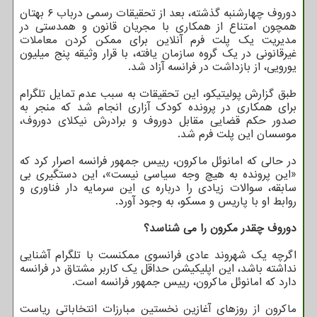
دوروف چهارشنبه گذشته، بعد از تحقیقات رسمی درباب ۶ بهتان
همچون امتناع از همکاری با مجریان قانون و همدستی در
مدیریت یک پلت فرم آنلاین برای ممکن کردن معاملات
غیرقانونی در یک گروه سازمان یافته، با قرار وثیقه پنج میلیون
یورویی، از بازداشت در فرانسه آزاد شد.
طبق گزارش پولیتیکو، این تحقیقات به سبب عدم تمایل تلگرام
برای همکاری در پرونده کودک آزاری انجام شد که منجر به
صدور حکم قضایی مقابل دوروف و برادرش نیکلای دوروف،
موسسان این پلت فرم شد.
در حالی که امانوئل ماکرون، رییس جمهور فرانسه اصرار کرد که
«این پرونده به هیچ وجه سیاسی نیست»، این دستگیری بی
سابقه، سوالات زیادی را درباره ی این سرمایه دار فناوری و
روابط او با پاریس و مسکو، به وجود آورد.
دوروف چقدر مکرون را می شناسد؟
اگرچه یک شهروند عادی فرانسوی ممکنست با تلگرام آشنایی
نداشته باشد، این اپلیکیشن حداقل یک کاربر مشتاق در فرانسه
دارد که امانوئل ماکرون، رییس جمهور فرانسه است.
ماکرون از روزهای آغازین نخستین مبارزات انتخاباتی ریاست