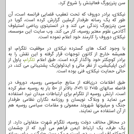
سن پترزبورگ فعالیتش را شروع کرد.
نیکلای، برادر دوروف که تحت تعقیب قضایی فرانسه است، آن
طور که یک رسانه طرفدار کرملین گزارش کرده است، گویا در
سن پترزبورگ زندگی می کند و در انستیتوی ریاضی استیلوف
آکادمی علوم معتبر روسیه، کار می کند. وب سایت این موسسه،
نیکلای دوروف را کارمند خود اعلام نموده است.
با وجود کمک های گسترده نیکلای در موفقیت تلگرام، او
همیشه خارج از کانون توجهات قرار گرفته و این نقش را به
برادر کوچکتر خود واگذار کرده است. طبق اعلام
تلگرام
، پاول از
این اپلیکیشن، از نظر مالی و ایدئولوژیک پشتیبانی می کند، در
حالی حمایت نیکلای، فنی بوده است.
طبق اطلاعات درزیافته از منابع جاسوسی روسیه، دوروف در
فاصله سالهای ۲۰۱۵ تا ۲۰۲۱، بالاتر از ۵۰ بار به روسیه سفر کرده
است. ارتش روسیه از تلگرام برای ارتباطات میدان نبرد استفاده
می نماید و وبلاگ نویسان و روزنامه نگاران نظامی طرفدار
جنگ و میلیونها شهروند معمولی و مقامات سیاسی روسیه هم
از آن استفاده می نمایند.
در محافل مخالف دولت روسیه، تلگرام شهرت متفاوتی دارد. از
یک طرف، یک ارتباط ایمن فراهم می آورد که از چشمان
کنجکاو اف اس بی، دور است و یک بستر جایگزین برای رسانه