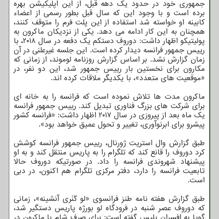
جمهوری خود در حدود یک دهه قبل، از این اپلیکیشن بهره
برده است و با وجود این که سال قبل بطور رسمی از اعضاء
کابینه او خواسته شد استفاده از این پلت فرم را متوقف کنند،
همچنان به این کار ادامه می دهد. یکی از نزدیکان ماکرون به
پولیتیکو اظهار داشت: دوروف دستکم یک دفعه در سال ۲۰۱۸، با
رییس جمهور فرانسه دیدار کرده است. این جلسه غیرعلنی در آن
زمان گزارش نشد. بر اساس گزارش روزنامه لوموند، از زمانی که
مکارون برای نخستین بار رییس جمهور شد، این دو نفر، در
«موقعیت های متعدد»، با یکدیگر ملاقات کرده اند.
ماکرون مدت ها تلاش نموده است که فرانسه را به خانه ای
برای شرکت های بزرگ فناوری تبدیل کند. رییس جمهور فرانسه
یک ماه بعد از پیروزی در سال ۲۰۱۷ اظهار داشت: «فرانسه کشور
پیشرو برای ابرنوآوری، تغییر و تحول عمیق خواهد بود».
طبق گزارش وال استریت ژورنال، رییس جمهور فرانسه کوشش
کرد دوروف را قانع کند که تلگرام را به پاریس منتقل کند و به او
پیشنهاد شهروندی فرانسه را داد. در صورتیکه دوروف حالا
تابعیت فرانسه را دارد، دفتر مرکزی تلگرام هم اکنون، در دبی
است.
طبق گزارش هفته نامه طنز فرانسوی «لو کَنَری آنشینه»، زمانی
که دوروف عصر شنبه در فرودگاه لو بورژه پاریس دستگیر شد،
گویا به افسران پلیس گفته است: برای صرف شام با ماکرون در