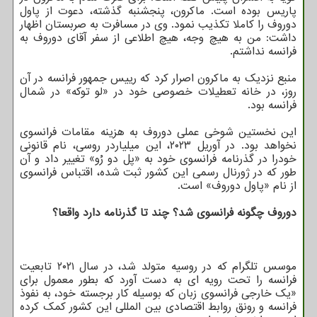
پاریس بوده است. ماکرون، پنجشنبه گذشته، دعوت از پاول
دوروف را کاملا تکذیب نمود. وی در مسافرت به صربستان اظهار
داشت: من به هیچ وجه، هیچ اطلاعی از سفر آقای دوروف به
فرانسه نداشتم.
منبع نزدیک به ماکرون اصرار کرد که رییس جمهور فرانسه در آن
روز، در خانه تعطیلات خصوصی خود در «لو توکه» در شمال
فرانسه بود.
این نخستین شوخی عملی دوروف به هزینه مقامات فرانسوی
نخواهد بود. در آوریل ۲۰۲۳، این میلیاردر روسی، نام قانونی
خودرا در گذرنامه فرانسوی خود به «پل دو رُو» تغییر داد و آن
طور که در ژورنال رسمی این کشور ثبت شده، اقتباس فرانسوی
از نام «پاول دوروف» است.
دوروف چگونه فرانسوی شد؟ چند تا گذرنامه دارد واقعا؟
موسس تلگرام که در روسیه متولد شد، در سال ۲۰۲۱ تابعیت
فرانسه را تحت رویه ای به دست آورد که بطور معمول برای
«یک خارجی فرانسوی زبان که بوسیله کار برجسته خود، به نفوذ
فرانسه و رونق روابط اقتصادی بین المللی این کشور کمک کرده