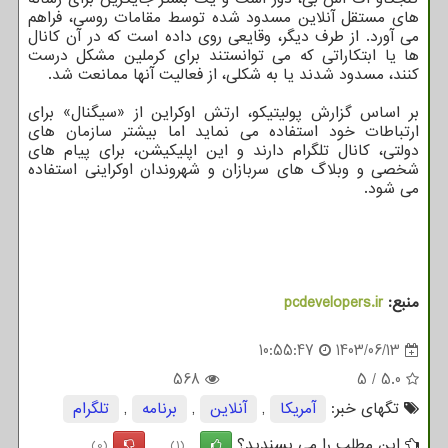
های مستقل آنلاین مسدود شده توسط مقامات روسی، فراهم
می آورد. از طرف دیگر، وقایعی روی داده است که در آن کانال
ها یا ابتکاراتی که می توانستند برای کرملین مشکل درست
کنند، مسدود شدند یا به شکلی، از فعالیت آنها ممانعت شد.
بر اساس گزارش پولیتیکو، ارتش اوکراین از «سیگنال» برای
ارتباطات خود استفاده می نماید اما بیشتر سازمان های
دولتی، کانال تلگرام دارند و این اپلیکیشن، برای پیام های
شخصی و وبلاگ های سربازان و شهروندان اوکراینی استفاده
می شود.
منبع:
pcdevelopers.ir
10:55:47
1403/06/13
568
5
/
5.0
تگهای خبر:
آمریكا
,
آنلاین
,
برنامه
,
تلگرام
این مطلب را می پسندید؟
(0)
(1)