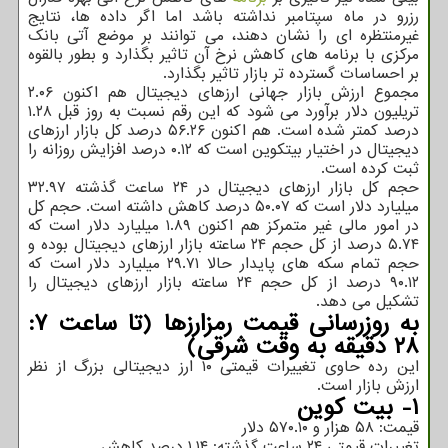
رزرو در ماه سپتامبر نداشته باشد اما اگر داده ها، نتایج
غیرمنتظره ای را نشان دهند، می توانند بر موضع آتی بانک
مرکزی با برنامه های کاهش نرخ آن تاثیر بگذارد و بطور بالقوه
بر احساسات گسترده تر بازار تاثیر بگذارد.
مجموع ارزش بازار جهانی ارزهای دیجیتال هم اکنون ۲.۰۶
تریلیون دلار برآورد می شود که این رقم نسبت به روز قبل ۱.۲۸
درصد کمتر شده است. هم اکنون ۵۶.۲۶ درصد کل بازار ارزهای
دیجیتال در اختیار بیتکوین است که ۰.۱۲ درصد افزایش روزانه را
ثبت کرده است.
حجم کل بازار ارزهای دیجیتال در ۲۴ ساعت گذشته ۳۲.۹۷
میلیارد دلار است که ۵۰.۰۷ درصد کاهش داشته است. حجم کل
در امور مالی غیر متمرکز هم اکنون ۱.۸۹ میلیارد دلار است که
۵.۷۴ درصد از کل حجم ۲۴ ساعته بازار ارزهای دیجیتال بوده و
حجم تمام سکه های پایدار حالا ۲۹.۷۱ میلیارد دلار است که
۹۰.۱۲ درصد از کل حجم ۲۴ ساعته بازار ارزهای دیجیتال را
تشکیل می دهد.
به روزرسانی قیمت رمزارزها (تا ساعت ۷:
۲۸ دقیقه به وقت شرقی)
این رده حاوی تغییرات قیمتی ۱۰ ارز دیجیتالی بزرگ از نظر
ارزش بازار است.
۱- بیت کوین
قیمت: ۵۸ هزار و ۵۷۰.۱۰ دلار
تغییرات قیمتی ۲۴ ساعت گذشته: ۱.۱۴ درصد کاهش