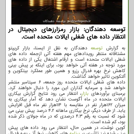
توسعه دهندگان: بازار رمزارزهای دیجیتال در
انتظار داده های شغلی ایالات متحده است.
به گزارش
توسعه
دهندگان به نقل از ایسنا، بازار کریپتو
مشتاقانه منتظر رویدادهای مهم هفته آتی ازجمله داده های
شغلی ایالات متحده است و ارقام اشتغال یکی از داده های
مورد توجه در هفته آتی خواهد بود، برای اینکه بر پیش بینی
کاهش نرخ بهره فدرال رزرو و همین طور عملکرد بیتکوین و
آلتکوین تاثیر خواهد گذاشت.
داده های شغلی ایالات متحده روز جمعه، ۶ سپتامبر منتشر
خواهد شد و سرمایه گذاران این مورد را دنبال خواهند کرد.
برمبنای برآوردهای
بازار
، انتظار می رود نتایج گزارش بیکاری
ایالات متحده در ماه آگوست نشان دهد که آمار بیکاری به
میزان ۱۶۲هزار نفر در مقایسه با ۱۱۴هزار نفر ماه قبل افزایش
یابد. از طرف دیگر، نرخ بیکاری ماهانه ۴.۲ درصد پیش بینی می
شود که نسبت به رقم ۴.۳ درصدی که در ماه جولای ذکر شده
بود، کم شده است.
کوین نوشت، در همین حال، انتظار می رود داده های پیش
بینی شده نیز تاثیری بر
برنامه
های کاهش نرخ آتی بهره فدرال