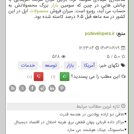
چالش هایی در چین که سومین
بازار
بزرگ محصولاتش به
حساب می آید، روبرو است. میزان فروش
محصولات
اپل در این
کشور در سه ماهه قبل ۶.۵ درصد کاسته شده بود.
منبع:
pcdevelopers.ir
12:23:04
1403/06/09
528
5
/
5.0
تگهای خبر:
آمریكا
,
بازار
,
توسعه
,
خدمات
این مطلب را می پسندید؟
(0)
(1)
X
تازه ترین مطالب مرتبط
تلاقی دو اراده پولادین در هندسه قدرت
مراکز داده قربانی پنهان قطعی برق هزینه اختلال در اقتصاد دیجیتال
سامسونگ عینک هوشمند می سازد