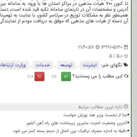
آدرس و مشخصات آن در تارنمای سامانه تکیه قید شده است، دستگا
همینطور نظر به مشکلات توزیع در سرتاسر کشور، با عنایت به تهمید
آن دسته از هیات های مذهبی که موفق به دریافت مودم از نمایندگی های برگزیده ایرانسل نشده اند، تا ۳ شهریور ۱۳۹۹(دوشنبه) مه
21:40:57
1399/05/30
5
/
5.0
تگهای خبر:
اینترنت
,
توسعه
,
خدمات
,
وزارت ارتباطا
این مطلب را می پسندید؟
(0)
(1)
تازه ترین مطالب مرتبط
متا از نخست وزیر هند پوزش خواست
آخرین وضعیت امنیت سایبری زیرساخت های راه آهن کشور
دقیقا به اندازه مصرف ترافیک بین الملل از حجم بسته کسر می شود