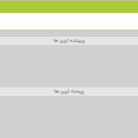
پربیننده ترین ها
پربحث ترین ها