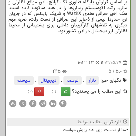
بر اساس گزارش پایگاه فناوری تِک کرانچ، این موانع نظارتی و
مالی، رشد اکوسیستم رمزارزها را در هند سرکوب کرده است.
هک اخیر صرافی هندی WazirX و شریک بایننس که در جریان
آن، حدودا نیمی از ذخایر این صرافی از دست رفت، ضربه مهم
دیگری به تلاشهای کارآفرینان داخلی برای پشتیبانی از محیط
نظارتی ارز دیجیتال در این کشور بود.
10:43:43
1403/05/27
445
5
/
5.0
تگهای خبر:
بازار
,
توسعه
,
دیجیتال
,
سیستم
این مطلب را می پسندید؟
(0)
(1)
X
تازه ترین مطالب مرتبط
متا از نخست وزیر هند پوزش خواست