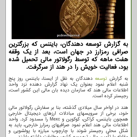
به گزارش توسعه دهندگان، بایننس که بزرگترین
صرافی رمزارز در جهان است، بعد از یک وقفه
هفت ماهه که توسط رگولاتور مالی تحمیل شده
بود، فعالیت خویش را در هند از سرگرفت.
به گزارش
توسعه
دهندگان به نقل از ایسنا، بایننس روز پنج
شنبه اعلام نمود بعنوان یک نهاد گزارش دهنده نزد واحد
اطلاعات مالی هند که سازمان دیده بان مالی این کشور است،
رجیستر کرده است.
هند در اواخر سال میلادی گذشته، بنا بر سفارش رگولاتور مالی
خود، برخی از سرویسهای مبادلات ارزهای دیجیتال خارجی
همچون بایننس، کراکن، کوکوین و Mexc را مسدود کرد. واحد
اطلاعات مالی هند اعلام نمود صرافیهای رمزارز خارجی، باید به
شکل محلی رجیستر شوند با چارچوب مبارزه با پولشویی و
مقابله با تأمین مالی تروریسم کشور، مطابقت داشته باشند.