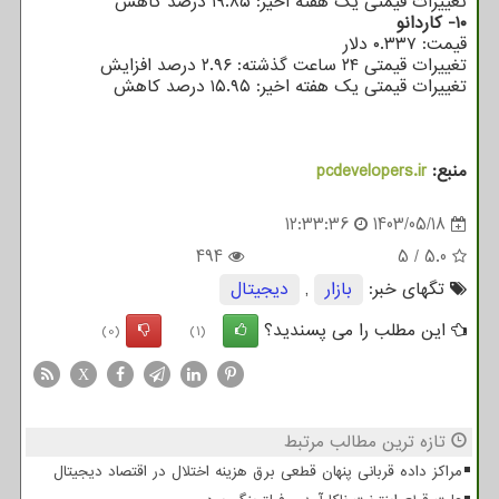
تغییرات قیمتی یک هفته اخیر: ۱۹.۸۵ درصد کاهش
۱۰- کاردانو
قیمت: ۰.۳۳۷ دلار
تغییرات قیمتی ۲۴ ساعت گذشته: ۲.۹۶ درصد افزایش
تغییرات قیمتی یک هفته اخیر: ۱۵.۹۵ درصد کاهش
منبع:
pcdevelopers.ir
12:33:36
1403/05/18
494
5
/
5.0
تگهای خبر:
بازار
,
دیجیتال
این مطلب را می پسندید؟
(0)
(1)
X
تازه ترین مطالب مرتبط
مراکز داده قربانی پنهان قطعی برق هزینه اختلال در اقتصاد دیجیتال