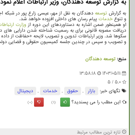
به گزارش توسعه دهندگان، وزیر ارتباطات اعلام نمود که در سال ۱۴۰۳ امکان گرفتن ارز اربعین از راه بله، آیگپ 
به گزارش
توسعه
دهندگان به نقل از مهر، عیسی زارع پور در شبکه اجت
و تنوع
خدمات
پیام رسان های داخلی افزوده خواهد شد.
او همینطور ضمن اشاره به دستاوردهای این دوره از
وزارت ارتباطا
دریافت مصوبه قانونی برای به رسمیت شناخته شدن دارایی های دیجی
سکوها شد. وزیر ارتباطات تدوین و تصویب لایحه «حفاظت از داده ه
و تصویب و سپس در چندین جلسه کمیسیون حقوقی و قضایی دولت بر
منبع:
توسعه دهندگان
13:58:18
1403/05/11
5
/
5.0
تگهای خبر:
بازار
,
حقوق
,
خدمات
,
دیجیتال
این مطلب را می پسندید؟
(0)
(1)
تازه ترین مطالب مرتبط