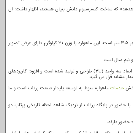
و «هدهد» که ساخت کنسرسیوم دانش بنیان هستند، اظهار داشت: ان
وی اظهار داشت: دو ماهواره «کوثر» و «هدهد» به مدار ۵۰۰ کیلومتری تزریق می شوند. ماهواره «کوثر» یک ماهواره سنجشی با وضوح تصویر ۳.۵ متر است. این ماهواره با وزن ۳۰ کیلوگرم دارای عرض تصویر
و نیم سال است.
ماهواره های مکعبی در ابعاد سه واحد (۳U) طراحی و تولید شده است و افزود: کاربردهای
 بخش
خدمات
ماهواره منوط به توسعه پایدار صنعت پرتاب است و ما
ند با حضور در پایگاه پرتاب از نزدیک شاهد لحظه تاریخی پرتاب دو