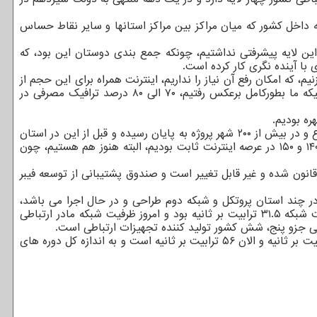
ه داخل کشور که میان مراکز بین مراکز استانها و سایر نقاط حساس
 این لایه پیشرفتی نداشتیم، چونکه جمع بندی دوستان این بود، که
 گره بزنیم، که امکان رفع آن نیاز را نداریم، اینترنت همراه برای این حجم از
ارتباطات پیش بینی نشده و در کشورهای پیشرفته ۷۰ الی ۸۰ درصد ترافیک ارتباطات برمبنای زیرساخت های مبتنی بر فیبر است، در صورتیکه ما بطورکامل برعکس رفتیم، ۷۰ الی ۸۰ درصد ترافیک مصرفی در
ره بودیم.
وزیر ارتباطات و فناوری اطلاعات با اعلان اینکه ارتقا شبکه فیبرنوری نیاز به مرد میدان داشت، اظهار داشت: حالا در بیش از ۶۰۰ شهر کار شروع و در بیش از ۲۰۰ شهر پروژه به پایان رسیده و قبل از این در استان
خراسان شمالی نیز افتتاح داشتیم و الان بیش از ۴۰ درصد کشور در عرصه شهری تحت پوشش قرار گرفته است، در آغاز دولت ما رتبه های ۱۴۰ و ۱۵۰ در عرصه اینترنت ثابت بودیم، البته هنوز هم هستیم، چون
نون شده و غیر قابل تغییر است و صندوق پشتیبانی از توسعه فیبر
ر چند استان پروتکل و شبکه دوم طراحی و در حال اجرا می باشد،
درباب شبکه مادر ارتباطی داخل کشور نیز به اندازه سه دهه قبل از دولت سیزدهم توسعه انجام داده ایم، زمانی که ما تحویل گرفتیم ظرفیت شبکه ۳۱.۵ ترابیت بر ثانیه بود و امروز ظرفیت شبکه مادر ارتباطی
وزیر ارتباطات و فناوری اطلاعات شاخص دوم توسعه شبکه مادر ارتباطی را شبکه «آی پی» کشور دانست و اظهار داشت: ابتدای دولت ۲۸ ترابیت بر ثانیه و الان ۵۶ ترابیت بر ثانیه است و به اندازه کل دوره های