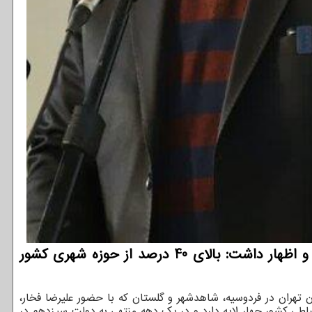
به گزارش توسعه دهندگان، وزیر ارتباطات و فناوری اطلاعات از اتمام پروژه فیبر نوری در 200 شهر آگاهی داد و اظهار داشت: بالای 40 درصد از حوزه شهری کشور
ن تهران در فردوسیه، شاهدشهر و گلستان که با حضور علیرضا فخار،
باطی کشور چهار لایه دارد و در یک دهه منتهی به دولت سیزدهم در