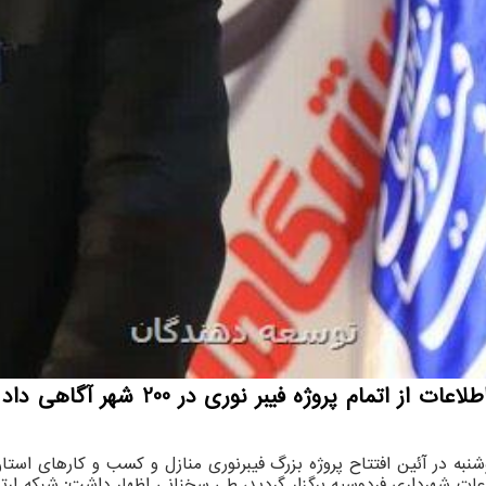
شنبه در آئین افتتاح پروژه بزرگ فیبرنوری منازل و کسب و کارهای استا
عات شهرداری فردوسیه برگزار گردید، طی سخنانی اظهار داشت: شبکه ارت