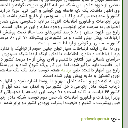
بعضی از حوزه ها در این شبکه سرمایه گذاری صورت نگرفته و فاجعه 
وی اظهار داشت: یک لایه فاصله بین گوشی و «بی. تی. اس» در ارتب
کشور را مدیریت می کند و اگر این سرویس از خارج کشور باشد، باید
وزیر ارتباطات و فناوری اطلاعات افزود: در لایه دسترسی یعنی هم
احتیاجی به سرعت های اینچنینی وجود ندارد و این در حالی است، که دنیا ۱۰ الی ۱۵ سال است، که در عرصه ارتباطات ثابت مبتنی بر فیبر نوری با آینده نگر
زارع پور افزود: بیش از ۸۰ درصد کشورهای دنیا حا
کشور ما مبتنی بر گوشی و ارتباطات سیار است.
وی با اعلان اینکه ارتباطات سیار توان چنین حجم از ترافیک را ندارد،
این قابلیت باید فراگیر شود، اما این کار بزرگ شروع شده و این سنگ
زارع پور اظهار داشت: طبق
برنامه
هفتم توسعه باید تک تک ساختمان ک
نوری تشکیل و منابع پیش بینی شده است.
وی به لایه دوم و شبکه داخل شهر و یا روستا اشاره نمود و اظها
کشور ۶۴ ترابیت بر ثانیه است و ۷۰ درصد این توسعه با تجهیزاتی که برای نخستین بار در کشور تولید شد انجام دادیم و الان جمهوری اسلامی جزو پنج، شش کشور تولید کننده تجهیزات ارتباطی است.
قبلی پیشرفت داشتیم و ظرفیت اینترنت ورودی کشور دو برابر شده است و
منبع:
pcdevelopers.ir