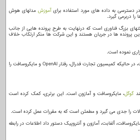
 در دسترسی به داده های مورد استفاده برای
آموزش
مدلهای هوش
را دربرمی گیرد.
و رگولاتور دولت آمریکا در سال ۲۰۱۹ برای تقسیم کردن نظارت بر شرکتهای بزرگ فناوری است که درنهایت به طرح پرونده هایی از جانب
ین پرونده ها در جریان هستند و این شرکت ها منکر ارتکاب خلاف
وزارت دادگستری آمریکا، در تحقیقات درمورد اینکه آیا انویدیا، قوانین ضدانحصارطلبی را نقض کرده است، نقش اصلی را برعهده خواهد داشت، در حالیکه کمیسیون تجارت فدرال، رفتار OpenAI و مایکروسافت را
گوگل
، مایکروسافت و آمازون است. این برتری، کمک کرده است
 گزارش رویترز، توافق بین این دو رگولاتور آمریکایی بعد از آن حاصل شد که کمیسیون تجارت فدرال در ژانویه به شرکتهای OpenAI، مایکروسافت، آلفابت، آمازون و آنتروپیک دستور داد اطلاعات در رابطه