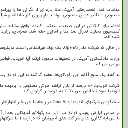
مقامات ضد انحصارطلبی آمریکا، علنا پاره ای از نگرانی ها را پی
مصنوعی تا تأثیر هوش مصنوعی مولد بر بازار برای کار خلاقانه و شرا
کمیسیون تجارت فدرال ضد متا و آمازون ختم شد. همزمان، وزارت د
شده اند.
در حالی که شرکت مادر OpenAI، یک نهاد غیرانتفاعی است، مایکروسافت برای سهم ۴۹ درصدی، ۱۳ میلیارد دلار در این شرکت تابعه سرمایه گزاری نموده است.
بررسی می کند.
به گفته یک منبع آگاه، این رگولاتورها، هفته گذشته به این توافق رسید
شرکت انویدیا، ۸۰ درصد از بازار تراشه هوش مصنوعی را برعهده دارد که شامل پردازنده هوش مصنوعی سفارشی ساخت شرکت هایی مانند
انویدیا سود ناخالص بین ۷۰ تا ۸۰ درصد را گزارش کند.
سخنگویان شرکتهای انویدیا و OpenAI در رابطه با این خبر اظهارنظر نکردند اما مایکروسافت اعلام نمود الزامات قانونی برای گزارش دهی مبادلات را جدی می گیرد و مطمئن است که به مقررات عمل کرده است.
با سرمایه گذاری ها و شراکت های اخیرشان که در ارتباط با شرکته