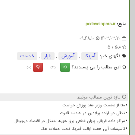
منبع:
pcdevelopers.ir
09:48:10
1403/03/20
5
/
5.0
تگهای خبر:
آمریكا
,
آموزش
,
بازار
,
خدمات
این مطلب را می پسندید؟
(0)
(2)
تازه ترین مطالب مرتبط
متا از نخست وزیر هند پوزش خواست
تلاقی دو اراده پولادین در هندسه قدرت
مراکز داده قربانی پنهان قطعی برق هزینه اختلال در اقتصاد دیجیتال
تاسیسات آبی هفت ایالت آمریکا تحت حملات هک