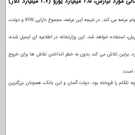
توسعه دهندگان: آلمان در تازه ترین اقدام برای واگذاری تعدادی از دارایی های شرکتی خود و تامین منابع مالی مورد نیازش، 2.5 میلیارد یورو (2.7 میلیارد دلار)
دهندگان به نقل از ایسنا، بانک دولتی KfW آلمان اواخر روز دوشنبه اعلام نمود به سرمایه گذاران موسسه ای، ۱۱۰ میلیون سهام عرضه می کند. در نتیجه این عرضه، مجموع دارایی KfW و دولت،
، استفاده خواهد شد. این وزارتخانه در اطلاعیه ای ایمیل شده،
ارد. برلین تلاش می کند بدون به خطر انداختن تلاش ها برای خروج
 است.
رکت امسال ۴.۱ درصد رشد داشته است. بانک KfW، در سه ماهه دوم، ۲۲.۴ میلیون سهم دویچه تلکام را فروخته بود. دولت آلمان و این بانک، همچنان بزرگترین