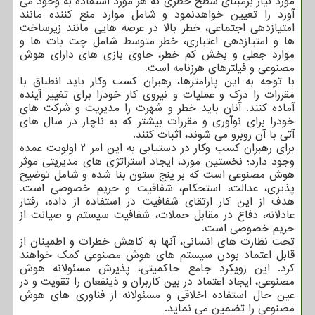
مورد نیاز برمبنای سطح خطری که هر مورد استفاده به وجود می
آورد را تعیین خواهدنمود و شامل موارد منع کننده مانند
امتیازدهی اجتماعی، خطر بالا در عرصه هایی مانند زیرساخت
ها و امتیازدهی اعتباری، خطر متوسط شامل چت بات ها و
موارد جعلی و بخش کم خطر، حاوی بازی های دارای هوش
مصنوعی و فیلترهای هرزنامه است.
با توجه به این پارامترها، رهبران کسب وکار باید انطباق با
مقررات را درک و عملیات و نیروی کار خودرا برای تغییر آینده
آماده کنند. آنان باید خطر و شهرت را مدیریت و شرکت های
خودرا برای نوآوری و مقررات بیشتر که به ناچار در سال های
آتی با آن روبرو می شوند، اثبات کنند.
برای رهبران کسب وکار در دستیابی به این امر ۲ اولویت عمده
وجود دارد؛ نخستین مورد، ایجاد استراتژی های مدیریتی موثر
هوش مصنوعی است که بر پنج ستون بنا شده و شامل توضیح
پذیری، عدالت، استحکام، شفافیت و حریم خصوصی است.
هدف از این کار ارتقای شفافیت در استفاده از داده، رفتار
عادلانه، دفاع در مقابل حملات، شفافیت سیستم و صیانت از
حریم خصوصی است.
تحت نظارت های انسانی، آنها به کاهش خطرات و اطمینان از
قابل اعتماد بودن سیستم های هوش مصنوعی کمک خواهند
کرد. این رویکرد جامع حاکمیتی، پذیرش مسئولانه هوش
مصنوعی، ایجاد اعتماد در بین کاربران و ذینفعان را تقویت و در
عین حال استفاده اخلاقی و مسئولانه از فناوری های هوش
مصنوعی را تضمین می نماید.