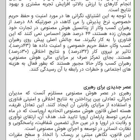
انجام کارهای با ارزش بالاتر، افزایش تجربه مشتری و بهبود
نتایج است.
با توجه به این اشتیاق، نگرانی ها در مورد امنیت و حفظ حریم
خصوصی، نرخ پذیرش را می کاهد، در صورتیکه ۸۸ درصد از
رهبران کسب وکار از پتانسیل هوش مصنوعی در تجارت خود
هیجان زده هستند، ۴۴ درصد هنوز احساس نمی کنند که این
فناوری را به کار بگیرند. سه چالش اصلی پیش روی رهبران
کسب وکار، حفظ حریم خصوصی و امنیت داده ها (۴۳درصد)،
تاثیر بر نیروی کار (۳۲درصد) و نتایج اخلاقی (۳۰درصد)
هستند. بجای تمرکز صرف بر مزایای مالی هوش مصنوعی،
رهبران کسب وکار حالا مجبور هستند که بطور فعال به هزینه
های اجتماعی و خطرات در رابطه با آن رسیدگی کنند.
عصر جدیدی برای رهبری
رهبری در عصر هوش مصنوعی مستلزم آنست که مدیران
اجرائی، تعادلی بین پرداختن به نتایج اخلاقی و امنیتی فناوری
و استفاده از مزایای رقابتی آن ایجاد کنند. این تعادل ظریف،
هسته اصلی قانون هوش مصنوعی اتحادیه اروپاست که در ماه
مارس توسط پارلمان اروپا تایید شد. هدف آن، ارتقای نوآوری
و رقابت در اروپا و در عین حال تضمین شفافیت، پاسخگویی و
نظارت انسانی در توسعه و اجرای هوش مصنوعی است.
این قانون، نگاهی مبتنی بر ریسک را اتخاذ و سطح مقررات