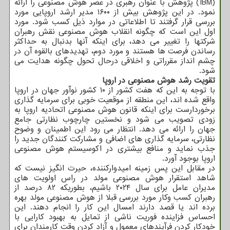
(IBM) پژوهش با عنوان رهبری در عصر هوش مصنوعی را ارائه
نمود. در این پژوهش بیش از ۱۶۰۰ مدیر ارشد اروپایی مورد
بررسی قرار گرفتند تا اطلاعاتی در موارد ذیل کسب شود. مورد
اول این است که چگونه انقلاب هوش مصنوعی نقش رهبران
شرکتها را تغییر می دهد، برای اینکه آنها بدنبال به حداکثر
رساندن فرصت ها هستند و مورد دوم، تهدیدهای بالقوه آن در
چشم انداز مقرراتی و اخلاقی درحال تحول چگونه هدایت می
شود.
تقویت رشد هوش مصنوعی در اروپا
با توجه به این که هفت کشور از ۱۰ کشور نوآور جهان در اروپا
واقع شده اند، این منطقه از موقعیت خوبی برای سرمایه گذاری
برخوردارست برای اینکه قانون هوش مصنوعی اتحادیه اروپا به
زودی تصویب می شود و نخستین چارچوب نظارتی جامع
جهان را ارائه می دهد. انتظار می رود این اطمینان و وضوح
نظارتی، سرمایه گذاری های اضافی و مشارکت کنندگان جدید را
جذب نماید و منافع بیشتری در اکوسیستم هوش مصنوعی
اروپا بوجود آورد.
در مقابل این پس زمینه امیدوارکننده، حیرت انگیز نیست که
شاهد استقرار هوش مصنوعی مولد در راس اولویت های
مدیران عامل برای سال ۲۰۲۴ باشیم، بطوریکه ۸۲ درصد از
رهبران کسب وکار مورد بررسی قبلا از هوش مصنوعی مولد بهره
برده اند یا قصد دارند امسال این کار را انجام دهند. این
احساس فزاینده فوریت ناشی از تمایل به بهبود کارایی با
خودکار کردن فرآیندهای معمول و آزاد کردن وقت کارمندان برای