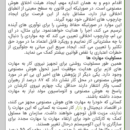
اقدام دوم و به همان اندازه مهم، ایجاد هیئت اخلاق هوش
مصنوعی است. در صورتیکه این قانون به سطح معینی از انطباق
اخلاقی نیاز دارد، مشاغل باید از این فرصت برای ایجاد
چارچوب های اخلاقی خود بهره گیرند.
این موارد در صورتیکه حفاظ روشنی را برای نوآوری های آینده
ترسیم می کند، اجرا را هدایت خواهدنمود. برای مثال، در ای
بی ام، چارچوب اخلاقی تعیین می کند که چه مواردی را دنبال،
با چه مشتریانی کار نماییم و رویکرد قابل اعتماد ما در مورد حق
تکثیر را تعیین می کند. ایجاد سریع این مبانی به جلوگیری از
خطرات اعتباری یا نقض قوانین بیشتر کمک می نماید.
مسئولیت مهارت ها
همین طور مسئولیت روشنی برای تجهیز نیروی کار به مهارت
های لازم برای هدایت موفقیت آمیز تحول هوش مصنوعی
وجود دارد. یکی دیگر از پژوهش های اخیر ای بی ام در مورد
هوش مصنوعی در محل کار نشان داد که ۸۷ درصد از رهبران
کسب وکار انتظار دارند حداقل یک چهارم نیروی کارشان در
پاسخ به هوش مصنوعی و اتوماسیون مولد نیاز به مهارت
مجدد داشته باشند.
کسانی که خودرا به مهارت های هوش مصنوعی مجهز می کنند،
در اقتصاد دیجیتال و
بازار
کار نسبت به کسانی که این مهارت را
ندارند، مزیت قابل توجهی خواهند داشت. سازمان ها مسئول
کمک به کارکنان خود برای ارتقاء مهارت یا مهارت مجدد برای
سازگاری با این اکوسیستم درحال تغییر هستند.
کسب وکارها این وظیفه را جدی می گیرند، بطوریکه ۹۵ درصد