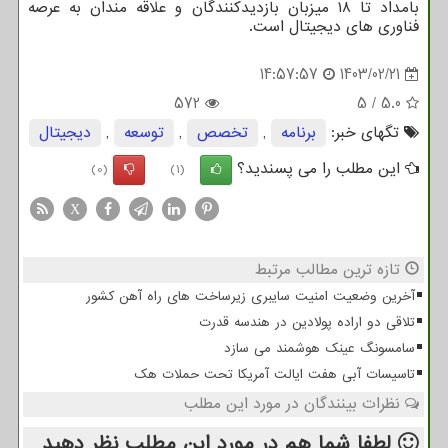
بامداد تا ۱۸ میزبان بازدیدکنندگان و علاقه مندان به عرصه
فناوری های دیجیتال است.
14:57:57
1403/02/21
572
5
/
5.0
تگهای خبر:
برنامه
,
تخصص
,
توسعه
,
دیجیتال
این مطلب را می پسندید؟
(0)
(1)
X
تازه ترین مطالب مرتبط
آخرین وضعیت امنیت سایبری زیرساخت های راه آهن کشور
تلاقی دو اراده پولادین در هندسه قدرت
سامسونگ عینک هوشمند می سازد
تاسیسات آبی هفت ایالت آمریکا تحت حملات هک
نظرات بینندگان در مورد این مطلب
لطفا شما هم
در مورد این مطلب
نظر دهید