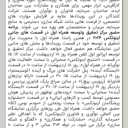
کارآفرینی، ابزار مهمی برای همکاری و مشارکت بین صاحبان
ایده، صاحبان سرمایه، فناوران و نوآوران هستند، شرکت
کنندگان در این رویدادها علاوه بر افزایش مهارت های
تخصصی، از فرصت هایی مانند شبکه سازی، دسترسی به منابع
سرمایه، مربیان و متخصصان هم بهره مند می شوند.
برنامه
حضور مرکز تحقیق وتوسعه همراه اول در قسمت های جانبی
اینوتکس ۲۰۲۴
در همین راستا همراه اول با محوریت مرکز
تحقیق و توسعه خود در قسمت رویدادها و بخش های جانبی
این نمایشگاه هم حضور فعال خواهد داشت. مرکز تحقیق و
توسعه اپراتور اول تلفن همراه روز ۱۸ اردیبهشت از ساعت ۱۶: ۱۵
در قسمت «استیج اینوتکس» سخنرانی با مبحث «فعالیت های
نوآورانه در همراه اول»، روز ۱۸ اردیبهشت از ساعت ۱۰ در قسمت
«ایستگاه آینده» پنل «شرکت های بزرگ و آینده اکوسیستم»،
روز ۱۹ اردیبهشت از ساعت ۱۵: ۳۰ در قسمت «ارائه نیازهای
فناورانه (ریورس پیچ)» در سالن سراج پارک فناوری پردیس و
باردیگر روز ۱۹ اردیبهشت از ساعت ۱۶: ۳۰ در قسمت «ایستگاه
آینده» سخنرانی با مبحث «روندهای نوظهور در پذیرش هوش
مصنوعی توسط کسب و کارهای ایرانی» و در قسمت «جشنواره
پیشگامان اینوتکس» با مبحث رونمایی از «مودم بومی ۵G»
حضور خواهد داشت. همراه اول طی روزهای برگزاری نمایشگاه
بین المللی نوآوری و فناوری (اینوتکس) که با اهدافی نظیر
«سرمایه گذاری»، «مشارکت و همکاری» و «گفتگو و شبکه
سازی» برگزار می شود، در غرفه ۳۰۴ سالن ۳ و از ساعت ۱۰