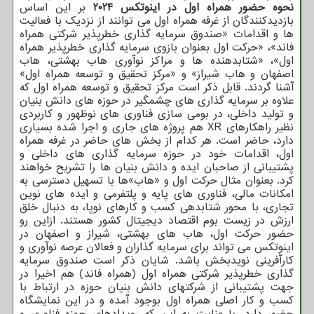
نحوه حضور همراه اول در اینوتکس ۲۰۲۴
بر این اساس
بازدیدکنندگان از غرفه همراه اول می توانند از نزدیک با فعالیت
ها و اقدامات «صندوق سرمایه گذاری خطرپذیر شرکتی همراه
فاند»، «حرکت اول بعنوان بازوی سرمایه گذاری خطرپذیر همراه
اول»، «شتابدهنده ها و مراکز نوآوری هاب بهشتی، هاب
اصفهان و هاب شیراز» و «مرکز تحقیق و توسعه همراه اول»
آشنا گردند. قابل ذکر است مرکز تحقیق و توسعه همراه اول که
علاوه بر سرمایه گذاری های چشمگیر در حوزه های دانش بنیان
و تولید داخلی، در بومی سازی فناوری های نوظهور و کاربردی
نظیر راهکارهای XR هم پروژه های جاری و اجرا شده بسیاری
دارد، حاضر است. هر کدام از بخش های حاضر در غرفه همراه
اول، اقدامات خود در حوزه سرمایه گذاری های داخلی و
پشتیبانی از صاحبان ایده و دانش بنیان ها را تشریح خواهند
کرد. بعنوان مثال حرکت اول و «هاب»ها با تسهیل دسترسی به
امکانات مالی، فناوری های پایه و پلتفرمی و ایده های نوین
تجاری، با محور شتابدهی کسب و کارهای نوپا، به دنبال خلق
ارزش در زیست بوم اقتصاد دیجیتال کشور هستند. ازاین رو
حضور حرکت اول، هاب های بهشتی، شیراز و اصفهان در
اینوتکس می تواند برای سرمایه گذاران و فعالان عرصه نوآوری و
کارآفرینی نویدبخش باشد. شایان ذکر است صندوق سرمایه
گذاری خطرپذیر شرکتی همراه اول (همراه فاند) هم اخیرا در
جهت پشتیبانی از شرکتهای دانش بنیان حوزه در ارتباط با
کسب و کار اصلی همراه اول بوجود آمده و در این نمایشگاه
حضور دارد. با عنایت به این که رویدادهای حوزه فناوری و