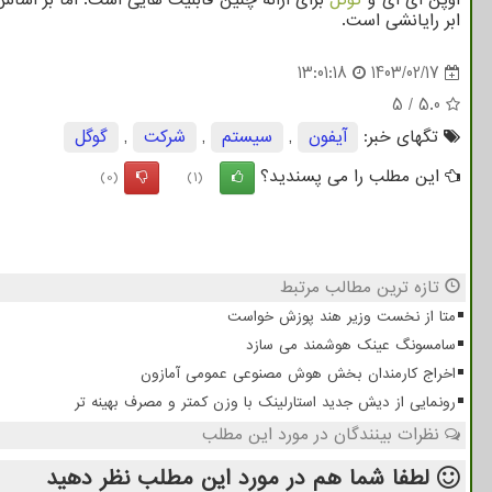
ابر رایانشی است.
13:01:18
1403/02/17
5
/
5.0
تگهای خبر:
آیفون
,
سیستم
,
شركت
,
گوگل
این مطلب را می پسندید؟
(0)
(1)
تازه ترین مطالب مرتبط
متا از نخست وزیر هند پوزش خواست
سامسونگ عینک هوشمند می سازد
اخراج کارمندان بخش هوش مصنوعی عمومی آمازون
رونمایی از دیش جدید استارلینک با وزن کمتر و مصرف بهینه تر
نظرات بینندگان در مورد این مطلب
لطفا شما هم
در مورد این مطلب
نظر دهید