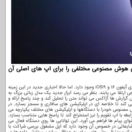
جدید اپل در آیفون های جدید و با بروزرسانی سیستم عامل iOS قابلیت های هوش مصنوعی مختلفی را برای اپ های اصلی آن
دهندگان به نقل از مهربه نقل از گیزموچاینا، از ماه ها قبل شایعات درباره ی پتانسیل یکپارچه سازی هوش مصنوعی در سری آیفون ۱۶ و iOS۱۹ وجود دارد. اما حالا اخباری جدید در این زمینه
و مسجز) همه با هوش مصنوعی ارتقا می یابند. بنظر می رسد ابزار جدید یک مدل زبانی بزرگ به
ر اساس گزارش ها آژاکس می تواند متن را تحلیل کند و چند پاسخ ارائه و
ایی کند تا خلاصه ای در اپلیکیشن های سافاری و مسجز بسازد. در
 هوش مصنوعی خودرا با دستگاهها و اپلیکیشن های مختلف یکپارچه می
طه با اپ تقویم را نیز استخراج کند تا پاسخ هایی متناسب بسازد.
ای پیام ها فراهم می آورد. این توانایی ها روی دستگاه فعال می
بین شایعاتی در خصوص آن وجود دارد که اپل مشغول بررسی شراکت با
ز و بدنبال روش هایی برای به حداقل رساندن پردازش داده ها در