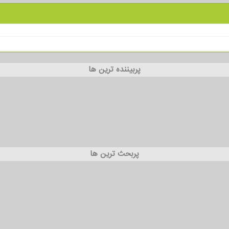
پربیننده ترین ها
پربحث ترین ها