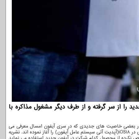
د را از سر گرفته و از طرف دیگر مشغول مذاکره با
کت در بعضی خاصیت های جدیدی که در سری آیفون امسال معرفی می
شود را آغاز نموده است. بگفته منابع آگاه از امر، ۲ شرکت مذاکرات درباره ی شرایط توافقنامه و شیوه یکپارچه سازی خاصیت های اوپن ای آی در iOS۱۸(آپدیت آتی سیستم عامل آیفون) را آغاز نموده اند. نشریه
خص نکرده از محصول کدام شرکت در آیفون جدید استفاده می نماید