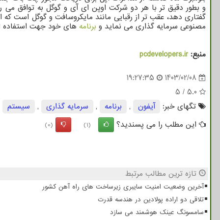
و بطور دقیق تر با هر دو شرکت اوپن ای آی و گوگل به توافق می ر
گفتاری دهد، عقب تر از رقبایی مانند مایکروسافت و گوگل است که اک
مصنوعی سرمایه گذاری می نماید و
برنامه
های خود جهت استفاده از ا
منبع:
pcdevelopers.ir
19:27:35
1403/02/08
5
/
5.0
تگهای خبر:
آیفون
,
برنامه
,
سرمایه گذاری
,
سیستم
این مطلب را می پسندید؟
(0)
(1)
تازه ترین مطالب مرتبط
آخرین وضعیت امنیت سایبری زیرساخت های راه آهن کشور
تلاقی دو اراده پولادین در هندسه قدرت
سامسونگ عینک هوشمند می سازد