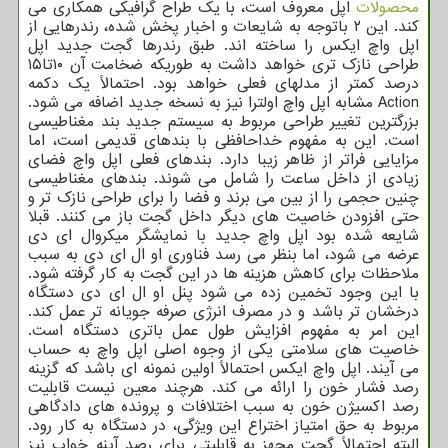
محصولات
اپل معروف است، با یک طراح گرافیکی همکاری می
کند. این ۲ باتوجه به شایعات و اخبار پخش شده، رندرهایی از
اپل واچ ایکس را ساخته اند. طبق رندرها گجت جدید اپل
طراحی نازک تری خواهد داشت به طوریکه ضخامت آن ۱۰تا۱۵
درصد کمتر از مدلهای فعلی خواهد بود. احتمالاً یک دکمه
Action مشابه اپل واچ اولترا نیز به نسخه جدید اضافه می شود.
بزرگترین تغییر طراحی مربوط به سیستم جدید بند مغناطیسی
است. این به مفهوم خداحافظی با بندهای قدیمی است، اما
مزایایی فراتر از ظاهر زیبا دارد. بندهای فعلی اپل واچ فضای
زیادی از داخل ساعت را شامل می شوند. بندهای مغناطیسی
چنین حجمی را از بین می برند و فضا را برای طراحی نازک تر و
حتی افزودن خاصیت های دیگر داخل گجت باز می کنند. قبلا
شایعه شده بود اپل واچ جدید با نمایشگر میکروال ای دی
عرضه می شود، اما بنظر می رسد فناوری او ال ای دی به سبب
ملاحظات برای کاهش هزینه ها در این گجت به کار گرفته شود.
با این وجود تخمین زده می شود پنل او ال ای دی دستگاه
درخشان تر باشد و در مصرف انرژی صرفه جویانه تر عمل کند.
این امر به مفهوم افزایش طول عمل باتری دستگاه است.
خاصیت های سلامتی یکی از وجوه اصلی اپل واچ به حساب
می آیند. اپل واچ ایکس احتمالاً اولین نمونه ای باشد که گزینه
رصد فشار خون را ارائه می کند. هرچند معین نیست قابلیت
رصد اکسیژن خون به سبب اختلافات و پرونده های دادگاهی
مربوط به حق امتیاز اختراع این ویژگی، در دستگاه به کار رود.
البته احتمالاً گجت مجهز به قابلیتی برای رصد آپنه خواب نیز