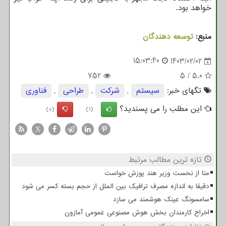
خواهد بود.
منبع:
توسعه دهندگان
15:03:40
1403/02/02
752
5
/
5.0
تگهای خبر:
سیستم
,
شركت
,
طراحی
,
فناوری
این مطلب را می پسندید؟
(0)
(1)
X
تازه ترین مطالب مرتبط
متا از نخست وزیر هند پوزش خواست
دقیقا به اندازه مصرف ترافیک بین الملل از حجم بسته کسر می شود
سامسونگ عینک هوشمند می سازد
اخراج کارمندان بخش هوش مصنوعی عمومی آمازون