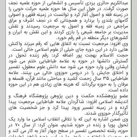
عبدالکریم حائری یزدی تأسیس و انشعابی از حوزه علمیه نجف
صورت گرفت. در طول این سال ها حوزه علمیه حرکت خوبی را
در زمینه فقه و اصول آغاز کرد و توانست در زمینه فقهی و اصولی
گامهای بلندی را بردارد و همچنانی که در نجف اشرف و عراق
مراجعی در زمینه فقه و اصول به مرجعیت رسیدند و نقش
مدیریت بر جامعه شیعی را بازی کردند و این نقش به ایران و
کشورهای دیگر منطقه در قم رقم خورد.
وی افزود: مرجعیت نسبت به اتفاق هایی که رقم میزند واکنش
هایی دارد در این دوره جای خیلی از علوم اسلامی خالی است.
حجت الاسلام بهجت پور اضافه کرد: رقم زننده تحول در
گسترش دانشها در حوزه به علامه طباطبایی ختم می شود
ایشان وقتی وارد حوزه می شود سه دانش علوم معقول، تفسیر
و اخلاق جایش را در دروس حوزوی خالی می بینند. علامه
طباطبایی ۳۵ سال زحمت کشید و مباحثی مانند قرآن، فلسفه و
عرفان را به حوزه برگرداند که هزینه های زیادی هم در این حوزه
داده است.
عضو پژوهشکده حکمت و دین پژوهی پژوهشگاه فرهنگ و
اندیشه اسلامی افزود: شاگردان علامه طباطبایی مرجعیت پیدا
کرده و در زمینه تفسیر ورود پیدا کرد و جز شخصیت های
تأثیرگذار حوزوی شدند.
وی ضمن اشاره به این که با تلاقی انقلاب اسلامی ما وارد یک
تحول پویا و زنده در حوزه شدیم، عنوان کرد: از سال ۷۰ در
حوزه، رشته تخصصی تفسیر در سطح چهار آغاز به کار می کند و
به رسمیت شناخته می شود. ما در این دوره شاهد تولیدات