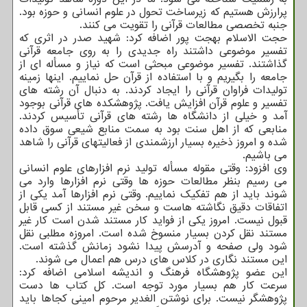
پرارزش هستیم که زیرساخت تحول در علوم انسانی و حوزه بود.
جنبه تخصصی مطالعات قرآنی را تقویت می کنند.
حجت الاسلام بهجت پور اضافه کرد: شهید صدر در اثری که
تفسیر موضوعی داشتند راه جدیدی را به روی جامعه قرآنی
گذاشتند. تفسیر موضوعی مبحثی است که نیاز و مسأله ای از
جامعه را بگیریم و با استفاده از قرآن حل نماییم. اینها زمینه
تولیدات فراوان قرآنی را ایجاد کردند. به دنبال آن رشته های
تفسیر و علوم قرآن افزایش یافت. پژوهشکده های قرآنی بوجود
آمد و خیلی از دانشگاه ها رشته های قرآنی تأسیس کردند.
منابعی که از اهل سنت بود به سمت منابع شیعی سوق داده
شده و امروز ذخیره بسیار ارزشمندی از فعالیتهای قرآنی را شاهد
می باشیم.
وی افزود: وقتی مقوله مسأله تولید نرم افزارهای علوم انسانی
می رسیم بنظر مطالعات حوزه ها وقتی نرم افزارها وارد می
شوند باید از هم تفکیک نماییم. وقتی نرم افزارها آمد یکی از
اتفاقات دقیق نگاشته هاست و سخن غیر مستند از کسی قابل
قبول نیست. امروز یکی از فواید کار مستند شدن است کار غیر
مستند نقل کردن بسیار منسوخ شده است. امروزه مطلبی نقل
شود ولی صفحه و آدرسش پیدا نشود زمانش گذشته است.
این مستند نگاری در کلاس های درس هم اعمال می شوند.
این عضو پژوهشگاه فرهنگ و اندیشه اسلامی اضافه کرد:
سرعت کار هم بسیار مورد توجه است. کل کتاب ها دست
پژوهشگر نیست. برای نوشتن الغدیر مرحوم امینی کجاها باید