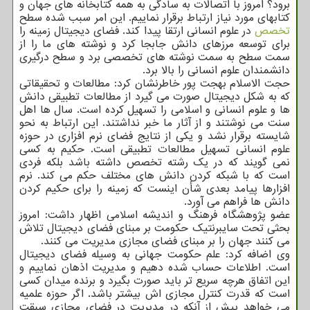
برود؟ امروز با اتصالات به سادگی به همه کتابخانه های جهان و
کتابهای مورد نیاز ارتباط برقرار نماییم. این امر سبب شده سطح
تخصص
در علوم انسانی ارتقا پیدا کند. فضای دیجیتال زمینه را
برای توسعه مرزهای دانش جابجا کرد و نوشته های ما را از
سمت سطح به سمت نوشته های تخصصی برد و سطح درگیری
دانشمندان علوم انسانی را بالا برد.
حجت الاسلام بهجت پور خاطرنشان کرد: مطالعات و تحقیقاتی
که به شکل دیجیتال صورت می گیرد از مطالعات تطبیقی دانش
ها و علوم انسانی و اسلامی را تسهیل کرده است. سال ها اهل
سنت می نوشتند و از آثار ما خبر نداشتند. این ارتباط به نحو
شایسته برقرار نشد و یکی از نتایج فضای نرم افزاری در حوزه
علوم انسانی تسهیل مطالعات تطبیقی است. حکیم به کسی
نمی گویند که در یک رشته تخصص داشته باشد بلکه فردی
است که با شبکه کردن دانش های مختلف حکم می کند. نرم
افزارها پیامد بعدی شأن اینست که زمینه را برای حکیم کردن
دانش ها فراهم می آورد.
عضو پژوهشگاه فرهنگ و اندیشه اسلامی اظهار داشت: امروز
بحثی تحت سایبرنتیک حکومت بر مبنای فضای دیجیتال تلاش
می کنند جهان را بر مبنای فضای مجازی مدیریت می کنند.
وی اضافه کرد: علم حکومت جهانی به وسیله فضای دیجیتال
است. اطلاعات حساب شده دهیم و مدیریت اذهان نماییم و
این اتفاق هرچه سریع تر باید صورت بگیرد و برنده میدان کسی
است که قدرت کنترل مجازی اش بیشتر باشد. اگر حوزه علمیه
می خواهد پیش از آنکه در مدیریت در فضای مجازی سبقت