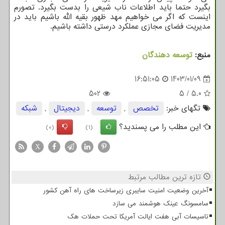
بگیرد حتما باید اطلاعات ناب شیعی را بدست بگیرد. تصورم
اینست که اگر می خواهیم مهد ظهور بقیه الله باشیم باید در
مدیریت فضای مجازی عملکرد درستی داشته باشیم.
منبع:
توسعه دهندگان
16:51:05
1403/01/09
502
5
/
5.0
تگهای خبر:
تخصص
,
توسعه
,
دیجیتال
,
شبكه
این مطلب را می پسندید؟
(0)
(1)
X
تازه ترین مطالب مرتبط
آخرین وضعیت امنیت سایبری زیرساخت های راه آهن کشور
سامسونگ عینک هوشمند می سازد
تاسیسات آبی هفت ایالت آمریکا تحت حملات هک