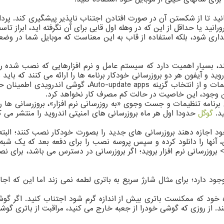
ید تا از شکستن آن در صورت افتادن اجتناب ناپذیر پیشگیری کند. پر
 یا حداقل از این که در وهله اول قابی برای آن نگرفته اید، ابراز تاس
داری شود، بلکه استفاده از قاب به این معناست که موبایل شما در وضع
بسیار اهمیت دارد که سیستم عامل و نرم افزارهایی که نصب شده را در 
 و آیفون هر دو بروزرسانی خودکار برنامه ها را ارائه می کنند که باید 
استور، بیرون کشیدن منو از سمت چپ صفحه، ضربه زدن روی تن
 برنامه تنظیمات و جست وجوی «به روزرسانی نرم افزار»، بروزرسانی ها را
ید.
گوگل
حدودا اول هر ماه بروزرسانی های امنیتی اندروید را منتشر می 
 اجازه دهند بروزرسانی های جدید را بصورت خودکار نصب کنند؛ البته نگر
ی، آنها را دانلود کرده و سپس پروسه نصب را برای دفعه بعد که یک شب
زرسانی نرم افزار بروید؛ اگر بروزرسانی در دسترس می باشد، برای نصب 
ود دارد؛ برای مثال شارژ سریع به باتری لطمه نمی زند اما این که ا
خود که ممکنست باتری بیش از اندازه گرم شود اجتناب کنید. اگر گو
کند. از روزی که گوشی خودرا از جعبه خارج می کنید، مراقبت از باتری گ