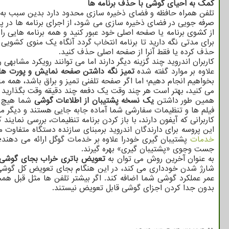
کمک به احیای گوشی با حذف برنامه ها
تلفن همراه حافظه و فضای ذخیره سازی محدود دارد بدین سبب به 
صرفه جویی در فضای ذخیره سازی می شود، از اجرای برنامه ها در پس
از کشوی برنامه یا صفحه اصلی خود عبور کنید و همه برنامه هایی را
حذف کرده یا فقط آنرا از صفحه اصلی حذف کنید.
کاربران اندروید چند گزینه دیگر دارند اما می توانند رویکرد مشابهی را دنبال کنند: با فشار طولانی، «i» را که برای اطلاعات برنامه
علاوه بر موارد گفته شده
تمیز نگه داشتن صفحه نمایش و پورت ها
بخواهیم انجام دهیم؛ اما اگر صفحه تلفنی تمیز و براق باشد، همه 
می کنید، بهتر است هر چند وقت یک دفعه چند دقیقه وقت بگذارید تا
همین طور داشتن
یک نسخه پشتیبان از اطلاعات گوشی
شما هیچ کم
فیلم ها و تنظیمات سفارشی شما آماده جابه جایی هستند و دیگر مجبو
این پروسه برای دارندگان اندروید برمبنای سازنده دستگاه متفاوت می باشد، اما بطور کلی، می توانند ت
خدمات
پشتیبان گیری خودرا علاوه بر خدمات گوگل ارائه می دهند؛ 
جست وجوی «پشتیبان گیری» بهره گیرند.
به عنوان آخرین روش می توان به
تعویض باتری خراب بجای گوشی
شارژ شدن خودداری می کند، در این هنگام بجای تعویض کل گوشی، م
عمر عملکرد گوشی شما اضافه کند. اگر بیشتر تلفن ها مثل قبل هم
بدون جدا کردن اجزای گوشی قابل تعویض نیستند.