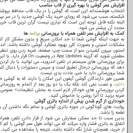
افزایش عمر گوشی با بهره گیری از قاب مناسب
انتخاب هوشمندانه این است که گوشی را در یک قاب محافظ بپوشان
شکسته، سبب می شود که رویای خرید یک گوشی جدید را در سر بپرورانید
البته نکته قابل توجه این است که نیازی نیست گران ترین قاب خری
مجدد آن بیشتر می شود.
کمک به افزایش عمر تلفن همراه با بروزرسانی
برنامه
ها
به جهت اینکه گوشی شما تا حد امکان سریع و بدون مشکل کار کند، 
مشکلات امنیتی و بصورت کلی بهبود عملکرد گوشی داشته باشد. اندروید
مطمئن شوید که گزینه App Updates در وضعیت On قرار دارد. با این وجود، این خاصیت در حالت کم مصرف کار نخواهد کرد.
برای بروزرسانی های سیستم در تلفن اندروید، می توانید با باز کردن
دهد که بروزرسانی درحال تعلیق است و سپس دستورات را دنبال کن
شما بروزرسانی دارد یا خیر، عادت بدی نیست.
همین طور دارندگان گوشی آیفون این امکان را دارند که به گوشی خود
دانلود
و نصب نمی کند بلکه یک یا دو روز بعد از اتمام به روزرسان
کردن بروزرسانی های خودکار لازم است به بخش تنظیمات> عمومی> برو
ضربه بزنید تا آنرا روشن یا خاموش کنید.
خودداری از گرم شدن بیش از اندازه باتری گوشی
روایت های گوناگونی در حوزه باتری گوشی و سالم نگه داشتن آن وج
لطمه زا باشد.
بدین سبب تا حد ممکن سفارش می شود از قرار دادن تلفن همراه 
اتفاق به باتری فشار وارد میکند که می تواند طول عمر گوشی را کم 
از خرید، همچنان شارژ نگه داشته باشد، نتیجه را مشاهده می کنید.