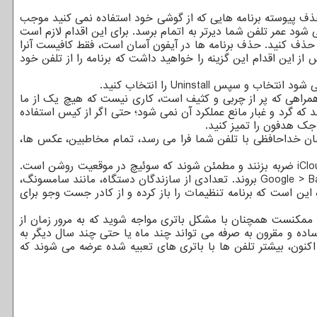
ف پیوسته برنامه هایی که از گوشی خود استفاده نمی کنید موجب
شود عمر تلفن شما دیرتر به اتمام برسد. برای این اقدام لازم است
د، حذف کنید. حذف برنامه ها در آیفون آسان است، فقط کافیست آنرا
آنگاه یک منوی کشویی از نماد برنامه خواهید دید سپس فقط Remove App را انتخاب کنید، پس از این اقدام این گزینه را خواهید داشت که برنامه را از تلفن خود
 همراهی که پر از چربی و کثیف است، کاری نیست که هیچ یک از ما
 که گرد و غبار مانع عملکرد آن نمی شود؛ حتی اگر از کیس استفاده
جک هدفون را تمیز کنید.
ان خداحافظی با تلفن شما فرا می رسد، تمام مخاطبین، عکس ها،
کاربرانی که آیفون دارند، با باز کردن برنامه تنظیمات، بررسی نمایند که پشتیبان گیری آی کلاود روشن باشد. سپس روی iCloud > iCloud Backup ضربه بزنند و مطمئن شوند که سوئیچ در موقعیت روشن است.
ین است که برنامه تنظیمات را باز کرده و از کادر جست وجو برای
، ممکنست همچنان با مشکل باتری مواجه شوید که به مرور زمان از
اده و مقرون به صرفه می تواند چند ماه یا حتی چند سال دیگر به
کنون، بیشتر تلفن ها با باتری های تعبیه شده عرضه می شوند که