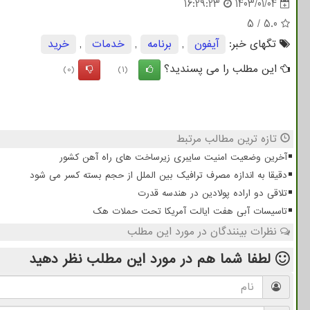
16:29:23
1403/01/04
5
/
5.0
تگهای خبر:
آیفون
,
برنامه
,
خدمات
,
خرید
این مطلب را می پسندید؟
(0)
(1)
تازه ترین مطالب مرتبط
آخرین وضعیت امنیت سایبری زیرساخت های راه آهن کشور
دقیقا به اندازه مصرف ترافیک بین الملل از حجم بسته کسر می شود
تلاقی دو اراده پولادین در هندسه قدرت
تاسیسات آبی هفت ایالت آمریکا تحت حملات هک
نظرات بینندگان در مورد این مطلب
لطفا شما هم
در مورد این مطلب
نظر دهید