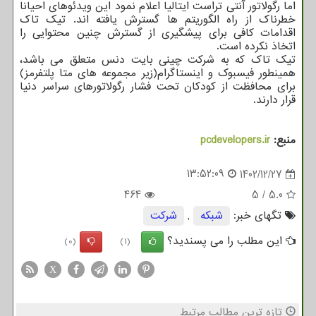
اما رگولاتور آنتی تراست ایتالیا اعلام نمود این ویدئوهای احیانا
خطرناک از راه الگوریتم ها گسترش یافته اند. تیک تاک
اقدامات کافی برای پیشگیری از گسترش چنین محتوایی را
اتخاذ نکرده است.
تیک تاک که به شرکت چینی بایت دنس متعلق می باشد،
همینطور فیسبوک و اینستاگرام(زیر مجموعه های متا پلتفرمز)
برای محافظت از کودکان تحت فشار رگولاتورهای سراسر دنیا
قرار دارند.
منبع:
pcdevelopers.ir
13:52:09
1402/12/27
464
5
/
5.0
تگهای خبر:
شبكه
,
شركت
این مطلب را می پسندید؟
(0)
(1)
X
تازه ترین مطالب مرتبط