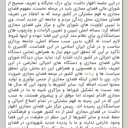
در این جلسه اظهار داشت: برای درک جایگاه و تعریف صحیح از
شورای عالی فضای مجازی باید در مرحله نخست، مفهوم فضای
مجازی به فهم مشترکی در کشور برسد که به اعتقاد من تعریف
فضای مجازی، محل زندگی مردم و جامعه ای جدید است. وی
با تبیین اولویت های شورای عالی و مرکز ملی فضای مجازی
اضافه کرد: مساله اصلی تبیین و تعیین الزامات و چارچوب های
سیاستگذاری برای نظام مند کردن این فضا نبوده و اینها شروط
لازم است نه کافی، بدین سبب مساله اصلی، جامعه پردازی
مناسب و در شأن ایران اسلامی در این فضاست. آقامیری با
تأکید بر این که تحقق این مهم نیاز به همراهی تمامی دستگاه
های اجرائی در کشور دارد، اشاره کرد: نباید میان دیدگاه شورای
عالی فضای مجازی و دستگاه های اجرائی تعارضی در این
تعریف باشد و همسویی و همراهی این دو بخش برای تحقق
سیاست ها و
برنامه
های کشور در عرصه فضای مجازی ضرورت
دارد. وی با اعلان اینکه فضای مجازی از جنس نوآوری و تولید
محتوا است، اضافه کرد: سایر کشورها با وجود این که سال ها
بعد نسبت به تشکیل شوراها و مراکزی شبیه به ما در فضای
مجازی اقدام نمودند اما موفق تر و پیشروتر هستند، به سبب
این که در این زمینه به فهم مشترکی در تمام اضلاع اجرائی و
سیاستگذاری رسیده اند. رییس مرکز ملی فضای مجازی اظهار
داشت: در فضای مجازی کمتر از ده کشور هویت و فرهنگشان
حفظ شده و سایر کشورها از این منظر در حقیقت در این فضا
وجود خارجی ندارند و ما با پدیده جدید شهروندی در فضای
مجازی مواجهیم که افراد در محلی که زندگی می کنند زیست