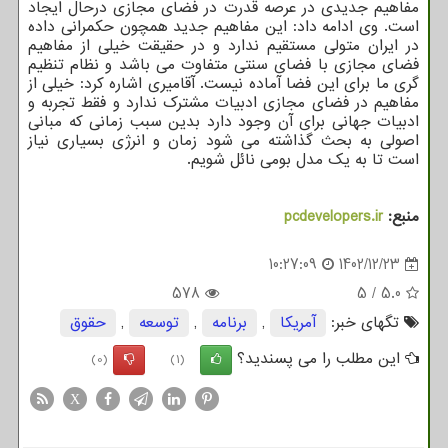
مفاهیم جدیدی در عرصه قدرت در فضای مجازی درحال ایجاد
است. وی ادامه داد: این مفاهیم جدید همچون حکمرانی داده
در ایران متولی مستقیم ندارد و در حقیقت خیلی از مفاهیم
فضای مجازی با فضای سنتی متفاوت می باشد و نظام تنظیم
گری ما برای این فضا آماده نیست. آقامیری اشاره کرد: خیلی از
مفاهیم در فضای مجازی ادبیات مشترک ندارد و فقط تجربه و
ادبیات جهانی برای آن وجود دارد بدین سبب زمانی که مبانی
اصولی به بحث گذاشته می شود زمان و انرژی بسیاری نیاز
است تا به یک مدل بومی نائل شویم.
منبع:
pcdevelopers.ir
10:27:09
1402/12/23
578
5
/
5.0
تگهای خبر:
آمریكا
,
برنامه
,
توسعه
,
حقوق
این مطلب را می پسندید؟
(0)
(1)
X