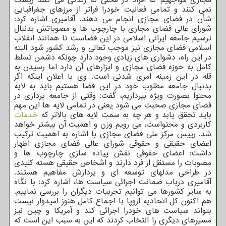
نمی کنند و تمامی فعالیت خودرا فراتر از مرزهای جغرافیایی
شأن در فضای مجازی انجام می دهند. آقامیری اشاره کرد:
شورای عالی فضای مجازی با چارچوب ها و مصوباتش بدنبال
ترسیم جامعه ایرانی اسلامی در این فضاست تا همانند انقلاب
اسلامی فضای مجازی نیز موجب تعالی و رشد کشور شود البته
در این راه، دشواری های زیادی وجود دارد چونکه دشمن تسلط
کامل به حوزه فضای مجازی و ابزارهای آن دارد اما رسیدن به
قله در این زمینه امری شدنی است. وی با اعلان اینکه اگر
بدنبال جامعه مطلوب خود در این فضا هستیم باید به لایه
محتوا بصورت ویژه بپردازیم، گفت: وقتی از جامعه پردازی در
فضای مجازی صحبت می شود یعنی در تمامی لایه ها این مهم
باید تحقق یابد و هر چه به سمت لایه های بالاتر که
خدمات
کاربردی و محتواست، می رویم وزن و اهمیت آن بیشتر خواهد
شد. رییس مرکز ملی فضای مجازی با اشاره به اهمیت ترکیب
اعضای حقیقی و حقوقی شورای عالی فضای مجازی اظهار
داشت: اعضای حقوقی نقش پیاده سازی چارچوب ها و
مصوبات را مستقل از فرد دارند و اشخاص حقیقی هسته کلیدی
در طراحی مدلهای توسعه ای و پردازش مفاهیم هستند.
آقامیری درباب ضمانت اجرائی سیاست ها، اشاره کرد: با نگاه
به سایر کشورها می توانیم تجربیات دیگران را بررسی نماییم.
هم اکنون کل اتحادیه اروپا با اجماع کامل هنوز امیدوار نیست
بتواند سیاست های خودرا اجرائی کند و آمریکا و چین نیز
مسیرهای دیگری را انتخاب کردند که این به سبب این است که