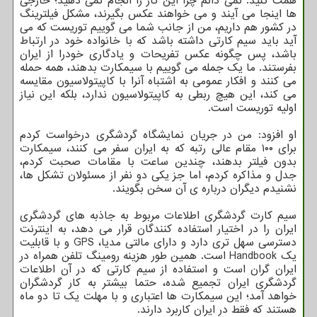
همت کنید. نمی دانم چرا این کار را انجام نمی دهید؛ خارجی
ها اینجا می آیند و می خواهند عکس بگیرند، مشکل فیلترینگ
در کشور هم داریم، من از جانب شما می گوییم توریست که می
آید باید سیم کارتی داشته باشد که با خانواده خود در ارتباط
باشد، پس چگونه عکس تفریحات و یادگاری خودرا از ایران
بفرستند. ما یک جمله می گوییم با سیمکارت بدهند، همه حمله
می کنند و افکار عمومی به اشتباه آنرا با کاپیتولاسیون مقایسه
می کند، این هیچ ربطی به کاپیتولاسیون ندارد، بلکه این نیاز
اولیه توریست است.
او افزود: من در جریان نمایشگاه گردشگری درخواست کردم
برای ۱۰۰ مقام عالی رتبه که به ایران سفر می کنند، سیمکارت
بدون فیلتر بدهند، چندین ساعت با مقامات صحبت کردم،
جدل و مذاکره کردم، اما جز یکی دو نفر از مسئولان تشکل ها،
نشنیدم دیگران درباره ی آن سخن بگویند.
سیم کارت گردشگری اطلاعات مربوط به جاذبه های گردشگری
ایران را در اختیار استفاده کنندگان قرار می دهد، به اینترنت
دسترسی سهل تری دارد و دارای مالتی مدیا، GPS و با قابلیت
یک Handbook است. همین طور هزینه رومینگ تلفن همراه در
ایران گران است و استفاده از سیم کارتی که در آن اطلاعات
گردشگری ایران تجمیع شده، حتما بیشتر به کار گردشگران
خواهد آمد؛ این سیمکارت ها اعتباری و با مهلت یک تا دو ماه
هستند که فقط در ایران کاربرد دارند.