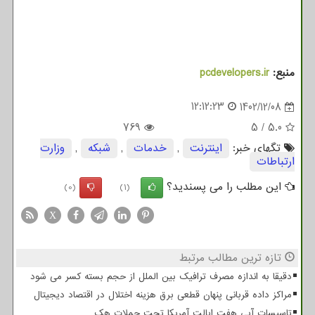
منبع:
pcdevelopers.ir
12:12:23
1402/12/08
769
5
/
5.0
تگهای خبر:
اینترنت
,
خدمات
,
شبكه
,
وزارت
ارتباطات
این مطلب را می پسندید؟
(0)
(1)
X
تازه ترین مطالب مرتبط
دقیقا به اندازه مصرف ترافیک بین الملل از حجم بسته کسر می شود
مراکز داده قربانی پنهان قطعی برق هزینه اختلال در اقتصاد دیجیتال
تاسیسات آبی هفت ایالت آمریکا تحت حملات هک