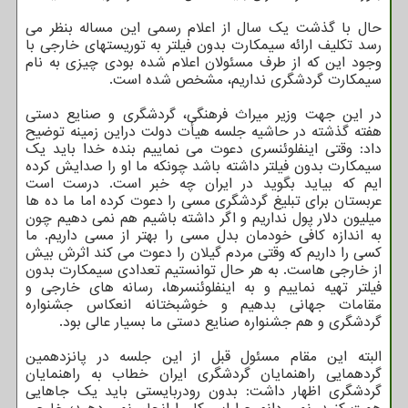
حال با گذشت یک سال از اعلام رسمی این مساله بنظر می
رسد تکلیف ارائه سیمکارت بدون فیلتر به توریستهای خارجی با
وجود این که از طرف مسئولان اعلام شده بودی چیزی به نام
سیمکارت گردشگری نداریم، مشخص شده است.
در این جهت وزیر میراث فرهنگی، گردشگری و صنایع دستی
هفته گذشته در حاشیه جلسه هیأت دولت دراین زمینه توضیح
داد: وقتی اینفلوئنسری دعوت می نماییم بنده خدا باید یک
سیمکارت بدون فیلتر داشته باشد چونکه ما او را صدایش کرده
ایم که بیاید بگوید در ایران چه خبر است. درست است
عربستان برای تبلیغ گردشگری مسی را دعوت کرده اما ما ده ها
میلیون دلار پول نداریم و اگر داشته باشیم هم نمی دهیم چون
به اندازه کافی خودمان بدل مسی را بهتر از مسی داریم. ما
کسی را داریم که وقتی مردم گیلان را دعوت می کند اثرش بیش
از خارجی هاست. به هر حال توانستیم تعدادی سیمکارت بدون
فیلتر تهیه نماییم و به اینفلوئنسرها، رسانه های خارجی و
مقامات جهانی بدهیم و خوشبختانه انعکاس جشنواره
گردشگری و هم جشنواره صنایع دستی ما بسیار عالی بود.
البته این مقام مسئول قبل از این جلسه در پانزدهمین
گردهمایی راهنمایان گردشگری ایران خطاب به راهنمایان
گردشگری اظهار داشت: بدون رودربایستی باید یک جاهایی