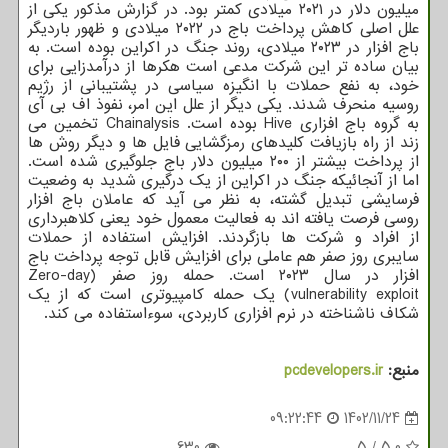
میلیون دلار در ۲۰۲۱ میلادی کمتر بود. در گزارش مذکور یکی از
علل اصلی کاهش پرداخت باج در ۲۰۲۲ میلادی و ظهور باردیگر
باج افزار در ۲۰۲۳ میلادی، روند جنگ در اکراین بوده است. به
بیان ساده تر این شرکت مدعی است هکرها از درآمدزایی برای
خود، به نفع حملات با انگیزه سیاسی در پشتیبانی از رژیم
روسیه منحرف شدند. یکی دیگر از علل این امر، نفوذ اف بی آی
به گروه باج افزاری Hive بوده است. Chainalysis تخمین می
زند از راه بازیافت کلیدهای رمزگشایی فایل ها و دیگر روش ها
از پرداخت بیشتر از ۲۰۰ میلیون دلار باج جلوگیری شده است.
اما از آنجائیکه جنگ در اکراین از یک درگیری شدید به وضعیت
فرسایشی تبدیل گشته، به نظر می آید که عاملان باج افزار
روسی فرصت یافته اند به فعالیت معمول خود یعنی کلاهبرداری
از افراد و شرکت ها بازگردند. افزایش استفاده از حملات
سایبری روز صفر هم عاملی برای افزایش قابل توجه پرداخت باج
افزار در سال ۲۰۲۳ است. حمله روز صفر (Zero-day
vulnerability exploit) یک حمله کامپیوتری است که از یک
شکاف ناشناخته در نرم افزاری کاربردی، سوءاستفاده می کند.
منبع:
pcdevelopers.ir
09:22:44
1402/11/24