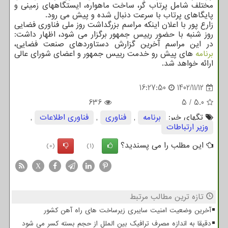
مختلف شامل پرتاب گر، ساخت ماهواره، ایستگاههای زمینی و
پایگاهای پرتاب با سرعت دنبال شده و پیش می رود.
زارع پور با اعلان اینکه مراسم بزرگداشت روز ملی فناوری فضایی
روز شنبه با حضور رییس جمهور برگزار می شود، اظهار داشت:
در این مراسم آخرین گزارش دستاوردهای صنعت فضایی،
برنامه
های پیش رو خدمت رییس جمهور و اعضای شورای عالی
ارائه خواهد شد.
16:27:50
1402/11/12
636
5
/
5.0
تگهای خبر:
برنامه
,
فناوری
,
فناوری اطلاعات
,
وزیر ارتباطات
این مطلب را می پسندید؟
(0)
(1)
X
تازه ترین مطالب مرتبط
آخرین وضعیت امنیت سایبری زیرساخت های راه آهن کشور
دقیقا به اندازه مصرف ترافیک بین الملل از حجم بسته کسر می شود