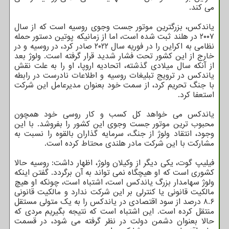
می کند.
یاندکس، بزرگترین موتور جست وجوی روسیه است که از سال
۲۰۰۷ در هلند ثبت شده است، اما از زمانیکه پوتین دستور حمله
نظامی به اکراین را در فوریه سال ۲۰۲۲ صادر کرد، در روسیه و در
خارج از این کشور تحت فشار شدید قرار گرفته است. ولوژ بعد
از آنکه سال میلادی گذشته، اتحادیه اروپا، او را به علت نقش
یاندکس در ترویج تبلیغات روسیه و اطلاعات نادرست در رابطه
با جنگ تحریم کرد، از سمت خود بعنوان مدیرعامل این شرکت
استعفا کرد.
یاندکس می خواهد کل کسب و کار روسی خود همچون
محبوب ترین موتور جست وجوی این کشور را بفروشد. با این
وجود، انتقاد ولوژ از جنگ، سرمایه گذاران بالقوه را نسبت به
مشارکت با این شرکت مادر هلندی محتاط کرده است.
فیلیپ گوت، یکی دیگر از وکیلان ولوژ، اظهار داشت: روسیه حالا
کشوری است که او هیچگاه نمی تواند به آن برگردد. گفتن اینکه
ولوژ سهامدار بزرگ یاندکس است، اشتباه است، چونکه او هیچ
مالکیت قانونی یا کنترلی بر این شرکت ندارد و مالکیت قانونی
۸.۶ درصد از سود اقتصادی در یاندکس را به یک متولی مستقل
منتقل کرده است. این اشتباه است که نتیجه بگیریم مردی که
حالا بعنوان دشمن دولت در نظر گرفته می شود، در قسمت