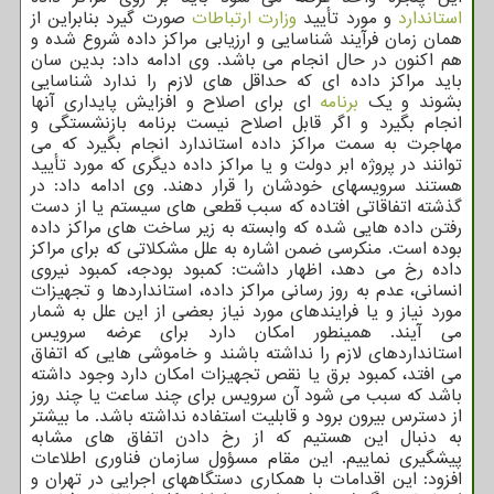
استاندارد
و مورد تأیید
وزارت ارتباطات
صورت گیرد بنابراین از
همان زمان فرآیند شناسایی و ارزیابی مراکز داده شروع شده و
هم اکنون در حال انجام می باشد. وی ادامه داد: بدین سان
باید مراکز داده ای که حداقل های لازم را ندارد شناسایی
بشوند و یک
برنامه
ای برای اصلاح و افزایش پایداری آنها
انجام بگیرد و اگر قابل اصلاح نیست برنامه بازنشستگی و
مهاجرت به سمت مراکز داده استاندارد انجام بگیرد که می
توانند در پروژه ابر دولت و یا مراکز داده دیگری که مورد تأیید
هستند سرویسهای خودشان را قرار دهند. وی ادامه داد: در
گذشته اتفاقاتی افتاده که سبب قطعی های سیستم یا از دست
رفتن داده هایی شده که وابسته به زیر ساخت های مراکز داده
بوده است. منکرسی ضمن اشاره به علل مشکلاتی که برای مراکز
داده رخ می دهد، اظهار داشت: کمبود بودجه، کمبود نیروی
انسانی، عدم به روز رسانی مراکز داده، استانداردها و تجهیزات
مورد نیاز و یا فرایندهای مورد نیاز بعضی از این علل به شمار
می آیند. همینطور امکان دارد برای عرضه سرویس
استانداردهای لازم را نداشته باشند و خاموشی هایی که اتفاق
می افتد، کمبود برق یا نقص تجهیزات امکان دارد وجود داشته
باشد که سبب می شود آن سرویس برای چند ساعت یا چند روز
از دسترس بیرون برود و قابلیت استفاده نداشته باشد. ما بیشتر
به دنبال این هستیم که از رخ دادن اتفاق های مشابه
پیشگیری نماییم. این مقام مسؤول سازمان فناوری اطلاعات
افزود: این اقدامات با همکاری دستگاههای اجرایی در تهران و