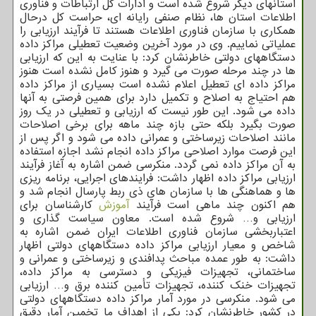
استانهای دیگر شروع شده است و ادارات کل ارتباطات و فناوری
اطلاعات استان ها، نظام صنفی رایانه ای، حراست کل درحال
همکاری با سازمان فناوری اطلاعات هستند تا فرآیند ارزیابی را
عملیاتی نماییم. وی در مورد آخرین وضعیت تعطیلی مراکز داده
دستگاههای دولتی خاطرنشان کرد: با عنایت به این که ارزیابی
ها در چند مرحله صورت می گیرد و هنوز کامل نشده است هنوز
مراکز داده ای تعطیل اعلام نشده است بسیاری از مراکز داده
هم احتیاج به اصلاح و تکمیل دارد برای همین فرصتی به آنها
داده می شود. این طور نیست که ارزیابی و تعطیلی در یک روز
صورت بگیرد بلکه حتی بازه چند ماهه برای برخی اصلاحات
مانند اصلاحات زیرساختی و عمرانی داده می شود و اگر پس از
این فرصت موارد اصلاحی مراکز داده انجام نشد اجازه استفاده
به آن مراکز داده نمی گردد. منکرسی ضمن اشاره به آغاز فرآیند
ارزیابی مراکز داده اظهار داشت: فرایندهای اجرایی، برنامه ریزی
ها و هماهنگی ها با سازمان های ذی ربط پارسال انجام شد و
هم اکنون چند ماهی است فرآیند
آموزش
کارشناسان برای
ارزیابی و… شروع شده است. معاون سیاست گذاری و
اعتباربخشی سازمان فناوری اطلاعات ایران ضمن اشاره به
شاخص و معیار ارزیابی مراکز داده دستگاههای دولتی اظهار
داشت: به طور عمده مباحث پدافندی و زیرساختی و عمرانی و
ساختمانی، تجهیزات فیزیکی و دسترسی به مراکز داده،
تجهیزات خنک کننده، تجهیزات تأمین کننده برق و… ارزیابی
می شود. منکرسی در مورد آمار مراکز داده دستگاههای دولتی
در کشور خاطرنشان کرد: یکی از اهداف ما تخمین آمار دقیق