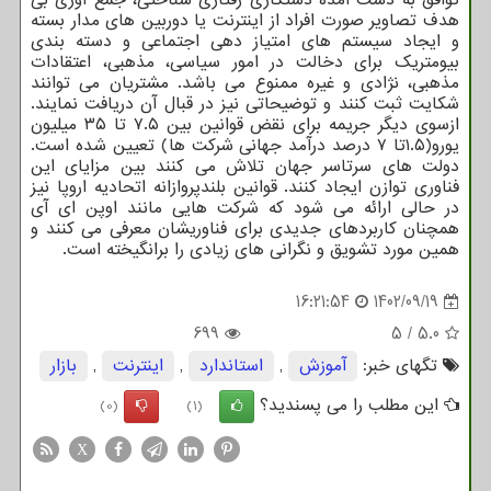
هدف تصاویر صورت افراد از اینترنت یا دوربین های مدار بسته
و ایجاد سیستم های امتیاز دهی اجتماعی و دسته بندی
بیومتریک برای دخالت در امور سیاسی، مذهبی، اعتقادات
مذهبی، نژادی و غیره ممنوع می باشد. مشتریان می توانند
شکایت ثبت کنند و توضیحاتی نیز در قبال آن دریافت نمایند.
ازسوی دیگر جریمه برای نقض قوانین بین ۷.۵ تا ۳۵ میلیون
یورو(۱.۵تا ۷ درصد درآمد جهانی شرکت ها) تعیین شده است.
دولت های سرتاسر جهان تلاش می کنند بین مزایای این
فناوری توازن ایجاد کنند. قوانین بلندپروازانه اتحادیه اروپا نیز
در حالی ارائه می شود که شرکت هایی مانند اوپن ای آی
همچنان کاربردهای جدیدی برای فناوریشان معرفی می کنند و
همین مورد تشویق و نگرانی های زیادی را برانگیخته است.
16:21:54
1402/09/19
699
5
/
5.0
تگهای خبر:
آموزش
,
استاندارد
,
اینترنت
,
بازار
این مطلب را می پسندید؟
(0)
(1)
X