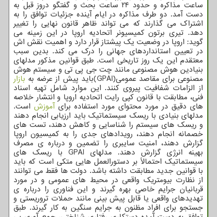
ساعت مذاکره و حدود ۲۴ ساعت بحث و گفتگو دروز قبل به
دست آمد. دو طرف مذاکره در ایام آینده جزئیات توافق را به
اشتراک می گذارند که می تواند ظاهر قانون نهایی را تغییر
دهد. تیری برتون کمیسیونر اتحادیه اروپا در این زمینه می
گوید: اروپا در وضعیت یک پیشتاز قرار دارد و اهمیت نقش اش
در تعیین استانداردهای جهانی را درک می کند. بدین سبب
معتقدم این یک روز تاریخی است. طبق قوانین مذکور مدلهای
بنیادین هوش مصنوعی مانند چت جی پی تی و سیستم هوش
مصنوعی برای مقاصد عمومی(GPAI)باید پیش از عرضه به
بازار
از الزامات شفافیت پیروی کنند. این موارد شامل تهیه اسناد
فنی، مطابقت با قانون کپی رایت اتحادیه اروپا و انتشار خلاصه
های دقیق در مورد محتوای مورد استفاده برای
آموزش
است.
مدلهای بنیادی با ریسک سیستماتیک باید ارزیابی انجام دهند
و ریسک های سیستم را شناسایی و کاهش دهند، تست های
خصمانه انجام دهند، رویدادهای جدی را به کمیسیون اروپا
گزارش دهند، امنیت سایبری را تضمین و درباره ی مصرف
بهینه انرژی گزارش دهند. مدلهای GPAI با ریسک های
سیستماتیک احتمالاً بر دستورالعمل هایی متکی است که باید
با قوانین جدید مطابقت داشته باشد. دولت ها فقط می توانند
از نظارت بیومتریک واقعی در محیط های عمومی و در مورد
قربانیان جرایم خاصی بهره گیرند و این فناوری را درباره ی
تهدیدهای واقعی یا قابل پیش بینی مانند حملات تروریستی و
جستجو برای افراد مظنون به جرایم سنگین به کار گیرند. طبق
توافق به دست آمده دستکاری رفتاری شناختی، جمع آوری بی