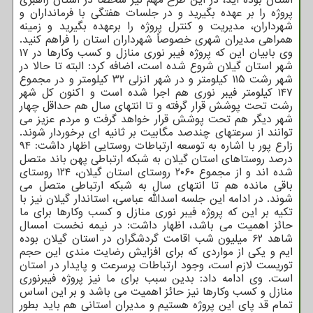
پروژه را بر عهده بگیرید و در جلسات هفتگی با فرمانداران و
شهرداران، مدیریت و کنترل پروژه را برعهده بگیرید و زمینه
همراهی مدیران شهری خصوصاً شهرداران استان را فراهم کنید.
وی بابیان این که پروژه فیبر نوری منازل و کسب وکارها در ۱۷
شهر استان گیلان شروع شده است، اضافه کرد: البته تا حالا در
شهر رشت ۱۱۵ کیلومتر و در شهر انزلی ۳۲ کیلومتر و در مجموع
۱۴۷ کیلومتر فیبر نوری هم اجرا شده است و اکنون کل شهر
رشت تحت پوشش قرار گرفته و تا انتهای سال هم حداقل چهار
شهر دیگر هم تحت پوشش قرار خواهد گرفت و مردم عزیز می
توانند از سرعتهای چندصد مگابیت بر ثانیه ای برخوردار شوند.
زارع پور با اشاره به توسعه ارتباطات روستایی اظهار داشت: ۹۴
درصد روستاهای استان گیلان به شبکه ارتباطی پهن باند متصل
شده اند و از مجموع ۲۰۶۰ روستای استان گیلان، ۱۲۴ روستای
باقی مانده هم تا انتهای سال به شبکه ارتباطی متصل می
شوند. در ادامه این جلسه اسدالله عباسی، استاندار گیلان نیز با
تکیه بر این که پروژه فیبر نوری منازل و کسب وکارها برای ما
حائز اهمیت می باشد، اظهار داشت: در نیمه نخست امسال
شاهد ۶۲ میلیون شب اقامت گردشگران در استان گیلان بوده
ایم و یکی از مواردی که برای افزایش رضایت مندی این حجم
توریست لازم است، وجود ارتباطات پرسرعت و پایدار در استان
است. وی ادامه داد: بدین سبب برای ما نیز پروژه فیبرنوری
منازل و کسب وکارها نیز حائز اهمیت می باشد و بر این اساس
تمام قد پای این پروژه هستیم و مدیران استانی هم باید بطور