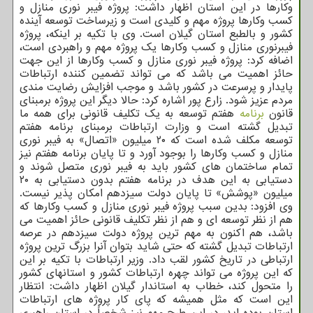
وکارها در این استان اظهار داشت: پروژه فیبر نوری منازل و
کسب وکارها پروژه مهم و کلیدی است و زیرساخت توسعه آینده
کشور و بالطبع استان گیلان است. وی با تکیه بر اینکه، پروژه
فیبرنوری منازل و کسب وکارها یک پروژه مهم و راهبردی است،
اضافه کرد: پروژه فیبر نوری منازل و کسب وکارها از این جهت
حائز اهمیت می باشد که می تواند تضمین کننده ارتباطات
پایدار و پرسرعت در کشور باشد و موجب افزایش رضایت مندی
مردم عزیز شود. زارع پور اشاره کرد: حالا دیگر این پروژه برمبنای
قانون
برنامه
هفتم توسعه به یک تکلیف قانونی برای همه ما
تبدیل گشته است و وزارت ارتباطات برمبنای برنامه هفتم
توسعه مکلف شده است که ۲۰ میلیون «اتصال» به فیبر نوری
منازل و کسب وکارها را بوجود آورد و تا پایان برنامه هفتم نیز
تمام ساختمان های کشور باید به فیبر نوری متصل شوند و
دستیابی به این هدف در برنامه هفتم بدون دستیابی به ۲۰
میلیون «پوشش» تا پایان دولت سیزدهم امکان پذیر نیست.
وی افزود: بدین سبب پروژه فیبر نوری منازل و کسب وکارها که
هم از نظر توسعه ای و هم از نظر تکلیف قانونی حائز اهمیت می
باشد، هم اکنون به مهم ترین پروژه دولت سیزدهم در عرصه
ارتباطات تبدیل گشته که حتی شاید بتوان آنرا بزرگ ترین پروژه
ارتباطی در تاریخ کشور لقب داد. وزیر ارتباطات با تکیه بر این
که این پروژه می تواند چهره ارتباطات کشور و استانهای کشور
را متحول کند، خطاب به استاندار گیلان اظهار داشت: انتظار
این است که مثل همیشه که پای کار پروژه های ارتباطات
استان بوده اید، در این طرح مهم نیز شخصاً در استان راهبری