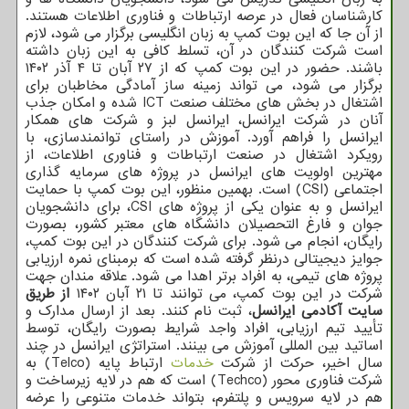
کارشناسان فعال در عرصه ارتباطات و فناوری اطلاعات هستند.
از آن جا که این بوت کمپ به زبان انگلیسی برگزار می شود، لازم
است شرکت کنندگان در آن، تسلط کافی به این زبان داشته
باشند. حضور در این بوت کمپ که از ۲۷ آبان تا ۴ آذر ۱۴۰۲
برگزار می شود، می تواند زمینه ساز آمادگی مخاطبان برای
اشتغال در بخش های مختلف صنعت ICT شده و امکان جذب
آنان در شرکت ایرانسل، ایرانسل لبز و شرکت های همکار
ایرانسل را فراهم آورد. آموزش در راستای توانمندسازی، با
رویکرد اشتغال در صنعت ارتباطات و فناوری اطلاعات، از
مهترین اولویت های ایرانسل در پروژه های سرمایه گذاری
اجتماعی (CSI) است. بهمین منظور، این بوت کمپ با حمایت
ایرانسل و به عنوان یکی از پروژه های CSI، برای دانشجویان
جوان و فارغ التحصیلان دانشگاه های معتبر کشور، بصورت
رایگان، انجام می شود. برای شرکت کنندگان در این بوت کمپ،
جوایز دیجیتالی درنظر گرفته شده است که برمبنای نمره ارزیابی
پروژه های تیمی، به افراد برتر اهدا می شود. علاقه مندان جهت
شرکت در این بوت کمپ، می توانند تا ۲۱ آبان ۱۴۰۲
از طریق
سایت آکادمی ایرانسل
، ثبت نام کنند. بعد از ارسال مدارک و
تأیید تیم ارزیابی، افراد واجد شرایط بصورت رایگان، توسط
اساتید بین المللی آموزش می بینند. استراتژی ایرانسل در چند
سال اخیر، حرکت از شرکت
خدمات
ارتباط پایه (Telco) به
شرکت فناوری محور (Techco) است که هم در لایه زیرساخت و
هم در لایه سرویس و پلتفرم، بتواند خدمات متنوعی را عرضه