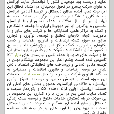
نماید و زیست بوم دیجیتال کشور را توانمندتر سازد. ایرانسل
به عنوان شرکت پیشرو در تحول دیجیتال، در امتداد تحقق این
امر، بوت کمپ آینده سازان دیجیتال را توسط آکادمی ایرانسل
و با همکاری دانشگاه تربیت مدرس برگزار می نماید. مجموعه
ایرانسل لبز، از سال ۱۳۹۸، با هدف تعمیق ارتباط ایرانسل،
نخستین و بزرگترین اپراتور دیجیتال ایران، با جامعه دانشگاهی
و کمک به مراکز علمی، استارتاپ ها و شرکت های فناور و با
ماموریت انجام کارهای تحقیق و توسعه، نوآوری و تجاری
سازی در حوزه شبکه ارتباطات و فناوری اطلاعات و کسب
وکارهای پیرامونی با کمک مراکز علمی و پژوهشی داخل و خارج
از کشور، شامل دانشگاه ها، شرکت های دانش بنیان، استارتاپ
ها و شرکت های فناور، با هدف تامین نیازمندی های
بازار
ICT
تأسیس شده است. چشم انداز این مجموعه، پیشگام بودن در
توسعه منابع انسانی و زیرساخت های تحقیقاتی اقتصاد دانش
بنیان در عرصه ارتباطات و فناوری اطلاعات و دستیابی به
جایگاه بالاترین شرکت ملی در حوزه خلق
محصولات
و خدمات
این حوزه است و «بخش تحقیق و توسعه»، «مرکز نوآوری
ایرانسل» و «آکادمی ایرانسل»، همچون بخش های اصلی آن
هستند. ایرانسل، اولین ارائه دهنده 5G و رکورددار سرعت و
تعداد سایت نسل پنج در ایران، با راه اندازی این مجموعه، در
پی حرکت در راه گسترش خدمات متنوع و توسعه سبک زندگی
دیجیتال و خلق آینده ای همگام با تحولات دنیای دیجیتال
است تا با بهره بردن از فناوری های برتر در عرصه های مختلف،
خلق ارزش کند.