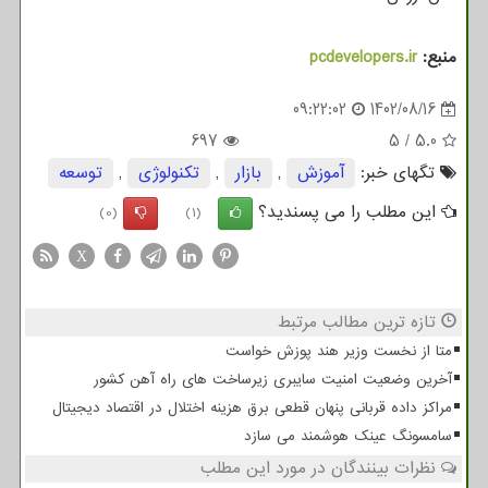
منبع:
pcdevelopers.ir
09:22:02
1402/08/16
697
5
/
5.0
تگهای خبر:
آموزش
,
بازار
,
تكنولوژی
,
توسعه
این مطلب را می پسندید؟
(0)
(1)
X
تازه ترین مطالب مرتبط
متا از نخست وزیر هند پوزش خواست
آخرین وضعیت امنیت سایبری زیرساخت های راه آهن کشور
مراکز داده قربانی پنهان قطعی برق هزینه اختلال در اقتصاد دیجیتال
سامسونگ عینک هوشمند می سازد
نظرات بینندگان در مورد این مطلب