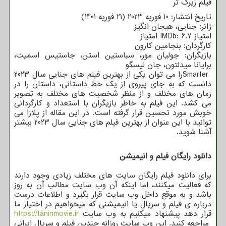
فیلم زیرک تر
تاریخ انتشار: 10 فوریه 2023 (21 فوریه 1401)
ژانر: جنایی، هیجان انگیز
امتیاز
IMDb: 6.7
امتیاز
کارگردان: بنجامین کارون
بازیگران: جولیان مور، سباستین استن، جاستیس اسمیت،
برایانا میدلتون، جان لیسگو
Smarter
را می توان یکی از بهترین فیلم های جنایی سال 2023
دانست که به جای پیروی از یک خط داستانی، داستان را در
زمان های مختلف و از منظر شخصیت های مختلف به تصویر
می کشد. این فیلم به خاطر بازیگران با استعداد و کارگردانی
خوبش مورد تحسین قرار گرفته است. در این مقاله از پلازا می
توانید با این عنوان از بهترین فیلم های جنایی سال 2023 بیشتر
آشنا شوید.
دانلود رایگان فیلم و انیمیشن
برای دانلود فیلم رایگان سایت های مختلف زیادی وجود دارند
که فعالیت میکنند، اما اینکه آن وب سایت مطالب آن به روز
باشد و به موقع داخل وب سایت قرار بگیرد و اطلاعات درست
درباره ی فیلم و سریال یا انیمیشنی که میخواهیم در اختیار ما
قرار دهد پیشنهاد میکنیم به وب سایت
https://taninmovie.ir
مراجعه کنید. این وب سایت روزانه چندین فیلم و سریال ایرانی