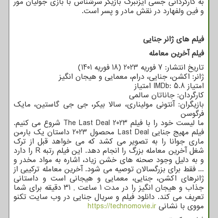
به کارگردانی جسی آیزنبرگ بازیگر سرشناس با بازی جولیان مور
و فین ولفهارد در نقش مادر و پسر است.
فیلم های ژانر جنایی
فیلم آخرین معامله
تاریخ انتشار: 7 فوریه 2023 (18 فوریه 1401)
ژانر: اکشن، جنایی، درام، معمایی و هیجان انگیز
امتیاز
IMDb: 5.8
امتیاز
کارگردان: جاناتان سالمی
بازیگران: آنتونی مولیناری، سالا بیکر، جی جی گاستین، مایک
فرگوسن
ما لیست خود را با فیلم 2023
The Last Deal
شروع می کنیم.
فیلم مهیج جنایی
Last Deal
محصول 2023 داستان یک بارمن
ماری جوانا را به تصویر می کشد که می خواهد قبل از ترک
شغل آخرین معامله بزرگ را انجام دهد. این فیلم رتبه
R
را دارد
و به دلیل وجود صحنه های خشن زیاد، اشاره به مواد مخدر و
... فقط برای بزرگسالان توصیه می شود. آخرین معامله ترکیبی از
ژانرهای اکشن، جنایی، معمایی و هیجانی است و داستانی
جذاب و هیجان انگیز را در مدت 1 ساعت , 31 دقیقه برای شما
تعریف می کند. دانلود فیلم و سریال جنایی در وب سایت تکنو
مووی با نشانی
https://technomovie.ir