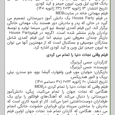
یانگ فلای، لیل وین، لبرون جیمز و کید کودی
تاریخ انتشار: 13 ژانویه 2023 (23 ژانویه 1401)
فیلم مهمانی خانه در سایت
IMDB
در فیلم
House Party
یک دانش آموز دبیرستانی تصمیم می
گیرد در حالی که پدر و مادرش دور هستند یک مهمانی خانگی
برگزار کند. این فیلم کمدی توسط نیو لاین سینما تولید و توسط
برادران وارنر منتشر شده است. اگرچه در فیلم
House Party
بازیگر چندان معروفی نمی بینیم، اما این فیلم کمدی شامل
ستارگان موسیقی و بسکتبال است که از مهمترین آنها می توان
به لبرون جیمز، لیل وین و کید کودی اشاره کرد.
فیلم وقتی نجات دنیا را تمام می کردی
کارگردان: جسی آیزنبرگ
نویسنده: جسی آیزنبرگ
بازیگران: جولیان مور، فین ولفهارد، آلیشا بوو، جو سندرز، بیلی
بریک و النور هندریکس.
تاریخ انتشار: 20 ژانویه 2023 (30 دسامبر 1401)
فیلم وقتی که نجات دنیا را تمام کردی در
IMDB
هنگامی که نجات جهان را تمام می‌کنید، زیگی، دانش‌آموز
دبیرستانی را دنبال می‌کند که آهنگ‌های فولکلور را برای یک
طرفداران دوست‌داشتنی اجرا می‌کند. کار او شبیه کاری است که
مادرش با ساختن سرپناه برای قربانیان خشونت خانگی انجام
می دهد. هنگامی که کارتان تمام شد نجات جهان اولین فیلم