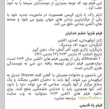
این فیلم بود که توجه بسیاری از دوستداران سینما را به خود
جلب کرد
. .
تایلر راک با بازی کریس همسورث در ماموریت جدید خود با
یکی از مرگبارترین زندان های جهان روبرو می شود و صحنه
های اکشن جذابی خلق می کند.
فیلم شزم! خشم خدایان
ژانر: ابرقهرمانی، کمدی، اکشن
کارگردان: دیوید اف سندبرگ
بازیگران: زکاری لوی، آشر آنجل، جک دیلن گریز
تاریخ انتشار: 17 مارس 2023 (26 مارس 1401)
Shazam 2
که یکی از بهترین فیلم های اکشن سال 2023 است،
دوازدهمین فیلم دنیای توسعه یافته دی سی به نویسندگی
هنری گایدن است.
الی باتسون و خانواده عجیبش با گفتن کلمه
Shazam
تبدیل به
ابرقهرمان می شوند. آنها باید با دختران اطلس بجنگند و یک
سلاح مرگبار از آنها بگیرند. سلاحی که می تواند دنیا را نابود
کند. آنها همچنین باید با خدایان خشمگین صلح کنند. برای
دانلود فیلم های اکشن 2023 میتوانید به وب سایت
https://4ufilm.ir
مراجعه نمایید.
فیلم راه قدیمی