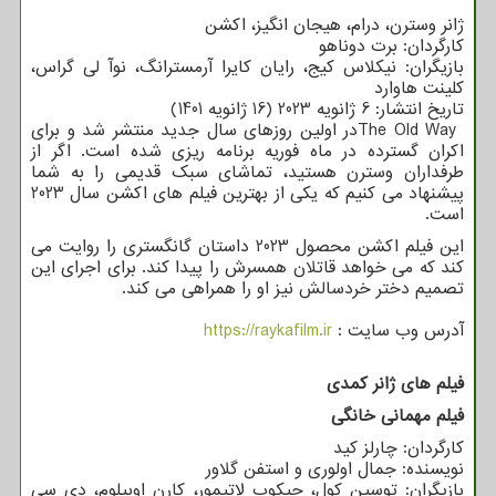
ژانر وسترن، درام، هیجان انگیز، اکشن
کارگردان: برت دوناهو
بازیگران: نیکلاس کیج، رایان کایرا آرمسترانگ، نوآ لی گراس،
کلینت هاوارد
تاریخ انتشار: 6 ژانویه 2023 (16 ژانویه 1401)
The Old Way
در اولین روزهای سال جدید منتشر شد و برای
اکران گسترده در ماه فوریه برنامه ریزی شده است. اگر از
طرفداران وسترن هستید، تماشای سبک قدیمی را به شما
پیشنهاد می کنیم که یکی از بهترین فیلم های اکشن سال 2023
است.
این فیلم اکشن محصول 2023 داستان گانگستری را روایت می
کند که می خواهد قاتلان همسرش را پیدا کند. برای اجرای این
تصمیم دختر خردسالش نیز او را همراهی می کند.
آدرس وب سایت :
https://raykafilm.ir
فیلم های ژانر کمدی
فیلم مهمانی خانگی
کارگردان: چارلز کید
نویسنده: جمال اولوری و استفن گلاور
بازیگران: توسین کول، جیکوب لاتیمور، کارن اوبیلوم، دی سی