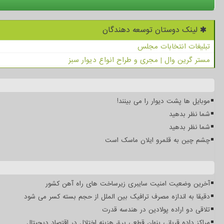
لینک دوستان توسعه دهندگان
تبلیغات انتخابات مجلس
مستر گرین وال | مجری و طراح انواع دیوار سبز
موبایل ها پشت دیوار را می بینند!
شما نظر بدهید
شما نظر بدهید
چشم چین به قلمرو ایلان ماسک است
آخرین وضعیت امنیت سایبری زیرساخت های راه آهن کشور
دقیقا به اندازه مصرف ترافیک بین الملل از حجم بسته کسر می شود
تلاقی دو اراده پولادین در هندسه قدرت
مراکز داده قربانی پنهان قطعی برق هزینه اختلال در اقتصاد دیجیتال