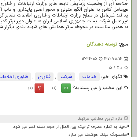
خلاصه ای از وضعیت رزمایش تابعه های وزارت ارتباطات و فناوری ا
غیرعامل کشور به عنوان الگو، متولی و محور اصلی پایداری و تاب آو
پدافند غیرعامل در سطح وزارت ارتباطات و فناوری اطلاعات تقدیر گردید
به همین مناسبت در محوطه مرکز همایش های شهید قندی برگزار شده ب
منبع:
توسعه دهندگان
12:44:05
1402/08/14
5
/
5.0
تگهای خبر:
خدمات
,
شركت
,
فناوری
,
فناوری اطلاعات
این مطلب را می پسندید؟
(0)
(1)
تازه ترین مطالب مرتبط
دقیقا به اندازه مصرف ترافیک بین الملل از حجم بسته کسر می شود
سامسونگ عینک هوشمند می سازد