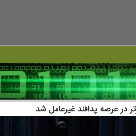
تر در عرصه پدافند غیرعامل شد