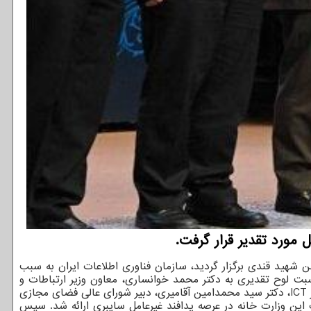
 مورد تقدیر قرار گرفت.
ن شهید قندی برگزار گردید، سازمان فناوری اطلاعات ایران به سبب
ت لوح تقدیری به دکتر محمد خوانساری، معاون وزیر ارتباطات و
رییس این سازمان اهدا شد. در این رویداد که با حضور سردار غلامرضا جلالی، رییس سازمان پدافند غیرعامل کشور، دکتر عیسی زارع پور، وزیر ICT، دکتر سید محمدامین آقامیری، دبیر شورای عالی فضای مجازی
ت این وزارت خانه در عرصه پدافند غیرعامل سایبری ارائه شد. سپس