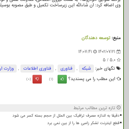
وی اضافه کرد: ان شاءالله این زیرساخت تکمیل و طبق مصوبه بوسیل
منبع:
توسعه دهندگان
14:07:41
1402/07/21
5
/
5.0
تگهای خبر:
شبكه
,
فناوری
,
فناوری اطلاعات
,
وزارت ار
این مطلب را می پسندید؟
(0)
(1)
تازه ترین مطالب مرتبط
دقیقا به اندازه مصرف ترافیک بین الملل از حجم بسته کسر می شود
قطع اینترنت لشکر زامبی ها را از بین نمی برد