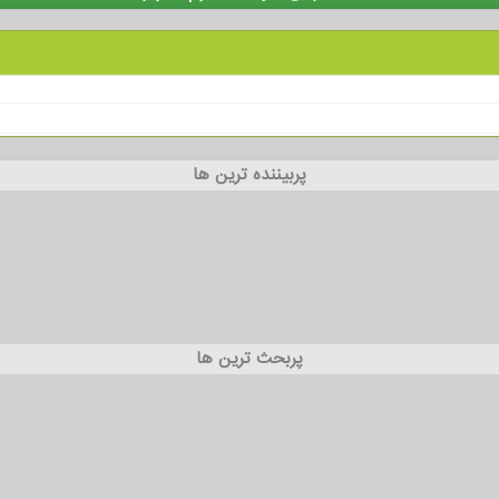
پربیننده ترین ها
پربحث ترین ها