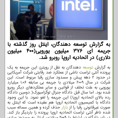
به گزارش توسعه دهندگان، اینتل روز گذشته با
جریمه ای ۳۷۶ میلیون یورویی(۴۰۰ میلیون
دلاری) در اتحادیه اروپا روبرو شد.
به گزارش
توسعه
دهندگان به نقل از رویترز، این جریمه به یک
پرونده آنتی تراست ناشی از عملکرد ضد رقابتی شرکت آمریکایی
در حدود ۲ دهه پیش و مسدود سازی رقبا مربوط است. این
شرکت در سال ۲۰۰۹ میلادی با جریمه بی سابقه ۱.۰۶ میلیارد
یورویی به علت تخلف از قوانین و سایر عملکردهای دیگر روبرو
شده بود. اما سال قبل دادگاه جنرال لوگزامبورک( دومین دادگاه
رده بالای اتحادیه اروپا) این جریمه را لغو نمود. با این وجود
دادگاه با کمیسیون اتحادیه اروپا هم عقیده است که اینتل به
صورت غیرقانونی رقبا را از
بازار
حذف کرده و همین مساله سبب
شده ناظر آنتی تراست اتحادیه اروپا پرونده را باردیگر باز کند.
در رای دادگاه در ارتباط با ۲۰۰۹ میلادی، اینتل به مسدود سازی