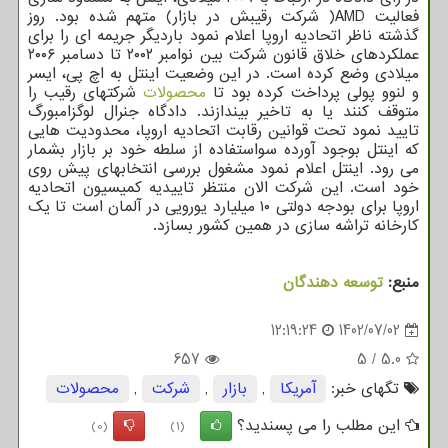
فعالیت AMD( شرکت رقیبش در بازار) متهم شده بود. روز
گذشته ناظر اتحادیه اروپا اعلام نمود باردیگر جریمه ای را برای
عملکردهای خلاق قانون شرکت بین نوامبر ۲۰۰۲ تا دسامبر ۲۰۰۶
میلادی وضع کرده است. در این وضعیت اینتل به اچ پی، ایسر
و لنوو پولی پرداخت کرده بود تا
محصولات
شرکتهای رقیب را
متوقف کنند یا به تاخیر بیندازند. دادگاه جنرال لوگزامبورگ
تایید نمود تحت قوانین رقابت اتحادیه اروپا، محدودیت هایی
که اینتل بوجود آورده سواستفاده از سلطه خود بر بازار بشمار
می رود. اینتل اعلام نمود مشغول بررسی انتخابهای پیش روی
خود است. این شرکت الان منتظر تاییدیه کمیسیون اتحادیه
اروپا برای بودجه دولتی ۱۰ میلیارد یورویی در آلمان است تا یک
کارخانه تراشه سازی در همین کشور بسازد.
منبع:
توسعه دهندگان
12:19:24
1402/07/02
657
5
/
5.0
تگهای خبر:
آمریكا
,
بازار
,
شركت
,
محصولات
این مطلب را می پسندید؟
(0)
(1)