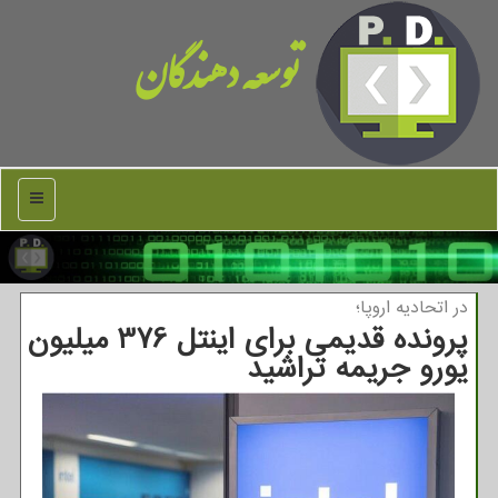
توسعه دهندگان
منو
در اتحادیه اروپا؛
پرونده قدیمی برای اینتل 376 میلیون
یورو جریمه تراشید