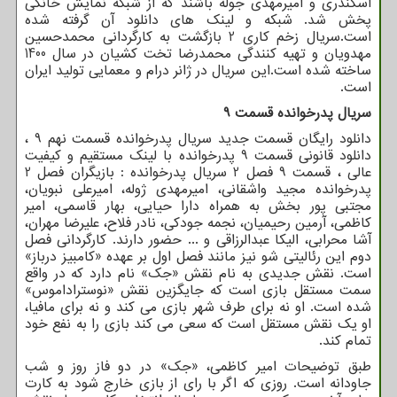
اسکندری و امیرمهدی جوله باشند که از شبکه نمایش خانگی
پخش شد. شبکه و لینک های دانلود آن گرفته شده
است.سریال زخم کاری 2 بازگشت به کارگردانی محمدحسین
مهدویان و تهیه کنندگی محمدرضا تخت کشیان در سال 1400
ساخته شده است.این سریال در ژانر درام و معمایی تولید ایران
است.
سریال پدرخوانده قسمت 9
دانلود رایگان قسمت جدید سریال پدرخوانده قسمت نهم 9 ،
دانلود قانونی قسمت 9 پدرخوانده با لینک مستقیم و کیفیت
عالی ، قسمت 9 فصل 2 سریال پدرخوانده : بازیگران فصل 2
پدرخوانده مجید واشقانی، امیرمهدی ژوله، امیرعلی نبویان،
مجتبی پور بخش به همراه دارا حیایی، بهار قاسمی، امیر
کاظمی، آرمین رحیمیان، نجمه جودکی، نادر فلاح، علیرضا مهران،
آشا محرابی، الیکا عبدالرزاقی و ... حضور دارند. کارگردانی فصل
دوم این رئالیتی شو نیز مانند فصل اول بر عهده «کامبیز درباز»
است. نقش جدیدی به نام نقش «جک» نام دارد که در واقع
سمت مستقل بازی است که جایگزین نقش «نوستراداموس»
شده است. او نه برای طرف شهر بازی می کند و نه برای مافیا،
او یک نقش مستقل است که سعی می کند بازی را به نفع خود
تمام کند.
طبق توضیحات امیر کاظمی، «جک» در دو فاز روز و شب
جاودانه است. روزی که اگر با رای از بازی خارج شود به کارت