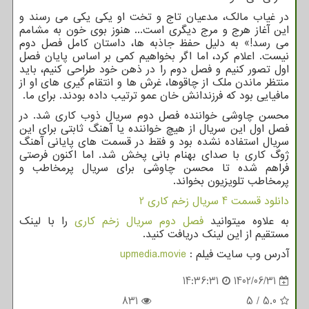
در غیاب مالک، مدعیان تاج و تخت او یکی یکی می رسند و
این آغاز هرج و مرج دیگری است... هنوز بوی خون به مشامم
می رسد!» به دلیل حفظ جاذبه ها، داستان کامل فصل دوم
نیست. اعلام کرد، اما اگر بخواهیم کمی بر اساس پایان فصل
اول تصور کنیم و فصل دوم را در ذهن خود طراحی کنیم، باید
منتظر ماندن ملک از چاقوها، غرش ها و انتقام گیری های او از
مافیایی بود که فرزندانش خان عمو ترتیب داده بودند. برای ما.
محسن چاوشی خواننده فصل دوم سریال ذوب کاری شد. در
فصل اول این سریال از هیچ خواننده یا آهنگ ثابتی برای این
سریال استفاده نشده بود و فقط در قسمت های پایانی آهنگ
ژوگ کاری با صدای بهنام بانی پخش شد. اما اکنون فرصتی
فراهم شده تا محسن چاوشی برای سریال پرمخاطب و
پرمخاطب تلویزیون بخواند.
دانلود قسمت 4 سریال زخم کاری 2
به علاوه میتوانید
فصل دوم سریال زخم کاری
را با لینک
مستقیم از این لینک دریافت کنید.
آدرس وب سایت فیلم :
upmedia.movie
14:36:31
1402/06/31
831
5
/
5.0