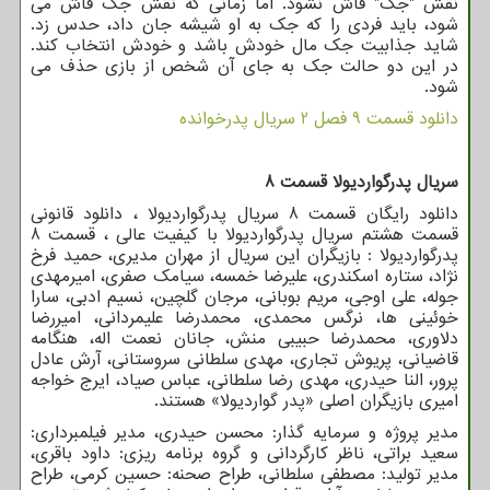
نقش "جک" فاش نشود. اما زمانی که نقش جک فاش می
شود، باید فردی را که جک به او شیشه جان داد، حدس زد.
شاید جذابیت جک مال خودش باشد و خودش انتخاب کند.
در این دو حالت جک به جای آن شخص از بازی حذف می
شود.
دانلود قسمت 9 فصل 2 سریال پدرخوانده
سریال پدرگواردیولا قسمت 8
دانلود رایگان قسمت 8 سریال پدرگواردیولا ، دانلود قانونی
قسمت هشتم سریال پدرگواردیولا با کیفیت عالی ، قسمت 8
پدرگواردیولا : بازیگران این سریال از مهران مدیری، حمید فرخ
نژاد، ستاره اسکندری، علیرضا خمسه، سیامک صفری، امیرمهدی
جوله، علی اوجی، مریم بوبانی، مرجان گلچین، نسیم ادبی، سارا
خوئینی ها، نرگس محمدی، محمدرضا علیمردانی، امیررضا
دلاوری، محمدرضا حبیبی منش، جانان نعمت اله، هنگامه
قاضیانی، پریوش تجاری، مهدی سلطانی سروستانی، آرش عادل
پرور، النا حیدری، مهدی رضا سلطانی، عباس صیاد، ایرج خواجه
امیری بازیگران اصلی «پدر گواردیولا» هستند.
مدیر پروژه و سرمایه گذار: محسن حیدری، مدیر فیلمبرداری:
سعید براتی، ناظر کارگردانی و گروه برنامه ریزی: داود باقری،
مدیر تولید: مصطفی سلطانی، طراح صحنه: حسین کرمی، طراح