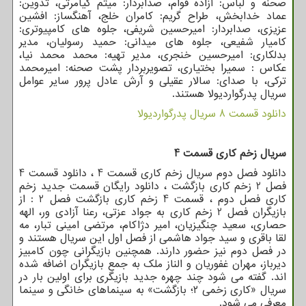
صحنه و لباس: آزاده قوام، صدابردار: میثم کیامرثی، تدوین:
عماد خدابخش، طراح گریم: کامران خلج، آهنگساز: افشین
عزیزی، صدابردار: امیرحسین شریفی، جلوه های کامپیوتری:
کامیار شفیعی، جلوه های میدانی: حمید رسولیان، مدیر
بدلکاری: امیرحسین خنجری، مدیر تهیه: محمد محمد نیا،
عکاس : سمیرا بختیاری، تصویربردار پشت صحنه: امیرمحمد
ترکی، با صدای: سالار عقیلی و آرش عادل پرور سایر عوامل
سریال پدرگواردیولا هستند.
دانلود قسمت 8 سریال پدرگواردیولا
سریال زخم کاری قسمت 4
دانلود فصل دوم سریال زخم کاری قسمت 4 ، دانلود قسمت 4
فصل 2 زخم کاری بازگشت ، دانلود رایگان قسمت جدید زخم
کاری فصل دوم ، قسمت 4 زخم کاری بازگشت فصل 2 : از
بازیگران فصل 2 زخم کاری به جواد عزتی، رعنا آزادی ور، الهه
حصاری، سعید چنگیزیان، امیر دژاکام، مرتضی امینی تبار، مه
لقا باقری و سید جواد هاشمی از فصل اول این سریال هستند و
در فصل دوم نیز حضور دارند. همچنین بازیگرانی چون کامبیز
دیرباز، مهران غفوریان و الناز ملک به جمع بازیگران اضافه شده
اند. گفته می شود چند چهره جدید بازیگری برای اولین بار در
سریال «کاری زخمی ۲؛ بازگشت» به سینماهای خانگی و سینما
معرفی می شود.