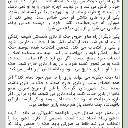
های آخرین حرکت می رود، در لحظه انتخاب کارت، دیلر نقش
خود را فاش می کند و در نهایت اجازه خروج را به او نمی دهد.
در شب هیچ طرف و مافیایی و شهروندی با تیر کشته نمی شود.
یکی از راه های کشتن او حس ششم است. یعنی تنها در
صورتی که «پدرخوانده» نقش خود را درست حدس بزند،
سلاخی می شود و از بازی حذف می شود.
یکی دیگر از راه های خروج جک از بازی شکستن شیشه زندگی
است. او هر شب بعد از تمام نقش ها از خواب بیدار می شود
و یکی را انتخاب می کند. شخص انتخاب شده توسط جک
لیوان زندگی خود را دریافت می کند. البته فرد منتخب اصلا از
انتخاب خود مطلع نیست. اگر این فرد در 24 ساعت آینده در
شب به هر نحوی کشته شود یا در روز از بازی خارج شود، جک
نیز با او از بازی خارج می شود و ناظم نقش او را فاش می کند.
اما جک چگونه می تواند بازی را به نفع خود تمام کند؟ اگر
همه اعضای مافیا از بازی خارج شوند و جک در بازی باشد،
برنده است. شهروندان اگر جک را قبل از خروج آخرین عضو
مافیا از بازی حذف کنند، برنده بازی می شوند. علاوه بر این، اگر
بازی در نهایت به مرحله دست دادن برسد و یکی از سه بازیکن
باقیمانده جک باشد، باز هم برنده بازی خواهد بود.
در فصل دوم سریال «پدر خوانده» تغییراتی در قانون کارت
«ذهن زیبا» ایجاد شده است. شخصی که کارت ذهن زیبا را
انتخاب می کند فقط در صورتی باید جک را حدس بزند که